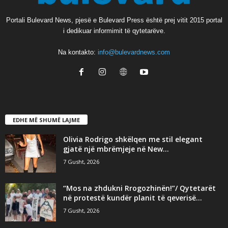
Portali Bulevard News, pjesë e Bulevard Press është prej vitit 2015 portal
i dedikuar informimit të qytetarëve.
Na kontakto:
info@bulevardnews.com
EDHE MË SHUMË LAJME
Olivia Rodrigo shkëlqen me stil elegant
gjatë një mbrëmjeje në New...
7 Gusht, 2026
“Mos na zhdukni Rrogozhinën!”/ Qytetarët
në protestë kundër planit të qeverisë...
7 Gusht, 2026