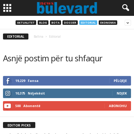
AKTUALITET
BLOG
BOTA
DOSSIER
EDITORIAL
EKONOMIA
EDITORIAL
Ballina
Editorial
Asnjë postim për tu shfaqur
19,229
Fansa
PËLQEJE
10,375
Ndjekësit
NDJEK
588
Abonentë
ABONOHU
EDITOR PICKS