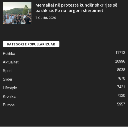
Memaliaj në protestë kundër shkrirjes së
bashkisë: Po na largoni shërbimet!
7 Gusht, 2026
KATEGORI E POPULLARIZUAR
11713
Politika
10996
Aktualitet
8038
Sport
7670
Slider
7421
Lifestyle
7130
Kronika
5957
Europë