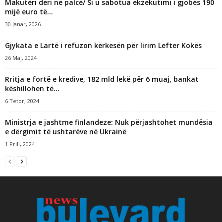
Makutëri deri në palcë/ Si u sabotua ekzekutimi i gjobës 190
mijë euro të...
30 Janar, 2026
Gjykata e Lartë i refuzon kërkesën për lirim Lefter Kokës
26 Maj, 2024
Rritja e fortë e kredive, 182 mld lekë për 6 muaj, bankat
këshillohen të...
6 Tetor, 2024
Ministrja e jashtme finlandeze: Nuk përjashtohet mundësia
e dërgimit të ushtarëve në Ukrainë
1 Prill, 2024