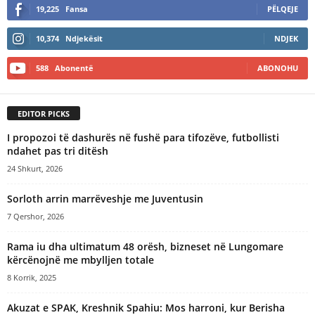
19,225
Fansa
PËLQEJE
t
e
10,374
Ndjekësit
NDJEK
r
n
588
Abonentë
ABONOHU
a
t
i
EDITOR PICKS
v
e
I propozoi të dashurës në fushë para tifozëve, futbollisti
:
ndahet pas tri ditësh
24 Shkurt, 2026
Sorloth arrin marrëveshje me Juventusin
7 Qershor, 2026
Rama iu dha ultimatum 48 orësh, bizneset në Lungomare
kërcënojnë me mbylljen totale
8 Korrik, 2025
Akuzat e SPAK, Kreshnik Spahiu: Mos harroni, kur Berisha