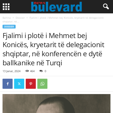
Ballina
Dossier
Fjalimi i plotë i Mehmet bej Konicës, kryetarit të delegacionit
shqiptar, në...
DOSSIER
Fjalimi i plotë i Mehmet bej
Konicës, kryetarit të delegacionit
shqiptar, në konferencën e dytë
ballkanike në Turqi
13 Janar, 2024
464
0