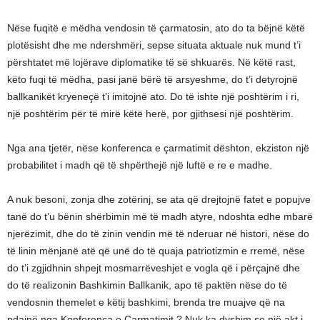
Nëse fuqitë e mëdha vendosin të çarmatosin, ato do ta bëjnë këtë
plotësisht dhe me ndershmëri, sepse situata aktuale nuk mund t’i
përshtatet më lojërave diplomatike të së shkuarës. Në këtë rast,
këto fuqi të mëdha, pasi janë bërë të arsyeshme, do t’i detyrojnë
ballkanikët kryeneçë t’i imitojnë ato. Do të ishte një poshtërim i ri,
një poshtërim për të mirë këtë herë, por gjithsesi një poshtërim.
Nga ana tjetër, nëse konferenca e çarmatimit dështon, ekziston një
probabilitet i madh që të shpërthejë një luftë e re e madhe.
A nuk besoni, zonja dhe zotërinj, se ata që drejtojnë fatet e popujve
tanë do t’u bënin shërbimin më të madh atyre, ndoshta edhe mbarë
njerëzimit, dhe do të zinin vendin më të nderuar në histori, nëse do
të linin mënjanë atë që unë do të quaja patriotizmin e rremë, nëse
do t’i zgjidhnin shpejt mosmarrëveshjet e vogla që i përçajnë dhe
do të realizonin Bashkimin Ballkanik, apo të paktën nëse do të
vendosnin themelet e këtij bashkimi, brenda tre muajve që na
ndajnë nga Konferenca e Çarmatimit ? Nuk ka dyshim se një akt i