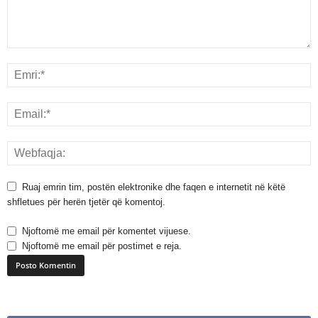
Ruaj emrin tim, postën elektronike dhe faqen e internetit në këtë
shfletues për herën tjetër që komentoj.
Njoftomë me email për komentet vijuese.
Njoftomë me email për postimet e reja.
A
l