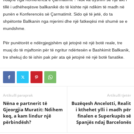
tillë i udhëheqësve ballkanikë do të kishte një ndikim të madh në
punën e Konferencës së Çarmatimit. Sido që të jetë, do ta
shpëtonte Ballkanin nga mjerimi dhe një fatkeqësi më shumë se e
mundshme.
Për punëtorët e ndërgjegjshëm që jetojnë në një botë reale, tre
muaj do të mjaftonin për të ngritur ndërtesën e Bashkimit Ballkanik,
tre shekuj do të ishin pak për ata që jetojnë në një botë fanatike.
Artikulli paraprak
Artikulli tjetër
Nëna e partnerit të
Buzëqesh Ancelotti, Realit
Gjeorgjia Muratit: Ndihem
i kthehet ylli i madh për
keq, a kam lindur një
finalen e Superkupës së
përbindësh?
Spanjës ndaj Barcelonës