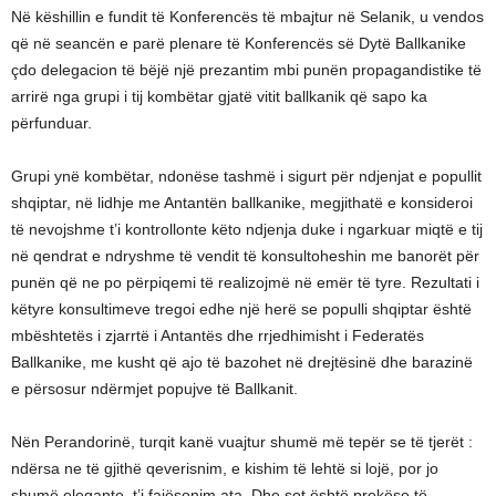
Në këshillin e fundit të Konferencës të mbajtur në Selanik, u vendos
që në seancën e parë plenare të Konferencës së Dytë Ballkanike
çdo delegacion të bëjë një prezantim mbi punën propagandistike të
arrirë nga grupi i tij kombëtar gjatë vitit ballkanik që sapo ka
përfunduar.
Grupi ynë kombëtar, ndonëse tashmë i sigurt për ndjenjat e popullit
shqiptar, në lidhje me Antantën ballkanike, megjithatë e konsideroi
të nevojshme t’i kontrollonte këto ndjenja duke i ngarkuar miqtë e tij
në qendrat e ndryshme të vendit të konsultoheshin me banorët për
punën që ne po përpiqemi të realizojmë në emër të tyre. Rezultati i
këtyre konsultimeve tregoi edhe një herë se populli shqiptar është
mbështetës i zjarrtë i Antantës dhe rrjedhimisht i Federatës
Ballkanike, me kusht që ajo të bazohet në drejtësinë dhe barazinë
e përsosur ndërmjet popujve të Ballkanit.
Nën Perandorinë, turqit kanë vuajtur shumë më tepër se të tjerët :
ndërsa ne të gjithë qeverisnim, e kishim të lehtë si lojë, por jo
shumë elegante, t’i fajësonim ata. Dhe sot është prekëse të