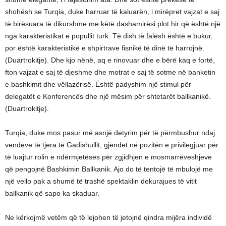
shohësh se Turqia, duke harruar të kaluarën, i mirëpret vajzat e saj
të birësuara të dikurshme me këtë dashamirësi plot hir që është një
nga karakteristikat e popullit turk. Të dish të falësh është e bukur,
por është karakteristikë e shpirtrave fisnikë të dinë të harrojnë.
(Duartrokitje). Dhe kjo nënë, aq e rinovuar dhe e bërë kaq e fortë,
fton vajzat e saj të djeshme dhe motrat e saj të sotme në banketin
e bashkimit dhe vëllazërisë. Është padyshim një stimul për
delegatët e Konferencës dhe një mësim për shtetarët ballkanikë.
(Duartrokitje).
Turqia, duke mos pasur më asnjë detyrim për të përmbushur ndaj
vendeve të tjera të Gadishullit, gjendet në pozitën e privilegjuar për
të luajtur rolin e ndërmjetëses për zgjidhjen e mosmarrëveshjeve
që pengojnë Bashkimin Ballkanik. Ajo do të tentojë të mbulojë me
një vello pak a shumë të trashë spektaklin dekurajues të vitit
ballkanik që sapo ka skaduar.
Ne kërkojmë vetëm që të lejohen të jetojnë qindra mijëra individë