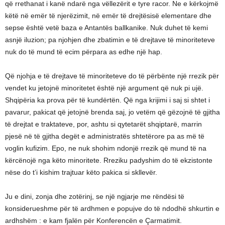
që rrethanat i kanë ndarë nga vëllezërit e tyre racor. Ne e kërkojmë
këtë në emër të njerëzimit, në emër të drejtësisë elementare dhe
sepse është vetë baza e Antantës ballkanike. Nuk duhet të kemi
asnjë iluzion; pa njohjen dhe zbatimin e të drejtave të minoriteteve
nuk do të mund të ecim përpara as edhe një hap.
Që njohja e të drejtave të minoriteteve do të përbënte një rrezik për
vendet ku jetojnë minoritetet është një argument që nuk pi ujë.
Shqipëria ka prova për të kundërtën. Që nga krijimi i saj si shtet i
pavarur, pakicat që jetojnë brenda saj, jo vetëm që gëzojnë të gjitha
të drejtat e traktateve, por, ashtu si qytetarët shqiptarë, marrin
pjesë në të gjitha degët e administratës shtetërore pa as më të
voglin kufizim. Epo, ne nuk shohim ndonjë rrezik që mund të na
kërcënojë nga këto minoritete. Rreziku padyshim do të ekzistonte
nëse do t’i kishim trajtuar këto pakica si skllevër.
Ju e dini, zonja dhe zotërinj, se një ngjarje me rëndësi të
konsiderueshme për të ardhmen e popujve do të ndodhë shkurtin e
ardhshëm : e kam fjalën për Konferencën e Çarmatimit.