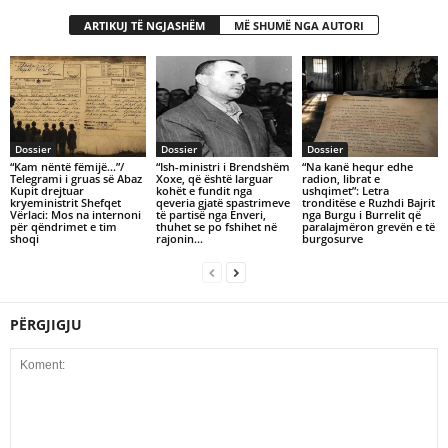
ARTIKUJ TË NGJASHËM
MË SHUMË NGA AUTORI
Dossier
Dossier
Dossier
“Kam nëntë fëmijë…”/
“Ish-ministri i Brendshëm
“Na kanë hequr edhe
Telegrami i gruas së Abaz
Xoxe, që është larguar
radion, librat e
Kupit drejtuar
kohët e fundit nga
ushqimet”: Letra
kryeministrit Shefqet
qeveria gjatë spastrimeve
tronditëse e Ruzhdi Bajrit
Vërlaci: Mos na internoni
të partisë nga Enveri,
nga Burgu i Burrelit që
për qëndrimet e tim
thuhet se po fshihet në
paralajmëron grevën e të
shoqi
rajonin...
burgosurve
PËRGJIGJU