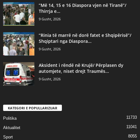
“Më 14, 15 e 16 Diaspora vjen në Tiranë”/
Thirrja e...
9 Gusht, 2026
“Rinia të marrë në dorë fatet e Shqipërisë”/
Shqiptari nga Diaspora...
9 Gusht, 2026
Aksident i rëndë në Krujë/ Përplasen dy
automjete, niset drejt Traumës...
9 Gusht, 2026
KATEGORI E POPULLARIZUAR
11733
Politika
11041
Aktualitet
8055
Sport