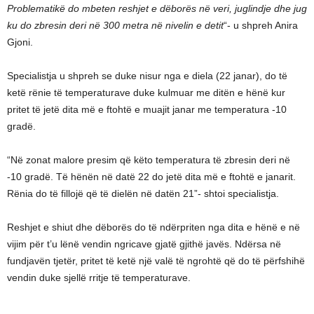
Problematikë do mbeten reshjet e dëborës në veri, juglindje dhe jug
ku do zbresin deri në 300 metra në nivelin e detit
“- u shpreh Anira
Gjoni.
Specialistja u shpreh se duke nisur nga e diela (22 janar), do të
ketë rënie të temperaturave duke kulmuar me ditën e hënë kur
pritet të jetë dita më e ftohtë e muajit janar me temperatura -10
gradë.
“Në zonat malore presim që këto temperatura të zbresin deri në
-10 gradë. Të hënën në datë 22 do jetë dita më e ftohtë e janarit.
Rënia do të fillojë që të dielën në datën 21”- shtoi specialistja.
Reshjet e shiut dhe dëborës do të ndërpriten nga dita e hënë e në
vijim për t’u lënë vendin ngricave gjatë gjithë javës. Ndërsa në
fundjavën tjetër, pritet të ketë një valë të ngrohtë që do të përfshihë
vendin duke sjellë rritje të temperaturave.