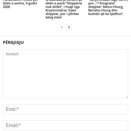
ditën e sotme, 9 gusht
ditën e parë/ “Shqipëria
por…”/ Emigranti
2026
nuk shitet”, i huaji nga
shqiptar: Rama n’burg,
Kryeministria: S’jam
Berisha n’burg dhe
shqiptar, por i përkas
kushdo që ka vjedhur!
kësaj toke!
PËRGJIGJU