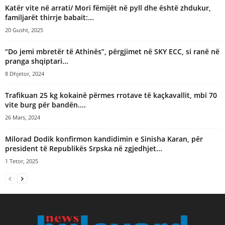
e
Katër vite në arrati/ Mori fëmijët në pyll dhe është zhdukur,
:
familjarët thirrje babait:...
20 Gusht, 2025
“Do jemi mbretër të Athinës”, përgjimet në SKY ECC, si ranë në
pranga shqiptari...
8 Dhjetor, 2024
Trafikuan 25 kg kokainë përmes rrotave të kaçkavallit, mbi 70
vite burg për bandën....
26 Mars, 2024
Milorad Dodik konfirmon kandidimin e Sinisha Karan, për
president të Republikës Srpska në zgjedhjet...
1 Tetor, 2025