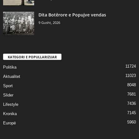
​Dita Botërore e Popujve vendas
9 Gusht, 2026
KATEGORI E POPULLARIZUAR
11724
Politika
11023
Aktualitet
8048
Sport
7681
Slider
7436
Lifestyle
7145
Kronika
5960
Europë