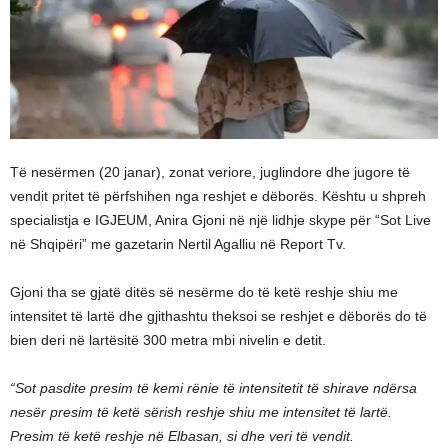
Të nesërmen (20 janar), zonat veriore, juglindore dhe jugore të
vendit pritet të përfshihen nga reshjet e dëborës. Kështu u shpreh
specialistja e IGJEUM, Anira Gjoni në një lidhje skype për “Sot Live
në Shqipëri” me gazetarin Nertil Agalliu në Report Tv.
Gjoni tha se gjatë ditës së nesërme do të ketë reshje shiu me
intensitet të lartë dhe gjithashtu theksoi se reshjet e dëborës do të
bien deri në lartësitë 300 metra mbi nivelin e detit.
“Sot pasdite presim të kemi rënie të intensitetit të shirave ndërsa
nesër presim të ketë sërish reshje shiu me intensitet të lartë.
Presim të ketë reshje në Elbasan, si dhe veri të vendit.