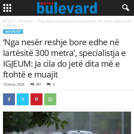
Ballina
Aktualitet
‘Nga nesër reshje bore edhe në lartësitë 300 metra’, specialistja
e IGJEUM:...
AKTUALITET
‘Nga nesër reshje bore edhe në
lartësitë 300 metra’, specialistja e
IGJEUM: Ja cila do jetë dita më e
ftohtë e muajit
19 Janar, 2024
387
0