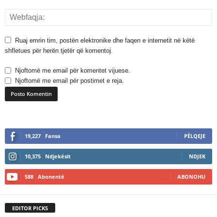
Ruaj emrin tim, postën elektronike dhe faqen e internetit në këtë
shfletues për herën tjetër që komentoj.
Njoftomë me email për komentet vijuese.
Njoftomë me email për postimet e reja.
A
l
19,227
Fansa
PËLQEJE
t
e
10,375
Ndjekësit
NDJEK
r
n
588
Abonentë
ABONOHU
a
t
i
EDITOR PICKS
v