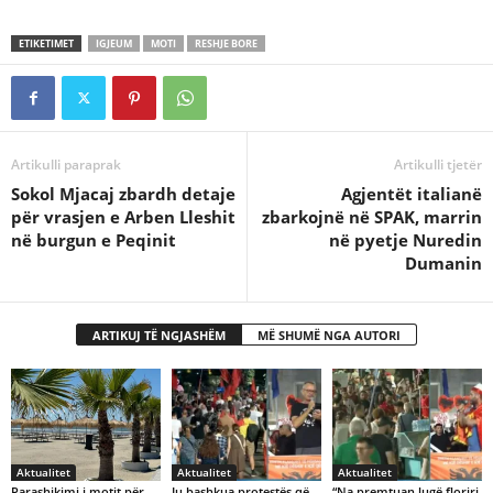
ETIKETIMET
IGJEUM
MOTI
RESHJE BORE
Artikulli paraprak
Artikulli tjetër
Sokol Mjacaj zbardh detaje
Agjentët italianë
për vrasjen e Arben Lleshit
zbarkojnë në SPAK, marrin
në burgun e Peqinit
në pyetje Nuredin
Dumanin
ARTIKUJ TË NGJASHËM
MË SHUMË NGA AUTORI
Aktualitet
Aktualitet
Aktualitet
Parashikimi i motit për
Iu bashkua protestës që
“Na premtuan lugë floriri,