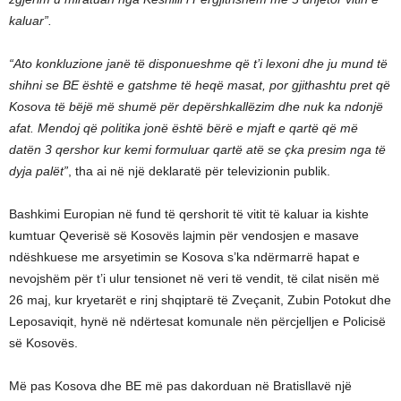
kaluar”.
“Ato konkluzione janë të disponueshme që t’i lexoni dhe ju mund të
shihni se BE është e gatshme të heqë masat, por gjithashtu pret që
Kosova të bëjë më shumë për depërshkallëzim dhe nuk ka ndonjë
afat. Mendoj që politika jonë është bërë e mjaft e qartë që më
datën 3 qershor kur kemi formuluar qartë atë se çka presim nga të
dyja palët”
, tha ai në një deklaratë për televizionin publik.
Bashkimi Europian në fund të qershorit të vitit të kaluar ia kishte
kumtuar Qeverisë së Kosovës lajmin për vendosjen e masave
ndëshkuese me arsyetimin se Kosova s’ka ndërmarrë hapat e
nevojshëm për t’i ulur tensionet në veri të vendit, të cilat nisën më
26 maj, kur kryetarët e rinj shqiptarë të Zveçanit, Zubin Potokut dhe
Leposaviqit, hynë në ndërtesat komunale nën përcjelljen e Policisë
së Kosovës.
Më pas Kosova dhe BE më pas dakorduan në Bratisllavë një