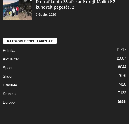
Do trafikonin 28 afrikanë drejt Malit të Zi
kundrejt pagesës, 2...
8 Gusht, 2026
KATEGORI E POPULLARIZUAR
11717
Politika
11007
Aktualitet
8044
Sport
7676
Slider
7428
Lifestyle
7132
Kronika
5958
Europë