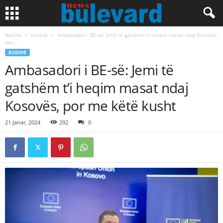
Ballina
Kosovë
Ambasadori i BE-së: Jemi të gatshëm t’i heqim masat ndaj Kosovës,
por...
KOSOVË
Ambasadori i BE-së: Jemi të
gatshëm t’i heqim masat ndaj
Kosovës, por me këtë kusht
21 Janar, 2024
292
0