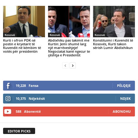
Kosovë
Kosovë
Kosovë
Kurti i ofron PDK-së
Abdixhiku pas takimit me
Konstituimi i Kuvendit të
postin e kryetarit të
Kurtin: Jemi shumë larg
Kosovës, Kurti takon
Kuvendit në këmbim të
një marrëveshjeje!
sërish Lumir Abdixhikun
votës për presidentin
Negociatat kanë ngecur te
çështja e Presidentit
19,228
Fansa
PËLQEJE
10,375
Ndjekësit
NDJEK
588
Abonentë
ABONOHU
EDITOR PICKS