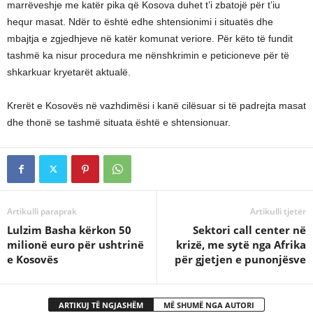
marrëveshje me katër pika që Kosova duhet t’i zbatojë për t’iu
hequr masat. Ndër to është edhe shtensionimi i situatës dhe
mbajtja e zgjedhjeve në katër komunat veriore. Për këto të fundit
tashmë ka nisur procedura me nënshkrimin e peticioneve për të
shkarkuar kryetarët aktualë.
Krerët e Kosovës në vazhdimësi i kanë cilësuar si të padrejta masat
dhe thonë se tashmë situata është e shtensionuar.
Artikulli paraprak
Artikulli tjetër
Lulzim Basha kërkon 50
Sektori call center në
milionë euro për ushtrinë
krizë, me sytë nga Afrika
e Kosovës
për gjetjen e punonjësve
ARTIKUJ TË NGJASHËM
MË SHUMË NGA AUTORI