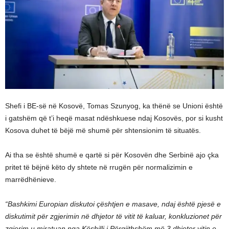
Shefi i BE-së në Kosovë, Tomas Szunyog, ka thënë se Unioni është
i gatshëm që t’i heqë masat ndëshkuese ndaj Kosovës, por si kusht
Kosova duhet të bëjë më shumë për shtensionim të situatës.
Ai tha se është shumë e qartë si për Kosovën dhe Serbinë ajo çka
pritet të bëjnë këto dy shtete në rrugën për normalizimin e
marrëdhënieve.
“Bashkimi Europian diskutoi çështjen e masave, ndaj është pjesë e
diskutimit për zgjerimin në dhjetor të vitit të kaluar, konkluzionet për
zgjerim u miratuan nga Këshilli i Përgjithshëm më 3 dhjetor vitin e