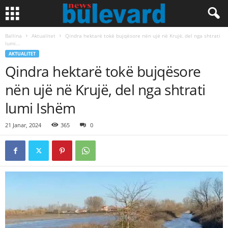
Ballina
Aktualitet
Qindra hektarë tokë bujqësore nën ujë në Krujë, del nga shtrati
lumi...
AKTUALITET
Qindra hektarë tokë bujqësore
nën ujë në Krujë, del nga shtrati
lumi Ishëm
21 Janar, 2024
365
0