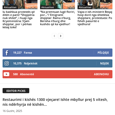
Aktualitet
Aktualitet
Aktualitet
Iu bashkua protestës që
“Na premtuan lugë floriri,
Vajza e ish-ministrit Beqaj
ditën e parë/ “Shqipëria
por…”/ Emigranti
hoqi dorë nga shtetësia
nuk shitet”, i huaji nga
shqiptar: Rama n’burg,
shqiptare, protestuesi: Po
Kryeministria: S’jam
Berisha n’burg dhe
fsheh pasuritë e
shqiptar, por i përkas
kushdo që ka vjedhur!
vjedhura!
kësaj toke!
19,227
Fansa
PËLQEJE
10,375
Ndjekësit
NDJEK
588
Abonentë
ABONOHU
EDITOR PICKS
Restaurimi i kishës 1300 vjeçare! Ishte mbyllur prej 5 vitesh,
nis ndërhyrja në kishën...
16 Gusht, 2025