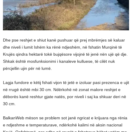
Dhe pse reshjet e shiut kanë pushuar që prej mbrëmjes së kaluar
dhe niveli i lumit Ishëm ka rënë ndjeshëm, në fshatin Murqinë të
Krujës qindra hektarë tokë bujqësore vijojnë të jenë nën ujë që dje.
Shkak është mosfunksionimi i kanaleve kulluese, të cilët nuk
përcjellin ujin për në lumë.
Lagja fundore e këtij fshati vijon të jetë e izoluar pasi prezenca e ujit
në rrugë është mbi 30 cm. Ndërkohë në zonat malore reshjet e
dëborës kanë reshtur gjate natës, por niveli i saj ka shkuar deri në
30 cm.
BalkanWeb mëson se problem sot janë ngricat e krijuara nga rënia
e ndjeshme e temperaturave, ndërkohë kalimi në aksin nacional