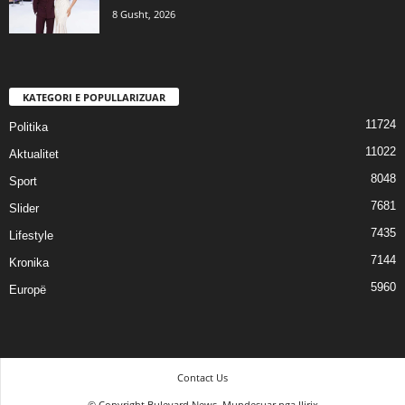
8 Gusht, 2026
KATEGORI E POPULLARIZUAR
11724
Politika
11022
Aktualitet
8048
Sport
7681
Slider
7435
Lifestyle
7144
Kronika
5960
Europë
Contact Us
© Copyright Bulevard News. Mundesuar nga Ilirix