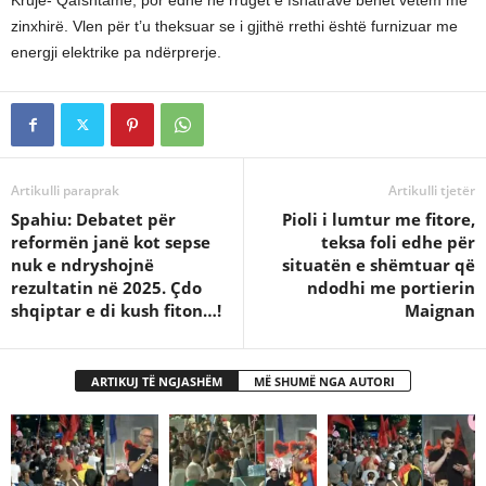
Krujë- Qafshtamë, por edhe në rrugët e fshatrave bëhet vetëm me
zinxhirë. Vlen për t’u theksuar se i gjithë rrethi është furnizuar me
energji elektrike pa ndërprerje.
Artikulli paraprak
Artikulli tjetër
Spahiu: Debatet për
Pioli i lumtur me fitore,
reformën janë kot sepse
teksa foli edhe për
nuk e ndryshojnë
situatën e shëmtuar që
rezultatin në 2025. Çdo
ndodhi me portierin
shqiptar e di kush fiton…!
Maignan
ARTIKUJ TË NGJASHËM
MË SHUMË NGA AUTORI