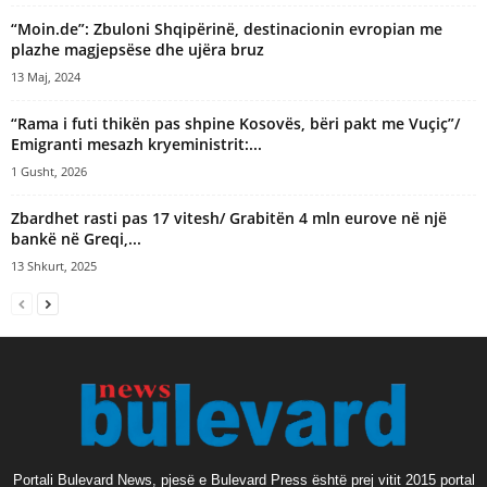
“Moin.de”: Zbuloni Shqipërinë, destinacionin evropian me
plazhe magjepsëse dhe ujëra bruz
13 Maj, 2024
“Rama i futi thikën pas shpine Kosovës, bëri pakt me Vuçiç”/
Emigranti mesazh kryeministrit:...
1 Gusht, 2026
Zbardhet rasti pas 17 vitesh/ Grabitën 4 mln eurove në një
bankë në Greqi,...
13 Shkurt, 2025
Portali Bulevard News, pjesë e Bulevard Press është prej vitit 2015 portal