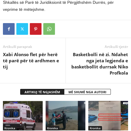
Shkallës së Parë të Juridiksionit të Përgjithshëm Durrës, për
veprime të mëtejshme.
Artikulli paraprak
Artikulli tjetër
Xabi Alonso flet për herë
Basketbolli në zi. Ndahet
të parë për të ardhmen e
nga jeta legjenda e
tij
basketbollit durrsak Niko
Profkola
ARTIKUJ TË NGJASHËM
MË SHUMË NGA AUTORI
Kronika
Kronika
Kronika