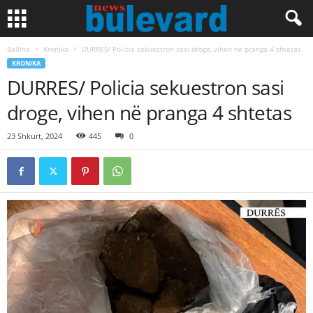
Ballina
Kronika
DURRES/ Policia sekuestron sasi droge, vihen në pranga 4 shtetas
KRONIKA
DURRES/ Policia sekuestron sasi
droge, vihen në pranga 4 shtetas
23 Shkurt, 2024
445
0