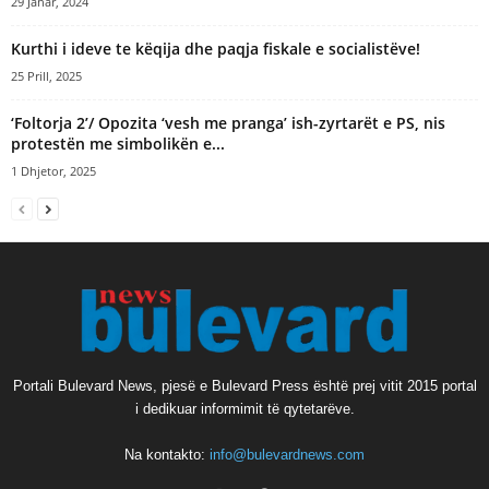
29 Janar, 2024
Kurthi i ideve te këqija dhe paqja fiskale e socialistëve!
25 Prill, 2025
‘Foltorja 2’/ Opozita ‘vesh me pranga’ ish-zyrtarët e PS, nis
protestën me simbolikën e...
1 Dhjetor, 2025
Portali Bulevard News, pjesë e Bulevard Press është prej vitit 2015 portal
i dedikuar informimit të qytetarëve.
Na kontakto:
info@bulevardnews.com