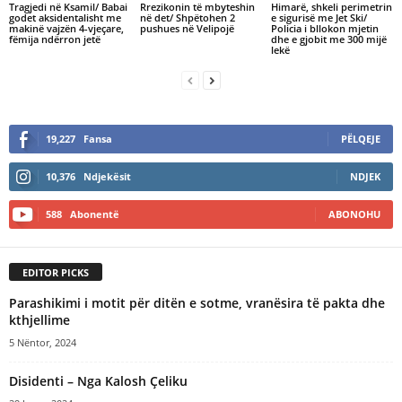
Tragjedi në Ksamil/ Babai
Rrezikonin të mbyteshin
Himarë, shkeli perimetrin
godet aksidentalisht me
në det/ Shpëtohen 2
e sigurisë me Jet Ski/
makinë vajzën 4-vjeçare,
pushues në Velipojë
Policia i bllokon mjetin
fëmija ndërron jetë
dhe e gjobit me 300 mijë
lekë
19,227
Fansa
PËLQEJE
10,376
Ndjekësit
NDJEK
588
Abonentë
ABONOHU
EDITOR PICKS
Parashikimi i motit për ditën e sotme, vranësira të pakta dhe
kthjellime
5 Nëntor, 2024
Disidenti – Nga Kalosh Ҫeliku