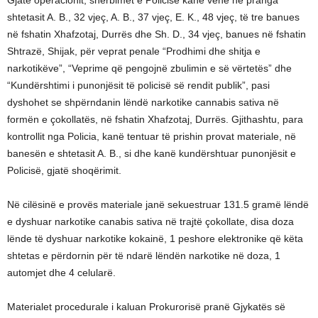
shtetasit A. B., 32 vjeç, A. B., 37 vjeç, E. K., 48 vjeç, të tre banues
në fshatin Xhafzotaj, Durrës dhe Sh. D., 34 vjeç, banues në fshatin
Shtrazë, Shijak, për veprat penale “Prodhimi dhe shitja e
narkotikëve”, “Veprime që pengojnë zbulimin e së vërtetës” dhe
“Kundërshtimi i punonjësit të policisë së rendit publik”, pasi
dyshohet se shpërndanin lëndë narkotike cannabis sativa në
formën e çokollatës, në fshatin Xhafzotaj, Durrës. Gjithashtu, para
kontrollit nga Policia, kanë tentuar të prishin provat materiale, në
banesën e shtetasit A. B., si dhe kanë kundërshtuar punonjësit e
Policisë, gjatë shoqërimit.
Në cilësinë e provës materiale janë sekuestruar 131.5 gramë lëndë
e dyshuar narkotike canabis sativa në trajtë çokollate, disa doza
lënde të dyshuar narkotike kokainë, 1 peshore elektronike që këta
shtetas e përdornin për të ndarë lëndën narkotike në doza, 1
automjet dhe 4 celularë.
Materialet procedurale i kaluan Prokurorisë pranë Gjykatës së