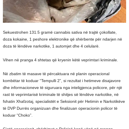
Sekuestrohen 131.5 gramë cannabis sativa në trajtë çokollate,
doza kokaine, 1 peshore elektronike që shërbente për ndarjen në
doza të lëndëve narkotike, 1 automjet dhe 4 celularë.
Vihen në pranga 4 shtetas që kryenin këtë veprimtari kriminale.
Në zbatim të masave të përcaktuara në planin operacional
kombëtar të koduar “Tempulli 2”, si rezultat i hetimeve disajavore
dhe informacioneve të siguruara nga inteligjenca policore, për një
rast të veprimtarisë kriminale të shitjes së lëndëve narkotike, në
fshatin Xhafzotaj, specialistët e Seksionit për Hetimin e Narkotikëve
të DVP Durrës organizuan dhe finalizuan operacionin policor të
koduar “Choko”.
Gjatë operacionit, shërbimet e Policisë kanë vënë në pranga