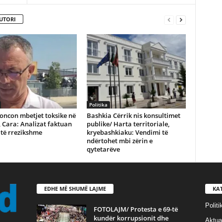
UTORI
Politika
oncon mbetjet toksike në
Bashkia Cërrik nis konsultimet
 Cara: Analizat faktuan
publike/ Harta territoriale,
 të rrezikshme
kryebashkiaku: Vendimi të
ndërtohet mbi zërin e
qytetarëve
EDHE MË SHUMË LAJME
KA
Politi
FOTOLAJM/ Protesta e 69-të
kundër korrupsionit dhe
Aktual