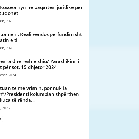
Kosova hyn në paqartësi juridike për
itucionet
rik, 2025
uaméni, Reali vendos përfundimisht
atin e tij
rik, 2026
ësira dhe reshje shiu/ Parashikimi i
t për sot, 15 dhjetor 2024
etor, 2024
tuan të më vrisnin, por nuk ia
n”/Presidenti kolumbian shpërthen
kuza të rënda...
, 2025