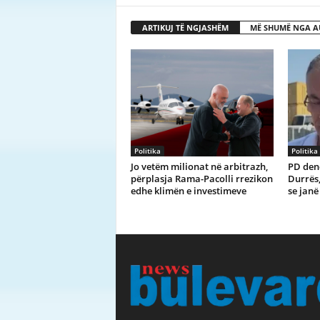
ARTIKUJ TË NGJASHËM
MË SHUMË NGA A
Politika
Politika
Jo vetëm milionat në arbitrazh,
PD den
përplasja Rama-Pacolli rrezikon
Durrës,
edhe klimën e investimeve
se janë