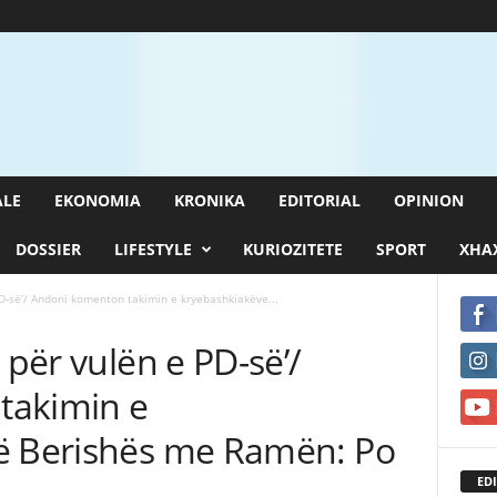
ALE
EKONOMIA
KRONIKA
EDITORIAL
OPINION
DOSSIER
LIFESTYLE
KURIOZITETE
SPORT
XHAX
PD-së’/ Andoni komenton takimin e kryebashkiakëve...
 për vulën e PD-së’/
takimin e
ë Berishës me Ramën: Po
EDI