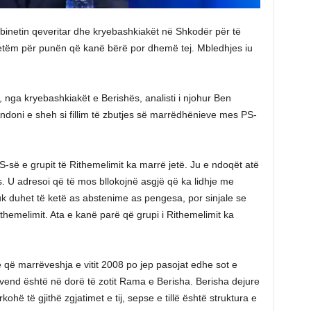
binetin qeveritar dhe kryebashkiakët në Shkodër për të
o vetëm për punën që kanë bërë por dhemë tej. Mbledhjes iu
 nga kryebashkiakët e Berishës, analisti i njohur Ben
Andoni e sheh si fillim të zbutjes së marrëdhënieve mes PS-
ë e grupit të Rithemelimit ka marrë jetë. Ju e ndoqët atë
s. U adresoi që të mos bllokojnë asgjë që ka lidhje me
k duhet të ketë as abstenime as pengesa, por sinjale se
emelimit. Ata e kanë parë që grupi i Rithemelimit ka
që marrëveshja e vitit 2008 po jep pasojat edhe sot e
ë vend është në dorë të zotit Rama e Berisha. Berisha dejure
kohë të gjithë zgjatimet e tij, sepse e tillë është struktura e