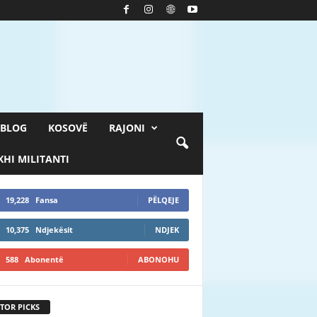
BLOG
KOSOVË
RAJONI
HI MILITANTI
19,228
Fansa
PËLQEJE
10,375
Ndjekësit
NDJEK
588
Abonentë
ABONOHU
TOR PICKS