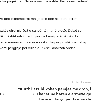
a ka projektuar. Në këtë vazhdë është dhe takimi i sotëm”
s PS dhe Rithemelimit madje dhe bën një parashikim.
zitës ofroi njerëzit e saj për të marrë pjesë. Duket se
ublikut është më i madh, por ne kemi parë që në çdo
ë të komunitetit. Në këtë rast shikoj se po shkrihen akujt
kemi përgjigje për vulën e PD-së” analizon Andoni.
Artikulli tjetër
“Kurthi”/ Publikohen pamjet me dron, i
kur
riu kapet në bazën e armëve që
furnizonte grupet kriminale