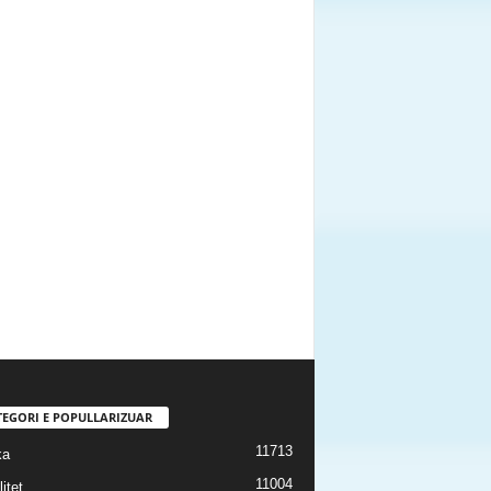
TEGORI E POPULLARIZUAR
11713
ka
11004
itet