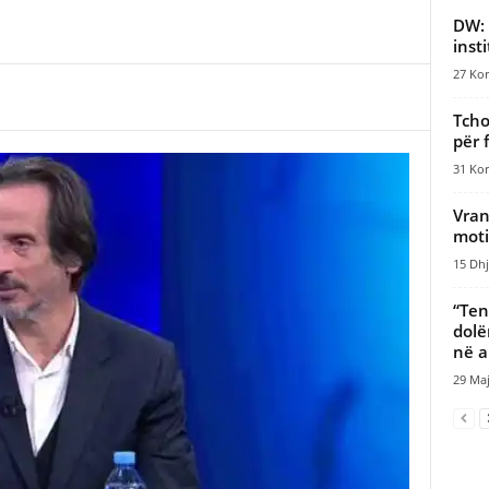
DW: 
inst
27 Kor
Tcho
për f
31 Kor
Vran
moti
15 Dhj
“Ten
dolë
në a
29 Maj