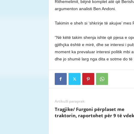
Rithemelimit, bëjnë komplet atë që Berish
argumenton analisti Ben Andoni.
Takimin e sheh si ‘shkrirje të akujve’ me
“Në këtë takim shenja ishte që pjesa e opo
gjithçka është e mirë, dhe se interesi i p
moment ka prevaluar interesi politik mbi at
dhe jo shumë larg nga dita e sotme do të 
Artikulli paraprak
Tragjike/ Furgoni përplaset me
traktorin, raportohet për 9 të vde