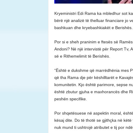
Kryeministri Edi Rama ka mbledhur sot ka
bërë një analizë të thelluar financiare j
bashkuan dhe kryebashkiakët e Berishës.
Por si e sheh praninim e ftesës së Ramës,
Andoni? Në një intervistë për Report Tv, 
së e Rithemelimit të Berishës.
“Është e dukshme që marrëdhënia mes PS-s
që tha Rama dje për këshilltarët e Kavajë
komunitetin. Kjo është parimore, sepse nu
është zbutur gjuha e maxhorancës dhe Rith
peshën specifike.
Por shqetësuese në aspektin moral, është 
kësaj dite. Do të thotë se gjithçka në kët
nuk mund ti ushtrojë atributet e tij por ndër