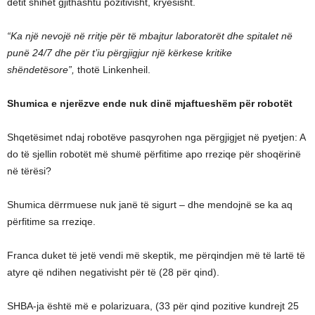
detit shihet gjithashtu pozitivisht, kryesisht.
“Ka një nevojë në rritje për të mbajtur laboratorët dhe spitalet në
punë 24/7 dhe për t’iu përgjigjur një kërkese kritike
shëndetësore”,
thotë Linkenheil.
Shumica e njerëzve ende nuk dinë mjaftueshëm për robotët
Shqetësimet ndaj robotëve pasqyrohen nga përgjigjet në pyetjen: A
do të sjellin robotët më shumë përfitime apo rreziqe për shoqërinë
në tërësi?
Shumica dërrmuese nuk janë të sigurt – dhe mendojnë se ka aq
përfitime sa rreziqe.
Franca duket të jetë vendi më skeptik, me përqindjen më të lartë të
atyre që ndihen negativisht për të (28 për qind).
SHBA-ja është më e polarizuara, (33 për qind pozitive kundrejt 25