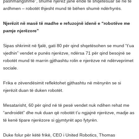
pashmangshme”, shumë njerëz janë ende të shqetësuar se në të
ardhmen – robotët thjesht mund të bëhen shumë ndërhyrës.
Njerëzit në masë të madhe e refuzojnë idenë e “robotëve me
pamje njerëzore”
Sipas shkrimit në fjalë, gati 80 për qind shqetësohen se mund “t’ua
vjedhin” vendet e punës njerëzve, ndërsa 71 për qind besojnë se
robotët mund të marrin gjithashtu rolin e njerëzve në ndërveprimet
sociale.
Frika e zëvendësimit reflektohet gjithashtu në mënyrën se si
njerëzit duan të duken robotët.
Mesatarisht, 60 për qind në të pesë vendet nuk ndihen rehat me
“androidët” dhe nuk duan që robotët t’u ngjajnë njerëzve, madje as
të kenë tipare njerëzore si gjymtyrët apo fytyrën.
Duke folur për këtë frikë, CEO i United Robotics, Thomas