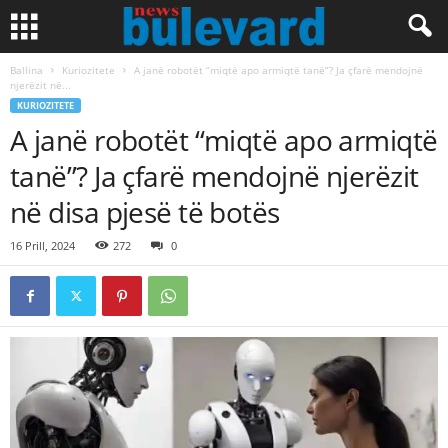
Ballina
Kuriozitete
A janë robotët “miqtë apo armiqtë tanë”? Ja çfarë mendojnë
njerëzit në...
KURIOZITETE
A janë robotët “miqtë apo armiqtë
tanë”? Ja çfarë mendojnë njerëzit
në disa pjesë të botës
16 Prill, 2024
272
0