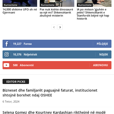
Kuriozitete
Kuriozitete
Kuriozitete
14,000 shikime UFO-sh në
Pse nuk kishte dinosaurë
IA po mëson ‘gjuhën e
Gjermani
sa një mi? Shkencëtarët
jetës’/ Shkencëtarët e
zbulojnë misterin
Stanfordit bëjnë një hap
historik
19,227
Fansa
PËLQEJE
10,376
Ndjekësit
NDJEK
588
Abonentë
ABONOHU
EDITOR PICKS
Bizneset dhe familjarët paguajnë faturat, institucionet
shtojnë borxhet ndaj OSHEE
6 Tetor, 2024
Selena Gomez dhe Kourtney Kardashian rikthejnë në modë