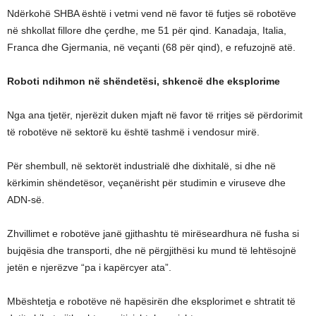
Ndërkohë SHBA është i vetmi vend në favor të futjes së robotëve
në shkollat fillore dhe çerdhe, me 51 për qind. Kanadaja, Italia,
Franca dhe Gjermania, në veçanti (68 për qind), e refuzojnë atë.
Roboti ndihmon në shëndetësi, shkencë dhe eksplorime
Nga ana tjetër, njerëzit duken mjaft në favor të rritjes së përdorimit
të robotëve në sektorë ku është tashmë i vendosur mirë.
Për shembull, në sektorët industrialë dhe dixhitalë, si dhe në
kërkimin shëndetësor, veçanërisht për studimin e viruseve dhe
ADN-së.
Zhvillimet e robotëve janë gjithashtu të mirëseardhura në fusha si
bujqësia dhe transporti, dhe në përgjithësi ku mund të lehtësojnë
jetën e njerëzve “pa i kapërcyer ata”.
Mbështetja e robotëve në hapësirën dhe eksplorimet e shtratit të