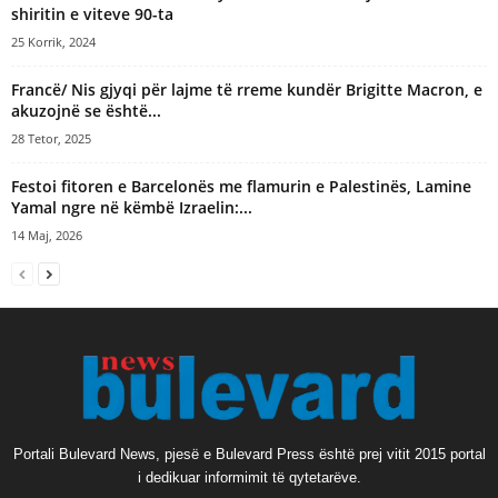
shiritin e viteve 90-ta
25 Korrik, 2024
Francë/ Nis gjyqi për lajme të rreme kundër Brigitte Macron, e
akuzojnë se është...
28 Tetor, 2025
Festoi fitoren e Barcelonës me flamurin e Palestinës, Lamine
Yamal ngre në këmbë Izraelin:...
14 Maj, 2026
Portali Bulevard News, pjesë e Bulevard Press është prej vitit 2015 portal
i dedikuar informimit të qytetarëve.