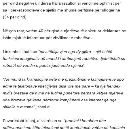
për qind negative), ndërsa Italia rezulton si vendi më optimist për
sa i përket robotëve që sjellin më shumë përfitime për shoqërinë
(34 për qind).
Në çdo rast, vetëm 40 për qind e njerëzve të anketuar deklaruan se
ishin mjaft të informuar për zhvillimet e robotëve.
Linkenheil thotë se
“pavetëdija vjen nga dy gjëra – një është
funksioni imagjinativ që mund t’i atribuojmë robotëve, tjetri është se
robotët në vendin e punës janë ende një risi”.
“Ne mund ta krahasojmë këtë me prezantimin e kompjuterëve apo
edhe të telefonave inteligjentë disa vite më parë – ka një hendek
midis brezave që hynë në fuqinë punëtore përpara këtyre mjeteve
dhe brezave që kanë përdorur kompjuterë ose internet që nga
shkolla e mes
me”, shtoi ai.
Pavarësisht kësaj, ai vlerëson se “
pranimi i hershëm dhe
ndërveprimi me këto teknologji do të kontribuojë vetëm në kuptimin