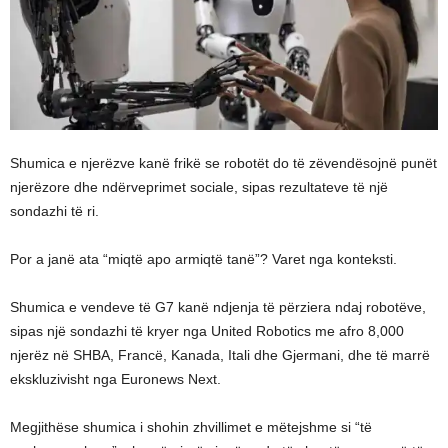
Shumica e njerëzve kanë frikë se robotët do të zëvendësojnë punët
njerëzore dhe ndërveprimet sociale, sipas rezultateve të një
sondazhi të ri.
Por a janë ata “miqtë apo armiqtë tanë”? Varet nga konteksti.
Shumica e vendeve të G7 kanë ndjenja të përziera ndaj robotëve,
sipas një sondazhi të kryer nga United Robotics me afro 8,000
njerëz në SHBA, Francë, Kanada, Itali dhe Gjermani, dhe të marrë
ekskluzivisht nga Euronews Next.
Megjithëse shumica i shohin zhvillimet e mëtejshme si “të