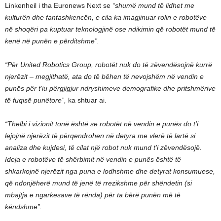
Linkenheil i tha Euronews Next se
“shumë mund të lidhet me
kulturën dhe fantashkencën, e cila ka imagjinuar rolin e robotëve
në shoqëri pa kuptuar teknologjinë ose ndikimin që robotët mund të
kenë në punën e përditshme”.
“Për United Robotics Group, robotët nuk do të zëvendësojnë kurrë
njerëzit – megjithatë, ata do të bëhen të nevojshëm në vendin e
punës për t’iu përgjigjur ndryshimeve demografike dhe pritshmërive
të fuqisë punëtore”,
ka shtuar ai.
“Thelbi i vizionit tonë është se robotët në vendin e punës do t’i
lejojnë njerëzit të përqendrohen në detyra me vlerë të lartë si
analiza dhe kujdesi, të cilat një robot nuk mund t’i zëvendësojë.
Ideja e robotëve të shërbimit në vendin e punës është të
shkarkojnë njerëzit nga puna e lodhshme dhe detyrat konsumuese,
që ndonjëherë mund të jenë të rrezikshme për shëndetin (si
mbajtja e ngarkesave të rënda) për ta bërë punën më të
këndshme”.