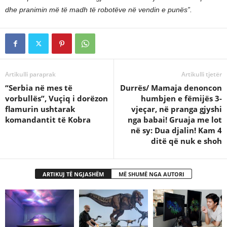
dhe pranimin më të madh të robotëve në vendin e punës”.
Artikulli paraprak
Artikulli tjetër
“Serbia në mes të
Durrës/ Mamaja denoncon
vorbullës”, Vuçiq i dorëzon
humbjen e fëmijës 3-
flamurin ushtarak
vjeçar, në pranga gjyshi
komandantit të Kobra
nga babai! Gruaja me lot
në sy: Dua djalin! Kam 4
ditë që nuk e shoh
ARTIKUJ TË NGJASHËM
MË SHUMË NGA AUTORI