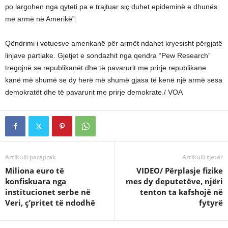
po largohen nga qyteti pa e trajtuar siç duhet epideminë e dhunës
me armë në Amerikë”.
Qëndrimi i votuesve amerikanë për armët ndahet kryesisht përgjatë
linjave partiake. Gjetjet e sondazhit nga qendra “Pew Research”
tregojnë se republikanët dhe të pavarurit me prirje republikane
kanë më shumë se dy herë më shumë gjasa të kenë një armë sesa
demokratët dhe të pavarurit me prirje demokrate./ VOA
Artikulli paraprak
Artikulli tjetër
Miliona euro të
VIDEO/ Përplasje fizike
konfiskuara nga
mes dy deputetëve, njëri
institucionet serbe në
tenton ta kafshojë në
Veri, ç’pritet të ndodhë
fytyrë