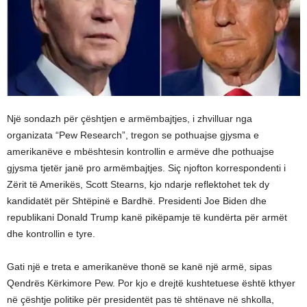
Një sondazh për çështjen e armëmbajtjes, i zhvilluar nga
organizata “Pew Research”, tregon se pothuajse gjysma e
amerikanëve e mbështesin kontrollin e armëve dhe pothuajse
gjysma tjetër janë pro armëmbajtjes. Siç njofton korrespondenti i
Zërit të Amerikës, Scott Stearns, kjo ndarje reflektohet tek dy
kandidatët për Shtëpinë e Bardhë. Presidenti Joe Biden dhe
republikani Donald Trump kanë pikëpamje të kundërta për armët
dhe kontrollin e tyre.
Gati një e treta e amerikanëve thonë se kanë një armë, sipas
Qendrës Kërkimore Pew. Por kjo e drejtë kushtetuese është kthyer
në çështje politike për presidentët pas të shtënave në shkolla,