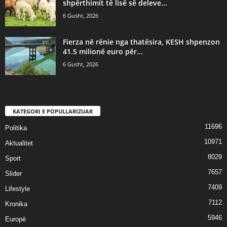
shpërthimit të lisë së deleve...
6 Gusht, 2026
Fierza në rënie nga thatësira, KESH shpenzon
41.5 milionë euro për...
6 Gusht, 2026
KATEGORI E POPULLARIZUAR
11696
Politika
10971
Aktualitet
8029
Sport
7657
Slider
7409
Lifestyle
7112
Kronika
5946
Europë