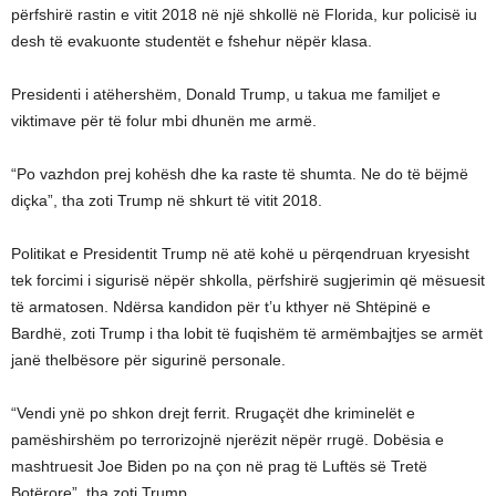
përfshirë rastin e vitit 2018 në një shkollë në Florida, kur policisë iu
desh të evakuonte studentët e fshehur nëpër klasa.
Presidenti i atëhershëm, Donald Trump, u takua me familjet e
viktimave për të folur mbi dhunën me armë.
“Po vazhdon prej kohësh dhe ka raste të shumta. Ne do të bëjmë
diçka”, tha zoti Trump në shkurt të vitit 2018.
Politikat e Presidentit Trump në atë kohë u përqendruan kryesisht
tek forcimi i sigurisë nëpër shkolla, përfshirë sugjerimin që mësuesit
të armatosen. Ndërsa kandidon për t’u kthyer në Shtëpinë e
Bardhë, zoti Trump i tha lobit të fuqishëm të armëmbajtjes se armët
janë thelbësore për sigurinë personale.
“Vendi ynë po shkon drejt ferrit. Rrugaçët dhe kriminelët e
pamëshirshëm po terrorizojnë njerëzit nëpër rrugë. Dobësia e
mashtruesit Joe Biden po na çon në prag të Luftës së Tretë
Botërore”, tha zoti Trump.