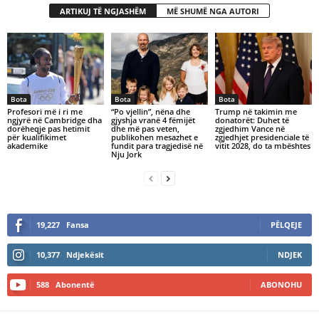
ARTIKUJ TË NGJASHËM
MË SHUMË NGA AUTORI
Bota
Bota
Bota
​Profesori më i ri me
“Po vjellin”, nëna dhe
Trump në takimin me
ngjyrë në Cambridge dha
gjyshja vranë 4 fëmijët
donatorët: Duhet të
dorëheqje pas hetimit
dhe më pas veten,
zgjedhim Vance në
për kualifikimet
publikohen mesazhet e
zgjedhjet presidenciale të
akademike
fundit para tragjedisë në
vitit 2028, do ta mbështes
Nju Jork
19,227
Fansa
PËLQEJE
10,377
Ndjekësit
NDJEK
588
Abonentë
ABONOHU