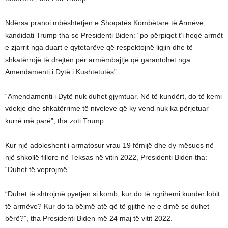
Ndërsa pranoi mbështetjen e Shoqatës Kombëtare të Armëve,
kandidati Trump tha se Presidenti Biden: “po përpiqet t’i heqë armët
e zjarrit nga duart e qytetarëve që respektojnë ligjin dhe të
shkatërrojë të drejtën për armëmbajtje që garantohet nga
Amendamenti i Dytë i Kushtetutës”.
“Amendamenti i Dytë nuk duhet gjymtuar. Në të kundërt, do të kemi
vdekje dhe shkatërrime të niveleve që ky vend nuk ka përjetuar
kurrë më parë”, tha zoti Trump.
Kur një adoleshent i armatosur vrau 19 fëmijë dhe dy mësues në
një shkollë fillore në Teksas në vitin 2022, Presidenti Biden tha:
“Duhet të veprojmë”.
“Duhet të shtrojmë pyetjen si komb, kur do të ngrihemi kundër lobit
të armëve? Kur do ta bëjmë atë që të gjithë ne e dimë se duhet
bërë?”, tha Presidenti Biden më 24 maj të vitit 2022.