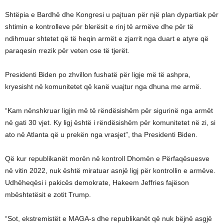
Shtëpia e Bardhë dhe Kongresi u pajtuan për një plan dypartiak për
shtimin e kontrolleve për blerësit e rinj të armëve dhe për të
ndihmuar shtetet që të heqin armët e zjarrit nga duart e atyre që
paraqesin rrezik për veten ose të tjerët.
Presidenti Biden po zhvillon fushatë për ligje më të ashpra,
kryesisht në komunitetet që kanë vuajtur nga dhuna me armë.
“Kam nënshkruar ligjin më të rëndësishëm për sigurinë nga armët
në gati 30 vjet. Ky ligj është i rëndësishëm për komunitetet në zi, si
ato në Atlanta që u prekën nga vrasjet”, tha Presidenti Biden.
Që kur republikanët morën në kontroll Dhomën e Përfaqësuesve
në vitin 2022, nuk është miratuar asnjë ligj për kontrollin e armëve.
Udhëheqësi i pakicës demokrate, Hakeem Jeffries fajëson
mbështetësit e zotit Trump.
“Sot, ekstremistët e MAGA-s dhe republikanët që nuk bëjnë asgjë