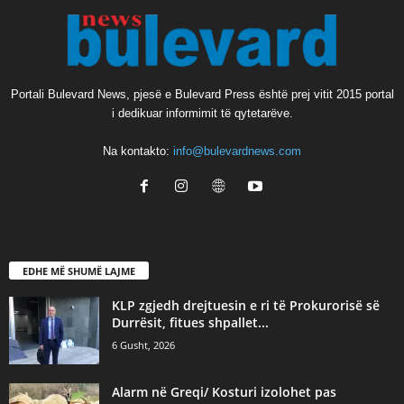
Portali Bulevard News, pjesë e Bulevard Press është prej vitit 2015 portal
i dedikuar informimit të qytetarëve.
Na kontakto:
info@bulevardnews.com
EDHE MË SHUMË LAJME
KLP zgjedh drejtuesin e ri të Prokurorisë së
Durrësit, fitues shpallet...
6 Gusht, 2026
Alarm në Greqi/ Kosturi izolohet pas