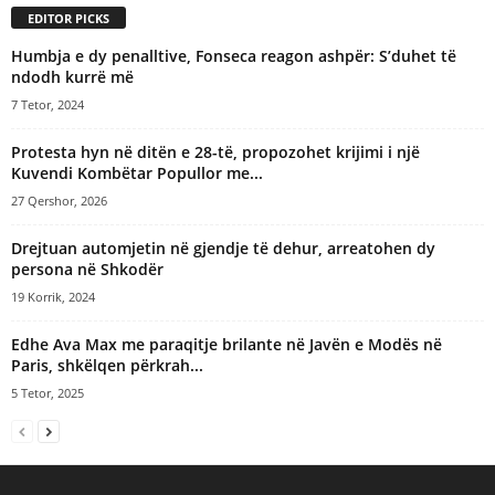
EDITOR PICKS
Humbja e dy penalltive, Fonseca reagon ashpër: S’duhet të
ndodh kurrë më
7 Tetor, 2024
Protesta hyn në ditën e 28-të, propozohet krijimi i një
Kuvendi Kombëtar Popullor me...
27 Qershor, 2026
Drejtuan automjetin në gjendje të dehur, arreatohen dy
persona në Shkodër
19 Korrik, 2024
Edhe Ava Max me paraqitje brilante në Javën e Modës në
Paris, shkëlqen përkrah...
5 Tetor, 2025