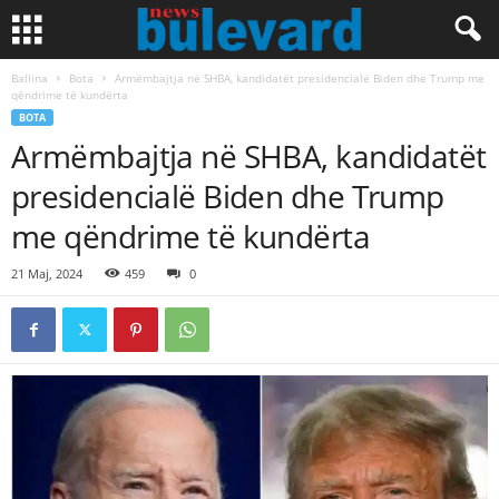
Ballina
Bota
Armëmbajtja në SHBA, kandidatët presidencialë Biden dhe Trump me
qëndrime të kundërta
BOTA
Armëmbajtja në SHBA, kandidatët
presidencialë Biden dhe Trump
me qëndrime të kundërta
21 Maj, 2024
459
0