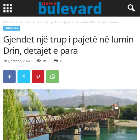
Ballina
Kronika
Gjendet një trup i pajetë në lumin Drin, detajet e para
KRONIKA
Gjendet një trup i pajetë në lumin
Drin, detajet e para
28 Qershor, 2024
281
0