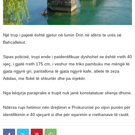
Një trup i pajetë është gjetur në lumin Drin në afërsi te urës së
Bahcallekut.
Sipas policisë, trupi ende i paidentifikuar dyshohet se është rreth 40
vjeç, i gjatë rreth 175 cm, i veshur me triko pambuku me mëngë të
gjata ngjyrë gri, pantallona të gjata ngjyrë kafe, atlete të zeza
Adidas, me flokë të shkurtër dhe pa mjekër.
Nga këqyrja paraprake e trupit nuk janë konstatatuar shenja dhune.
Ndërsa rupi hetimor nën drejtimin e Prokurorisë po vijon punën për
identifikimin e 40 vjeçarit si dhe për sqarimin e rrethanave të rastit.