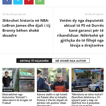
Artikulli paraprak
Artikulli tjetër
Shkruhet historia në NBA:
Vetëm dy nga deputetët
LeBron James dhe djali i tij
aktual të PS në Durrës
Bronny bëhen shokë
kanë garanci për të
skuadre
rikandiduar. Ndërkohë që
gjithçka do të fillojë nga
lëvzja e drejtorëve
ARTIKUJ TË NGJASHËM
MË SHUMË NGA AUTORI
Kronika
Kronika
Kronika
Ekstradohet nga
Kanosi stafin e një hoteli
“Mendova se ishin lodra”/
Kolumbia “Kimisti” i
në Palasë dhe ia mbathi,
Zbardhet dëshmia e 31-
laboratorit të drogës në
Policia e Vlorës shpall në
vjeçarit pasi u kap në
Frakull
kërkim ish-policin Ulian
Skërficë me 4 pistoleta
Shpataraku
Glock në makinë