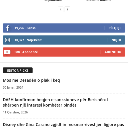
19,226
Fansa
PËLQEJE
10,377
Ndjekësit
NDJEK
588
Abonentë
ABONOHU
EDITOR PICKS
Mos me Desadën o plak i keq
30 Janar, 2024
DASH konfirmon heqjen e sanksioneve për Berishën: I
shërben një interesi kombëtar bindës
11 Qershor, 2026
Disney dhe Gina Carano zgjidhin mosmarrëveshjen ligjore pas