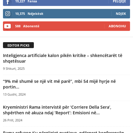
19,227
Fansa
PËLQEJE
10,375
Ndjekësit
NDJEK
588
Abonentë
ABONOHU
EDITOR PICKS
Inteligjenca artificiale kalon pikën kritike – shkencëtarët të
shqetësuar
9 Shkurt, 2025
“9% më shumë se një vit më parë”, mbi 54 mijë hyrje në
portin...
13 Gusht, 2024
Kryeministri Rama intervistë për ‘Corriere Della Sera’,
shpërthen në akuza ndaj ‘Report’: Emisioni në...
26 Prill, 2024
Rama refuzon t’u përgjigjet pyetjeve, ndërpret konferencën