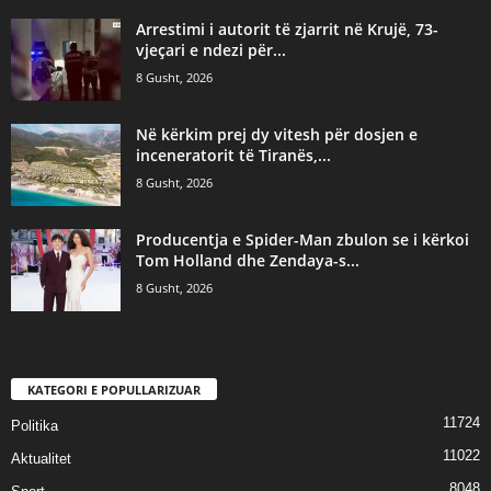
Arrestimi i autorit të zjarrit në Krujë, 73-
vjeçari e ndezi për...
8 Gusht, 2026
Në kërkim prej dy vitesh për dosjen e
inceneratorit të Tiranës,...
8 Gusht, 2026
Producentja e Spider-Man zbulon se i kërkoi
Tom Holland dhe Zendaya-s...
8 Gusht, 2026
KATEGORI E POPULLARIZUAR
11724
Politika
11022
Aktualitet
8048