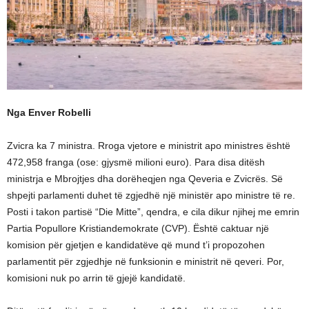
Nga Enver Robelli
Zvicra ka 7 ministra. Rroga vjetore e ministrit apo ministres është
472,958 franga (ose: gjysmë milioni euro). Para disa ditësh
ministrja e Mbrojtjes dha dorëheqjen nga Qeveria e Zvicrës. Së
shpejti parlamenti duhet të zgjedhë një ministër apo ministre të re.
Posti i takon partisë “Die Mitte”, qendra, e cila dikur njihej me emrin
Partia Popullore Kristiandemokrate (CVP). Është caktuar një
komision për gjetjen e kandidatëve që mund t’i propozohen
parlamentit për zgjedhje në funksionin e ministrit në qeveri. Por,
komisioni nuk po arrin të gjejë kandidatë.