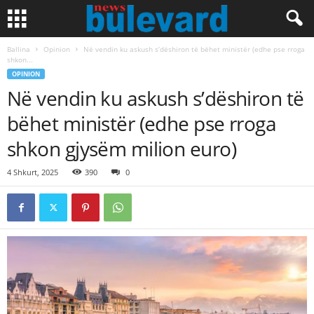
Ballina
Opinion
Në vendin ku askush s’dëshiron të bëhet ministër (edhe pse rroga
shkon...
OPINION
Në vendin ku askush s’dëshiron të
bëhet ministër (edhe pse rroga
shkon gjysëm milion euro)
4 Shkurt, 2025
390
0