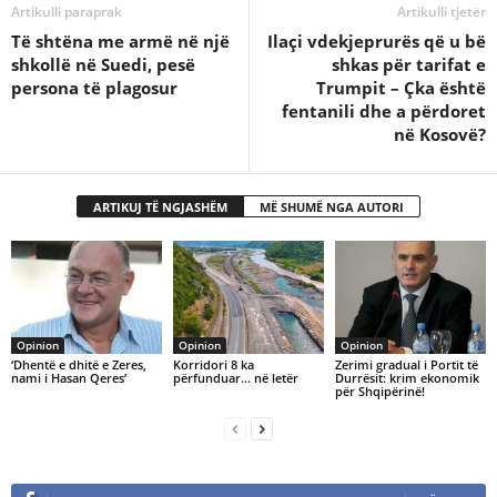
Artikulli paraprak
Artikulli tjetër
Të shtëna me armë në një
Ilaçi vdekjeprurës që u bë
shkollë në Suedi, pesë
shkas për tarifat e
persona të plagosur
Trumpit – Çka është
fentanili dhe a përdoret
në Kosovë?
ARTIKUJ TË NGJASHËM
MË SHUMË NGA AUTORI
Opinion
Opinion
Opinion
‘Dhentë e dhitë e Zeres,
Korridori 8 ka
Zerimi gradual i Portit të
nami i Hasan Qeres’
përfunduar… në letër
Durrësit: krim ekonomik
për Shqipërinë!