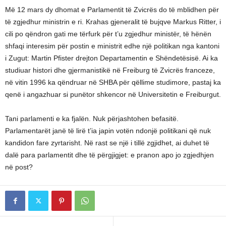
Më 12 mars dy dhomat e Parlamentit të Zvicrës do të mblidhen për
të zgjedhur ministrin e ri. Krahas gjeneralit të bujqve Markus Ritter, i
cili po qëndron gati me tërfurk për t’u zgjedhur ministër, të hënën
shfaqi interesim për postin e ministrit edhe një politikan nga kantoni
i Zugut: Martin Pfister drejton Departamentin e Shëndetësisë. Ai ka
studiuar histori dhe gjermanistikë në Freiburg të Zvicrës franceze,
në vitin 1996 ka qëndruar në SHBA për qëllime studimore, pastaj ka
qenë i angazhuar si punëtor shkencor në Universitetin e Freiburgut.
Tani parlamenti e ka fjalën. Nuk përjashtohen befasitë.
Parlamentarët janë të lirë t’ia japin votën ndonjë politikani që nuk
kandidon fare zyrtarisht. Në rast se një i tillë zgjidhet, ai duhet të
dalë para parlamentit dhe të përgjigjet: e pranon apo jo zgjedhjen
në post?