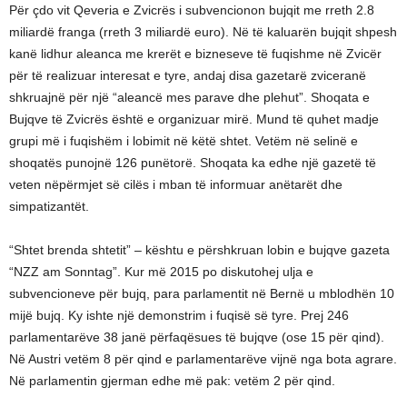
Për çdo vit Qeveria e Zvicrës i subvencionon bujqit me rreth 2.8
miliardë franga (rreth 3 miliardë euro). Në të kaluarën bujqit shpesh
kanë lidhur aleanca me krerët e bizneseve të fuqishme në Zvicër
për të realizuar interesat e tyre, andaj disa gazetarë zviceranë
shkruajnë për një “aleancë mes parave dhe plehut”. Shoqata e
Bujqve të Zvicrës është e organizuar mirë. Mund të quhet madje
grupi më i fuqishëm i lobimit në këtë shtet. Vetëm në selinë e
shoqatës punojnë 126 punëtorë. Shoqata ka edhe një gazetë të
veten nëpërmjet së cilës i mban të informuar anëtarët dhe
simpatizantët.
“Shtet brenda shtetit” – kështu e përshkruan lobin e bujqve gazeta
“NZZ am Sonntag”. Kur më 2015 po diskutohej ulja e
subvencioneve për bujq, para parlamentit në Bernë u mblodhën 10
mijë bujq. Ky ishte një demonstrim i fuqisë së tyre. Prej 246
parlamentarëve 38 janë përfaqësues të bujqve (ose 15 për qind).
Në Austri vetëm 8 për qind e parlamentarëve vijnë nga bota agrare.
Në parlamentin gjerman edhe më pak: vetëm 2 për qind.