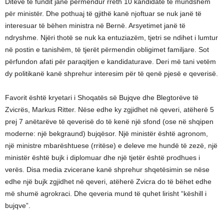
Ditëve të fundit janë përmendur rreth 10 kandidatë të mundshëm
për ministër. Dhe pothuaj të gjithë kanë njoftuar se nuk janë të
interesuar të bëhen ministra në Bernë. Arsyetimet janë të
ndryshme. Njëri thotë se nuk ka entuziazëm, tjetri se ndihet i lumtur
në postin e tanishëm, të tjerët përmendin obligimet familjare. Sot
përfundon afati për paraqitjen e kandidaturave. Deri më tani vetëm
dy politikanë kanë shprehur interesim për të qenë pjesë e qeverisë.
Favorit është kryetari i Shoqatës së Bujqve dhe Blegtorëve të
Zvicrës, Markus Ritter. Nëse edhe ky zgjidhet në qeveri, atëherë 5
prej 7 anëtarëve të qeverisë do të kenë një sfond (ose në shqipen
moderne: një bekgraund) bujqësor. Një ministër është agronom,
një ministre mbarështuese (rritëse) e deleve me hundë të zezë, një
ministër është bujk i diplomuar dhe një tjetër është prodhues i
verës. Disa media zvicerane kanë shprehur shqetësimin se nëse
edhe një bujk zgjidhet në qeveri, atëherë Zvicra do të bëhet edhe
më shumë agrokraci. Dhe qeveria mund të quhet lirisht “këshill i
bujqve”.