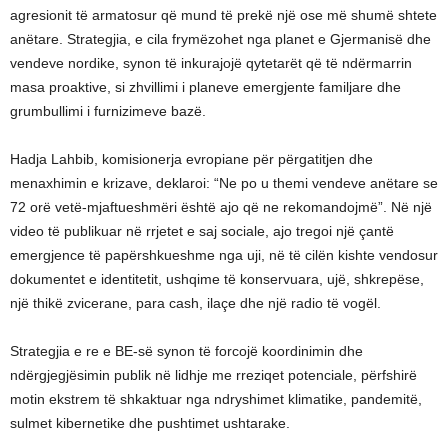
agresionit të armatosur që mund të prekë një ose më shumë shtete
anëtare. Strategjia, e cila frymëzohet nga planet e Gjermanisë dhe
vendeve nordike, synon të inkurajojë qytetarët që të ndërmarrin
masa proaktive, si zhvillimi i planeve emergjente familjare dhe
grumbullimi i furnizimeve bazë.
Hadja Lahbib, komisionerja evropiane për përgatitjen dhe
menaxhimin e krizave, deklaroi: “Ne po u themi vendeve anëtare se
72 orë vetë-mjaftueshmëri është ajo që ne rekomandojmë”. Në një
video të publikuar në rrjetet e saj sociale, ajo tregoi një çantë
emergjence të papërshkueshme nga uji, në të cilën kishte vendosur
dokumentet e identitetit, ushqime të konservuara, ujë, shkrepëse,
një thikë zvicerane, para cash, ilaçe dhe një radio të vogël.
Strategjia e re e BE-së synon të forcojë koordinimin dhe
ndërgjegjësimin publik në lidhje me rreziqet potenciale, përfshirë
motin ekstrem të shkaktuar nga ndryshimet klimatike, pandemitë,
sulmet kibernetike dhe pushtimet ushtarake.