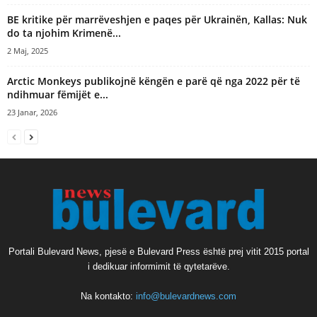
BE kritike për marrëveshjen e paqes për Ukrainën, Kallas: Nuk
do ta njohim Krimenë...
2 Maj, 2025
Arctic Monkeys publikojnë këngën e parë që nga 2022 për të
ndihmuar fëmijët e...
23 Janar, 2026
Portali Bulevard News, pjesë e Bulevard Press është prej vitit 2015 portal
i dedikuar informimit të qytetarëve.
Na kontakto:
info@bulevardnews.com