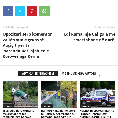
Artikulli paraprak
Artikulli tjetër
Opozitari serb komenton
Edi Rama, një Caligula me
vallëzimin e gruas së
smartphone në dorë!
Vuçiçit për ta
‘parandaluar’ njohjen e
Kosovës nga Kenia
ARTIKUJ TË NGJASHËM
MË SHUMË NGA AUTORI
Europë
Europë
Europë
Tragjedia në Gjermani,
Rafineri kokaine në afërsi
Mashtrim spektakolar në
tre anëtarë të një
të Romës/ Arrestohen 5
Francë/ Pensionistët
familjeje nga Kosova
persona, mes tyre një
humbin pasuri prej 1.1