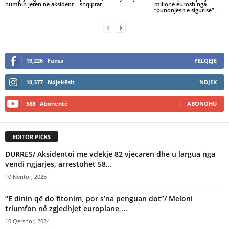
humbin jetën në aksident
shqiptar
milionë eurosh nga
“punonjësit e sigurisë”
19,226
Fansa
PËLQEJE
10,377
Ndjekësit
NDJEK
588
Abonentë
ABONOHU
EDITOR PICKS
DURRES/ Aksidentoi me vdekje 82 vjecaren dhe u largua nga
vendi ngjarjes, arrestohet 58...
10 Nëntor, 2025
“E dinin që do fitonim, por s’na penguan dot”/ Meloni
triumfon në zgjedhjet europiane,...
10 Qershor, 2024