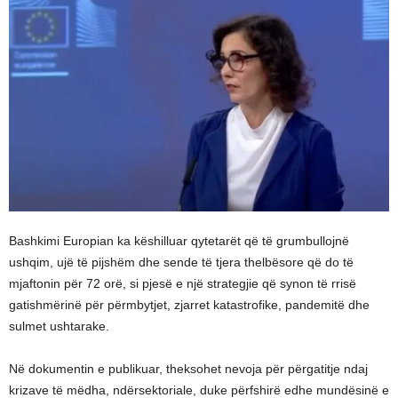
Bashkimi Europian ka këshilluar qytetarët që të grumbullojnë
ushqim, ujë të pijshëm dhe sende të tjera thelbësore që do të
mjaftonin për 72 orë, si pjesë e një strategjie që synon të rrisë
gatishmërinë për përmbytjet, zjarret katastrofike, pandemitë dhe
sulmet ushtarake.
Në dokumentin e publikuar, theksohet nevoja për përgatitje ndaj
krizave të mëdha, ndërsektoriale, duke përfshirë edhe mundësinë e