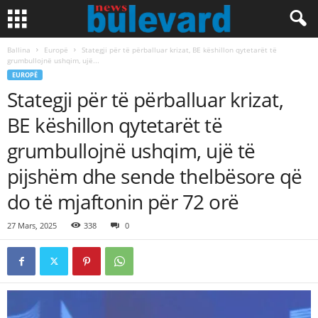
Ballina
Europë
Stategji për të përballuar krizat, BE këshillon qytetarët të
grumbullojnë ushqim, ujë...
EUROPË
Stategji për të përballuar krizat,
BE këshillon qytetarët të
grumbullojnë ushqim, ujë të
pijshëm dhe sende thelbësore që
do të mjaftonin për 72 orë
27 Mars, 2025
338
0