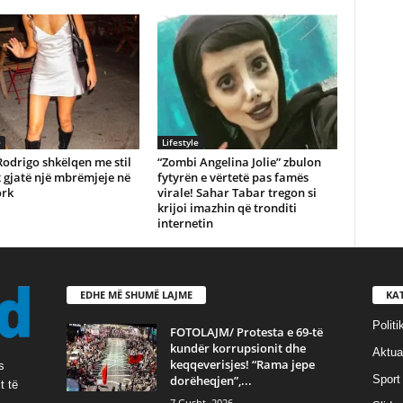
e
Lifestyle
Rodrigo shkëlqen me stil
“Zombi Angelina Jolie” zbulon
 gjatë një mbrëmjeje në
fytyrën e vërtetë pas famës
rk
virale! Sahar Tabar tregon si
krijoi imazhin që tronditi
internetin
EDHE MË SHUMË LAJME
KA
Politi
FOTOLAJM/ Protesta e 69-të
kundër korrupsionit dhe
Aktual
keqqeverisjes! “Rama jepe
s
dorëheqjen”,...
Sport
t të
7 Gusht, 2026