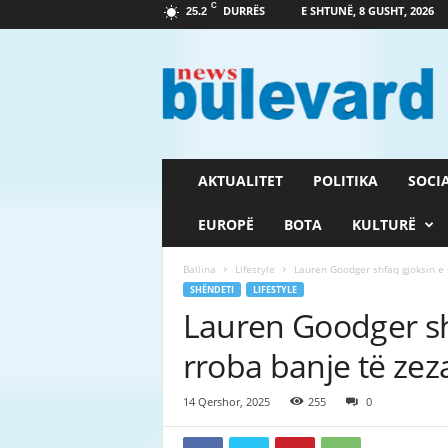
C
DURRËS
E SHTUNË, 8 GUSHT, 2026
25.2
G
a
z
e
t
a
B
AKTUALITET
POLITIKA
SOCI
u
l
EUROPË
BOTA
KULTURË
e
v
Ballina
Lifestyle
Lauren Goodger shfaq gjoksin e 
a
SHËNDETI
LIFESTYLE
r
Lauren Goodger sh
d
rroba banje të zez
14 Qershor, 2025
255
0