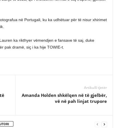
otografua në Portugali, ku ka udhëtuar për të nisur xhirimet
ik.
auren ka rikthyer vëmendjen e fansave të saj, duke
ër pak dramë, siç i ka hije TOWIE-t.
Artikulli tjetër
të
Amanda Holden shkëlqen në të gjelbër,
vë në pah linjat trupore
UTORI