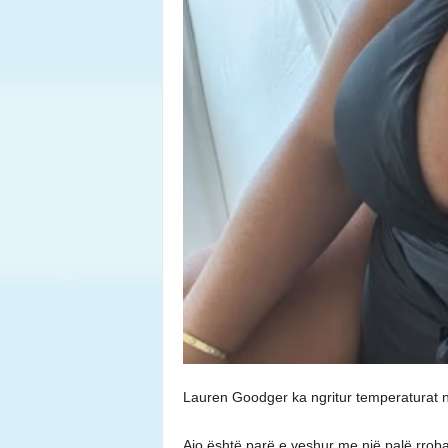
Lauren Goodger ka ngritur temperaturat në
Ajo është parë e veshur me një palë rroba 