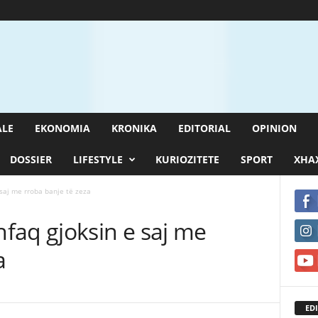
ALE
EKONOMIA
KRONIKA
EDITORIAL
OPINION
DOSSIER
LIFESTYLE
KURIOZITETE
SPORT
XHAX
saj me rroba banje të zeza
faq gjoksin e saj me
a
EDI