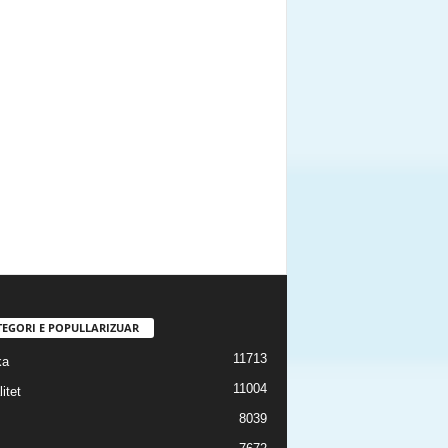
TEGORI E POPULLARIZUAR
11713
ka
11004
itet
8039