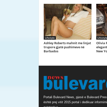
Lifestyle
Lifestyl
Ashley Roberts mahnit me linjat
Olivia 
trupore gjatë pushimeve në
elegant
Barbados
New Yo
Portali Bulevard News, pjesë e Bulevard Pres
është prej vitit 2015 portal i dedikuar informimi