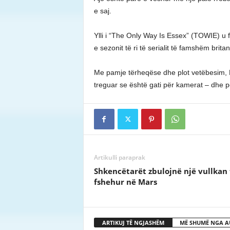
e saj.
Ylli i “The Only Way Is Essex” (TOWIE) u f
e sezonit të ri të serialit të famshëm britan
Me pamje tërheqëse dhe plot vetëbesim, L
treguar se është gati për kamerat – dhe p
Artikulli paraprak
Shkencëtarët zbulojnë një vullkan 
fshehur në Mars
ARTIKUJ TË NGJASHËM
MË SHUMË NGA A