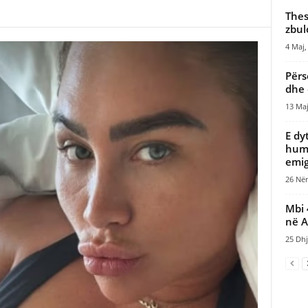
Thes
zbul
4 Maj,
Përs
dhe 
13 Maj
E dy
humb
emig
26 Nën
Mbi 
në A
25 Dhj