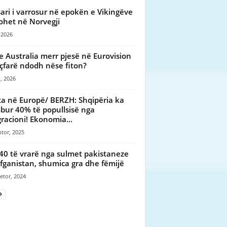
ari i varrosur në epokën e Vikingëve
ohet në Norvegji
 2026
e Australia merr pjesë në Eurovision
çfarë ndodh nëse fiton?
, 2026
ta në Europë/ BERZH: Shqipëria ka
ur 40% të popullsisë nga
racioni! Ekonomia...
tor, 2025
40 të vrarë nga sulmet pakistaneze
fganistan, shumica gra dhe fëmijë
etor, 2024