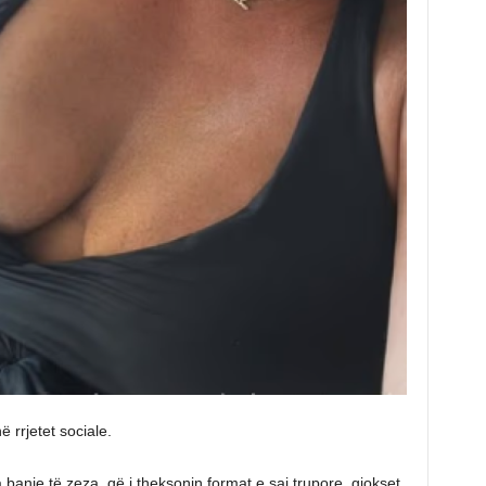
 rrjetet sociale.
banje të zeza, që i theksonin format e saj trupore, gjokset