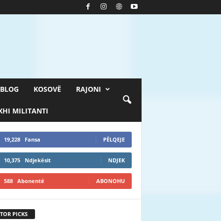
BLOG
KOSOVË
RAJONI
HI MILITANTI
19,228
Fansa
PËLQEJE
10,375
Ndjekësit
NDJEK
588
Abonentë
ABONOHU
TOR PICKS