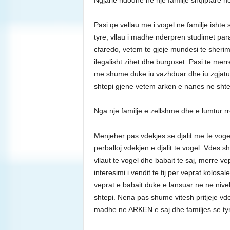
Ngjarie ndodhe ne nje familje shqiptare
Pasi qe vellau me i vogel ne familje isht
tyre, vllau i madhe nderpren studimet par
cfaredo, vetem te gjeje mundesi te sherimi
ilegalisht zihet dhe burgoset. Pasi te merr
me shume duke iu vazhduar dhe iu zgjatur b
shtepi gjene vetem arken e nanes ne shtep
Nga nje familje e zellshme dhe e lumtur 
Menjeher pas vdekjes se djalit me te vogel,
perballoj vdekjen e djalit te vogel. Vdes 
vllaut te vogel dhe babait te saj, merre v
interesimi i vendit te tij per veprat kolosa
veprat e babait duke e lansuar ne ne nive
shtepi. Nena pas shume vitesh pritjeje vde
madhe ne ARKEN e saj dhe familjes se tyr