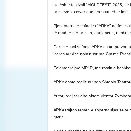
sic është festivali “MOLDFEST” 2025, në Ki
artistëve kosovar dhe poashtu edhe institu
Pjesëmarrja e shfaqjes “ARKA” në festiv
të madhe për artistet, audiencën, mediat
Deri me tani shfaqja ARKA eshte prezant
vleresuar dhe nominuar me Cmime Prestig
Falemderojme MPJD, me rastin e bashkep
ARKA është realizuar nga Shtëpia Teatrore
Autor, regjisor dhe aktor: Mentor Zymbera
ARKA trajton temen e shpernguljes se te ri
tjetrin…