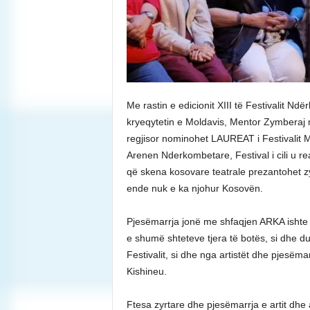
Me rastin e edicionit XIII të Festivalit 
kryeqytetin e Moldavis, Mentor Zymberaj 
regjisor nominohet LAUREAT i Festivalit 
Arenen Nderkombetare, Festival i cili u re
që skena kosovare teatrale prezantohet zyr
ende nuk e ka njohur Kosovën.
Pjesëmarrja jonë me shfaqjen ARKA ish
e shumë shteteve tjera të botës, si dhe duk
Festivalit, si dhe nga artistët dhe pjesëm
Kishineu.
Ftesa zyrtare dhe pjesëmarrja e artit dhe 