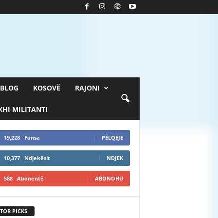
BLOG
KOSOVË
RAJONI
HI MILITANTI
19,228
Fansa
PËLQEJE
10,377
Ndjekësit
NDJEK
588
Abonentë
ABONOHU
TOR PICKS