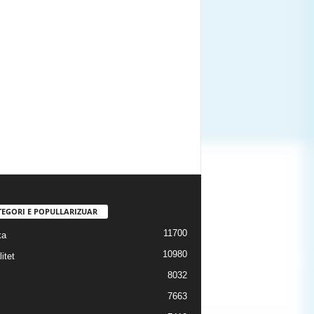
TEGORI E POPULLARIZUAR
11700
ka
10980
itet
8032
7663