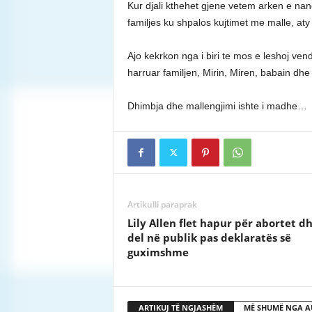
Kur djali kthehet gjene vetem arken e na
familjes ku shpalos kujtimet me malle, a
Ajo kekrkon nga i biri te mos e leshoj vend
harruar familjen, Mirin, Miren, babain d
Dhimbja dhe mallengjimi ishte i madhe…
Artikulli paraprak
Lily Allen flet hapur për abortet d
del në publik pas deklaratës së
guximshme
ARTIKUJ TË NGJASHËM
MË SHUMË NGA A