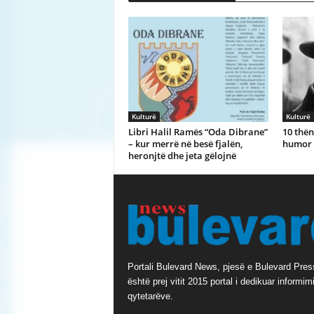
Kulturë
Kulturë
Libri Halil Ramёs “Oda Dibrane”
10 thën
– kur merrё nё besё fjalёn,
humor 
heronjtё dhe jeta gёlojnё
Portali Bulevard News, pjesë e Bulevard Pres
është prej vitit 2015 portal i dedikuar informimi
qytetarëve.