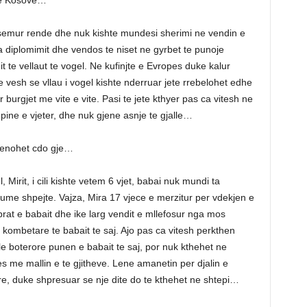
 ne Kosove…
e semur rende dhe nuk kishte mundesi sherimi ne vendin e
a diplomimit dhe vendos te niset ne gyrbet te punoje
t te vellaut te vogel. Ne kufinjte e Evropes duke kalur
e vesh se vllau i vogel kishte nderruar jete rrebelohet edhe
urgjet me vite e vite. Pasi te jete kthyer pas ca vitesh ne
ine e vjeter, dhe nuk gjene asnje te gjalle…
rrenohet cdo gje…
 Mirit, i cili kishte vetem 6 vjet, babai nuk mundi ta
shume shpejte. Vajza, Mira 17 vjece e merzitur per vdekjen e
eprat e babait dhe ike larg vendit e mllefosur nga mos
le kombetare te babait te saj. Ajo pas ca vitesh perkthen
le boterore punen e babait te saj, por nuk kthehet ne
s me mallin e te gjitheve. Lene amanetin per djalin e
e, duke shpresuar se nje dite do te kthehet ne shtepi…