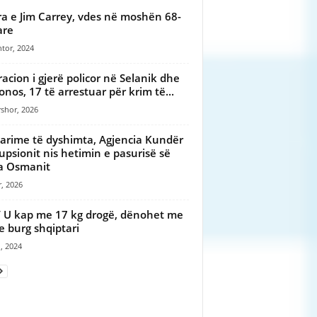
a e Jim Carrey, vdes në moshën 68-
are
tor, 2024
acion i gjerë policor në Selanik dhe
nos, 17 të arrestuar për krim të...
shor, 2026
arime të dyshimta, Agjencia Kundër
upsionit nis hetimin e pasurisë së
a Osmanit
r, 2026
i/ U kap me 17 kg drogë, dënohet me
te burg shqiptari
, 2024