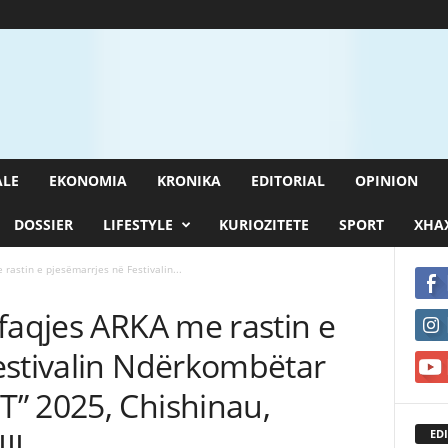
ALE
EKONOMIA
KRONIKA
EDITORIAL
OPINION
DOSSIER
LIFESTYLE
KURIOZITETE
SPORT
XHAX
rastin e pjesëmarrjes në Festivalin...
faqjes ARKA me rastin e
estivalin Ndërkombëtar
” 2025, Chishinau,
II
EDI