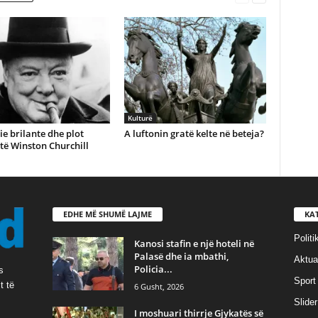
Kulturë
ie brilante dhe plot
A luftonin gratë kelte në beteja?
të Winston Churchill
EDHE MË SHUMË LAJME
KA
Politi
Kanosi stafin e një hoteli në
Palasë dhe ia mbathi,
Aktual
Policia...
s
Sport
t të
6 Gusht, 2026
Slider
I moshuari thirrje Gjykatës së