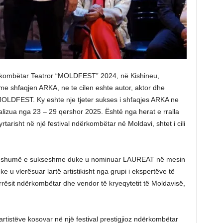
Ndërkombëtar Teatror “MOLDFEST” 2024, në Kishineu,
me shfaqjen ARKA, ne te cilen eshte autor, aktor dhe
MOLDFEST. Ky eshte nje tjeter sukses i shfaqjes ARKA ne
alizua nga 23 – 29 qershor 2025. Është nga herat e rralla
tarisht në një festival ndërkombëtar në Moldavi, shtet i cili
te shumë e sukseshme duke u nominuar LAUREAT në mesin
e u vlerësuar lartë artistikisht nga grupi i ekspertëve të
arrësit ndërkombëtar dhe vendor të kryeqytetit të Moldavisë,
artistëve kosovar në një festival prestigjioz ndërkombëtar