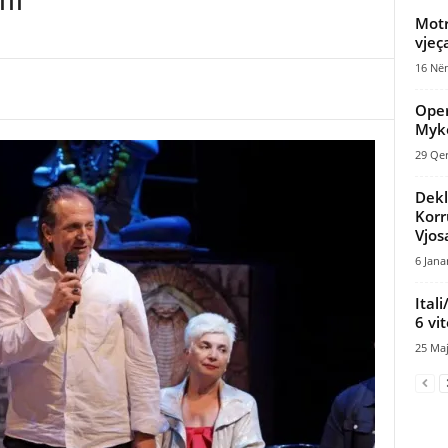
Motr
vjeç
16 Nën
Oper
Myko
29 Qer
Dekl
Korr
Vjos
6 Jana
Ital
6 vi
25 Maj