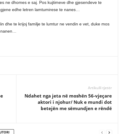
nes ne dhomes e saj. Pos kujtimeve dhe gjesendeve te
ty gjene edhe letren lamtumirese te nanes…
in dhe te krijoj familje te lumtur ne vendin e vet, duke mos
he nanen…
Artikulli tjetër
he
Ndahet nga jeta në moshën 56-vjeçare
aktori i njohur/ Nuk e mundi dot
betejën me sëmundjen e rëndë
UTORI