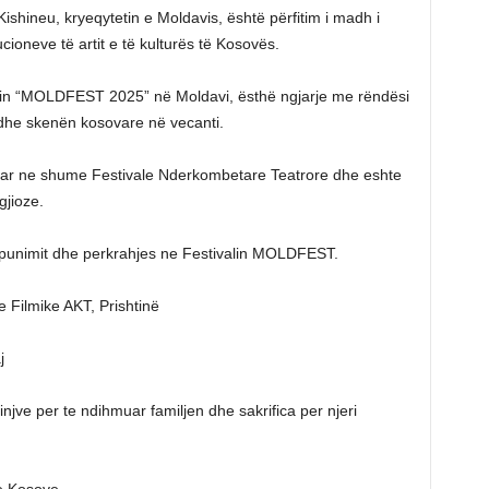
shineu, kryeqytetin e Moldavis, është përfitim i madh i
cioneve të artit e të kulturës të Kosovës.
alin “MOLDFEST 2025” në Moldavi, ësthë ngjarje me rëndësi
 dhe skenën kosovare në vecanti.
uar ne shume Festivale Nderkombetare Teatrore dhe eshte
jioze.
unimit dhe perkrahjes ne Festivalin MOLDFEST.
 Filmike AKT, Prishtinë
j
njve per te ndihmuar familjen dhe sakrifica per njeri