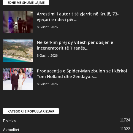
EDHE MË SHUMË LAJME
Arrestimi i autorit të zjarrit në Krujë, 73-
vjeçari e ndezi për...
8 Gusht, 2026
Në kërkim prej dy vitesh për dosjen e
inceneratorit të Tiranës,...
8 Gusht, 2026
Producentja e Spider-Man zbulon se i kërkoi
Tom Holland dhe Zendaya-s...
8 Gusht, 2026
KATEGORI E POPULLARIZUAR
11724
Politika
11022
Aktualitet