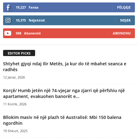
19,227
Fansa
PËLQEJE
10,375
Ndjekësit
NDJEK
588
Abonentë
ABONOHU
EDITOR PICKS
Shtyhet gjyqi ndaj Ilir Metës, ja kur do të mbahet seanca e
radhës
12 Janar, 2026
Korçë/ Humb jetën një 74-vjeçar nga zjarri që përfshiu një
apartament, evakuohen banorët e...
11 Korrik, 2026
Bllokim masiv në një plazh të Australisë: Mbi 150 balena
ngordhin
19 Shkurt, 2025