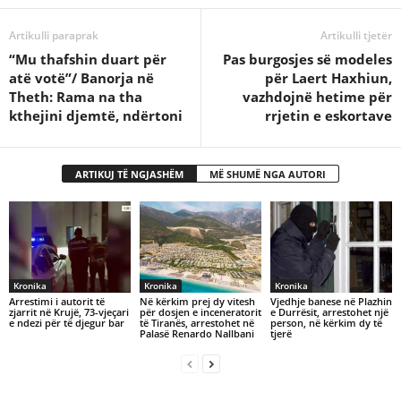
Artikulli paraprak
Artikulli tjetër
“Mu thafshin duart për
Pas burgosjes së modeles
atë votë”/ Banorja në
për Laert Haxhiun,
Theth: Rama na tha
vazhdojnë hetime për
kthejini djemtë, ndërtoni
rrjetin e eskortave
ARTIKUJ TË NGJASHËM
MË SHUMË NGA AUTORI
Kronika
Kronika
Kronika
Arrestimi i autorit të
Në kërkim prej dy vitesh
Vjedhje banese në Plazhin
zjarrit në Krujë, 73-vjeçari
për dosjen e inceneratorit
e Durrësit, arrestohet një
e ndezi për të djegur bar
të Tiranës, arrestohet në
person, në kërkim dy të
Palasë Renardo Nallbani
tjerë