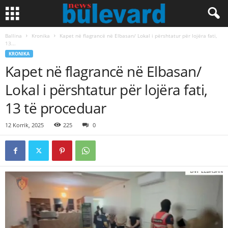
Ballina
Kronika
Kapet në flagrancë në Elbasan/ Lokal i përshtatur për lojëra fati,
13...
KRONIKA
Kapet në flagrancë në Elbasan/
Lokal i përshtatur për lojëra fati,
13 të proceduar
12 Korrik, 2025
225
0