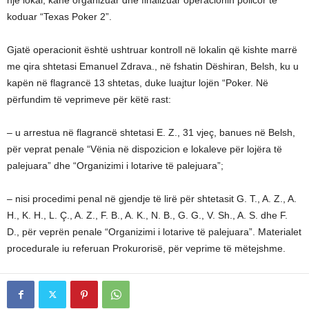
një lokal, kanë organizuar dhe finalizuar operacionin policor të
koduar “Texas Poker 2”.
Gjatë operacionit është ushtruar kontroll në lokalin që kishte marrë
me qira shtetasi Emanuel Zdrava., në fshatin Dëshiran, Belsh, ku u
kapën në flagrancë 13 shtetas, duke luajtur lojën “Poker. Në
përfundim të veprimeve për këtë rast:
– u arrestua në flagrancë shtetasi E. Z., 31 vjeç, banues në Belsh,
për veprat penale “Vënia në dispozicion e lokaleve për lojëra të
palejuara” dhe “Organizimi i lotarive të palejuara”;
– nisi procedimi penal në gjendje të lirë për shtetasit G. T., A. Z., A.
H., K. H., L. Ç., A. Z., F. B., A. K., N. B., G. G., V. Sh., A. S. dhe F.
D., për veprën penale “Organizimi i lotarive të palejuara”. Materialet
procedurale iu referuan Prokurorisë, për veprime të mëtejshme.