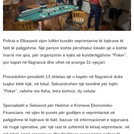
Policia e Elbasanit vijon luftën kundër veprimtarive të lojërave të
fatit të paligjshme. Një person kishte përshtatur lokalin që e kishte
marrë me qira, për organizimin e lojës së kundërligjshme “Poker”,
por kapet në flagrancë dhe vihet në pranga 31-vjeçari.
Procedohen penalisht 13 shtetas që u kapën në flagrancë duke
luajtur këtë lojë, në lokal. Sekuestrohen një tavolinë për lojën
“Poker”, valixhe me fisha, letra bixhozi, dy celular.
Specialistët e Seksionit për Hetimin e Krimeve Ekonomiko-
Financiare, në vijim të punës për goditjen e veprimtarisë së
paligjshme të lojërave të fatit, bazuar në informacionet e siguruara
në rrugë operative, për një rast të ushtrimit të kësaj veprimtarie, në