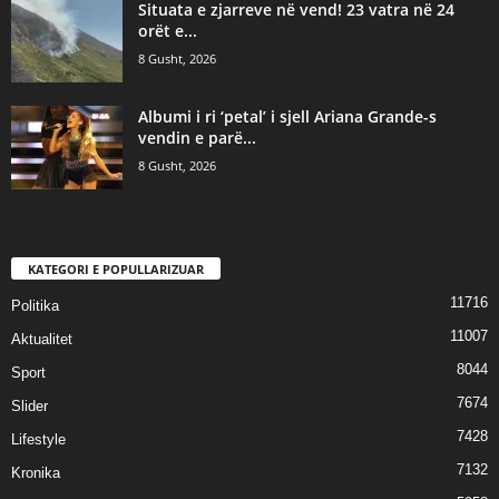
Situata e zjarreve në vend! 23 vatra në 24
orët e...
8 Gusht, 2026
Albumi i ri ‘petal’ i sjell Ariana Grande-s
vendin e parë...
8 Gusht, 2026
KATEGORI E POPULLARIZUAR
11716
Politika
11007
Aktualitet
8044
Sport
7674
Slider
7428
Lifestyle
7132
Kronika