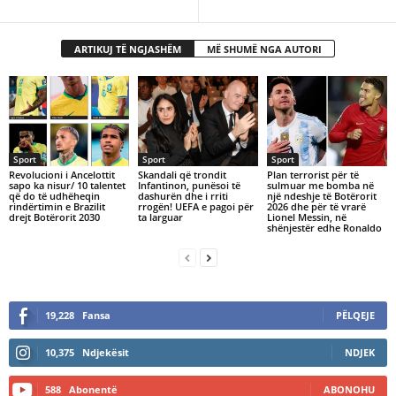
ARTIKUJ TË NGJASHËM
MË SHUMË NGA AUTORI
Sport
Sport
Sport
Revolucioni i Ancelottit
Skandali që trondit
Plan terrorist për të
sapo ka nisur/ 10 talentet
Infantinon, punësoi të
sulmuar me bomba në
që do të udhëheqin
dashurën dhe i rriti
një ndeshje të Botërorit
rindërtimin e Brazilit
rrogën! UEFA e pagoi për
2026 dhe për të vrarë
drejt Botërorit 2030
ta larguar
Lionel Messin, në
shënjestër edhe Ronaldo
19,228
Fansa
PËLQEJE
10,375
Ndjekësit
NDJEK
588
Abonentë
ABONOHU