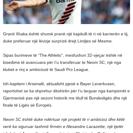
Granit Xhaka është shumë pranë një kapitulli të ri në karrierën e tij,
duke preferuar një lëvizje surprizë drejt Lindjes së Mesme.
Sipas burimeve të “The Athletic”, mesfushori 32-vjeçar është në
bisedime të avancuara për t’u transferuar te Neom SC, një nga
klubet e rinj e ambiciozë të Saudi Pro League.
Ish-kapiteni i Arsenalit, aktualisht pjesë e Bayer Leverkusen,
raportohet se ka shprehur dëshirën për t’u larguar nga kampionët e
Gjermanisë pas një sezoni historik me titull të Bundesligës dhe një
finale të Ligës së Evropës.
Neom SC është duke ndërtuar një projekt të ri ambicioz dhe këtë
verë ka siguruar tashmë firmën e Alexandre Lacazette, një tjetër