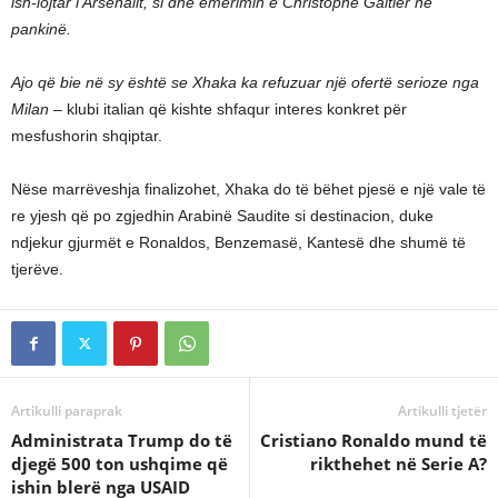
ish-lojtar i Arsenalit, si dhe emërimin e Christophe Galtier në
pankinë.
Ajo që bie në sy është se Xhaka ka refuzuar një ofertë serioze nga
Milan –
klubi italian që kishte shfaqur interes konkret për
mesfushorin shqiptar.
Nëse marrëveshja finalizohet, Xhaka do të bëhet pjesë e një vale të
re yjesh që po zgjedhin Arabinë Saudite si destinacion, duke
ndjekur gjurmët e Ronaldos, Benzemasë, Kantesë dhe shumë të
tjerëve.
Artikulli paraprak
Artikulli tjetër
Administrata Trump do të
Cristiano Ronaldo mund të
djegë 500 ton ushqime që
rikthehet në Serie A?
ishin blerë nga USAID