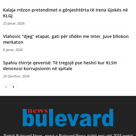
Kalaja rrëzon pretendimet e gënjeshtërta të Irena Gjokës në
KLGJ
23 Janar, 2026
Vlahovic “djeg” etapat, gati për sfidën me Inter, Juve bllokon
merkaton
8 Janar, 2026
Spahiu thirrje qeverisë: Të tregojë pse heshti kur KLSH
denoncoi korrupsionin në spitale
29 Qershor, 2024
Portali Bulevard News, pjesë e Bulevard Press është prej vitit 2015 portal