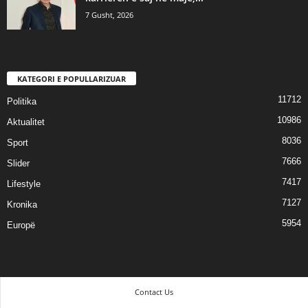
7 Gusht, 2026
KATEGORI E POPULLARIZUAR
11712
Politika
10986
Aktualitet
8036
Sport
7666
Slider
7417
Lifestyle
7127
Kronika
5954
Europë
Contact Us