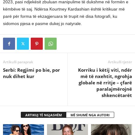
2023, pasi ndjekësit zbuluan manipulime të dukshme në formën e
këmbëve të saj. Ndërsa Kourtney Kardashian është kritikuar më
parë për forma të ekzagjeruara të trupit në disa fotografi, ku
sidomos pjesa e pasme dukej jo natyrale.
Artikulli paraprak
Artikulli tjetër
Serbi: Regjimi po bie, por
Korriku i këtij viti, ndër
nuk dihet kur
më të nxehtit, ngrohja
globale në rritje – çfarë
paralajmërojnë
shkencëtarët
ARTIKUJ TË NGJASHËM
MË SHUMË NGA AUTORI