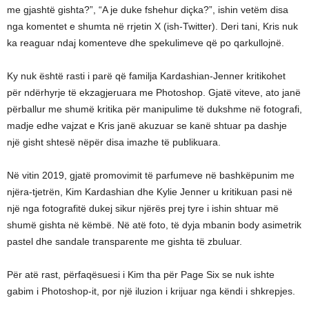
me gjashtë gishta?”, “A je duke fshehur diçka?”, ishin vetëm disa
nga komentet e shumta në rrjetin X (ish-Twitter). Deri tani, Kris nuk
ka reaguar ndaj komenteve dhe spekulimeve që po qarkullojnë.
Ky nuk është rasti i parë që familja Kardashian-Jenner kritikohet
për ndërhyrje të ekzagjeruara me Photoshop. Gjatë viteve, ato janë
përballur me shumë kritika për manipulime të dukshme në fotografi,
madje edhe vajzat e Kris janë akuzuar se kanë shtuar pa dashje
një gisht shtesë nëpër disa imazhe të publikuara.
Në vitin 2019, gjatë promovimit të parfumeve në bashkëpunim me
njëra-tjetrën, Kim Kardashian dhe Kylie Jenner u kritikuan pasi në
një nga fotografitë dukej sikur njërës prej tyre i ishin shtuar më
shumë gishta në këmbë. Në atë foto, të dyja mbanin body asimetrik
pastel dhe sandale transparente me gishta të zbuluar.
Për atë rast, përfaqësuesi i Kim tha për Page Six se nuk ishte
gabim i Photoshop-it, por një iluzion i krijuar nga këndi i shkrepjes.