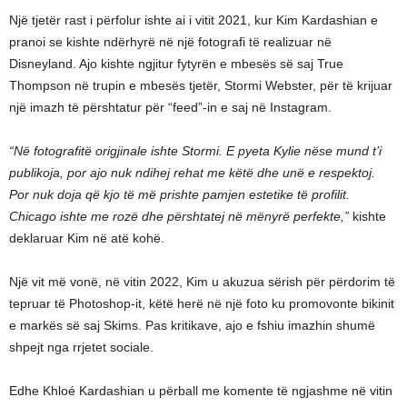
Një tjetër rast i përfolur ishte ai i vitit 2021, kur Kim Kardashian e
pranoi se kishte ndërhyrë në një fotografi të realizuar në
Disneyland. Ajo kishte ngjitur fytyrën e mbesës së saj True
Thompson në trupin e mbesës tjetër, Stormi Webster, për të krijuar
një imazh të përshtatur për “feed”-in e saj në Instagram.
“Në fotografitë origjinale ishte Stormi. E pyeta Kylie nëse mund t’i
publikoja, por ajo nuk ndihej rehat me këtë dhe unë e respektoj.
Por nuk doja që kjo të më prishte pamjen estetike të profilit.
Chicago ishte me rozë dhe përshtatej në mënyrë perfekte,”
kishte
deklaruar Kim në atë kohë.
Një vit më vonë, në vitin 2022, Kim u akuzua sërish për përdorim të
tepruar të Photoshop-it, këtë herë në një foto ku promovonte bikinit
e markës së saj Skims. Pas kritikave, ajo e fshiu imazhin shumë
shpejt nga rrjetet sociale.
Edhe Khloé Kardashian u përball me komente të ngjashme në vitin