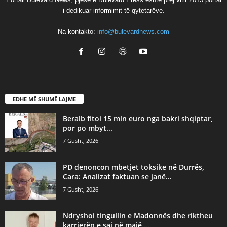
i dedikuar informimit të qytetarëve.
Na kontakto:
info@bulevardnews.com
EDHE MË SHUMË LAJME
Beralb fitoi 15 mln euro nga bakri shqiptar,
por po mbyt...
7 Gusht, 2026
PD denoncon mbetjet toksike në Durrës,
Cara: Analizat faktuan se janë...
7 Gusht, 2026
Ndryshoi tingullin e Madonnës dhe riktheu
karrierën e saj në majë,...