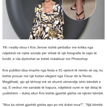
Ylli i reality-shou-t Kris Jenner është përballur me kritika nga
ndjekësit në rrjete sociale për shkak të një fotografie të sajin të
fundit, e cila dyshohet se është redaktuar me Photoshop.
Kris publikoi disa imazhe nga festa e 91-vjetorit të nënës së saj, ku
kishte pozuar me një fustan elegant nga Oscar de la Renta.
Megjithatë, ajo që tërhoqi më së shumti vëmendje ishin këmbët e
saj. E veshur me sandale të hapura, ndjekësit vunë re një detaj të
çuditshëm – dukej sikur Kris kishte gjashtë gishta në njërën këmbë.
“Mos ka vërtet gjashtë gishta apo po më duket mua?”, “Një këmbë