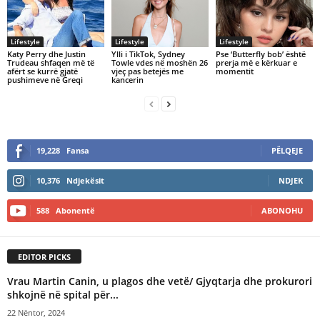
Lifestyle
Lifestyle
Lifestyle
Katy Perry dhe Justin
Ylli i TikTok, Sydney
Pse ‘Butterfly bob’ është
Trudeau shfaqen më të
Towle vdes në moshën 26
prerja më e kërkuar e
afërt se kurrë gjatë
vjeç pas betejës me
momentit
pushimeve në Greqi
kancerin
19,228
Fansa
PËLQEJE
10,376
Ndjekësit
NDJEK
588
Abonentë
ABONOHU
EDITOR PICKS
Vrau Martin Canin, u plagos dhe vetë/ Gjyqtarja dhe prokurori
shkojnë në spital për...
22 Nëntor, 2024