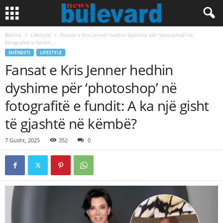
Ballina
Lifestyle
Fansat e Kris Jenner hedhin dyshime për ‘photoshop’ në
fotografitë e fundit:...
SHËNDETI
LIFESTYLE
Fansat e Kris Jenner hedhin
dyshime për ‘photoshop’ në
fotografitë e fundit: A ka një gisht
të gjashtë në këmbë?
7 Gusht, 2025
352
0