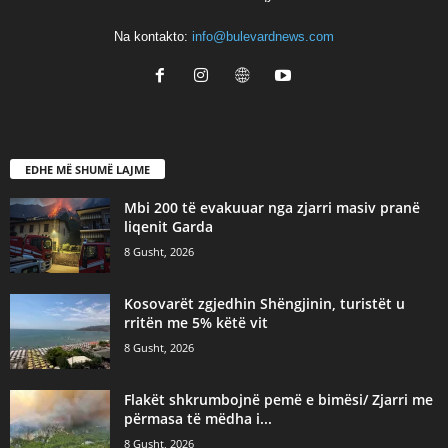
Na kontakto:
info@bulevardnews.com
EDHE MË SHUMË LAJME
Mbi 200 të evakuuar nga zjarri masiv pranë
liqenit Garda
8 Gusht, 2026
Kosovarët zgjedhin Shëngjinin, turistët u
rritën me 5% këtë vit
8 Gusht, 2026
Flakët shkrumbojnë pemë e bimësi/ Zjarri me
përmasa të mëdha i...
8 Gusht, 2026