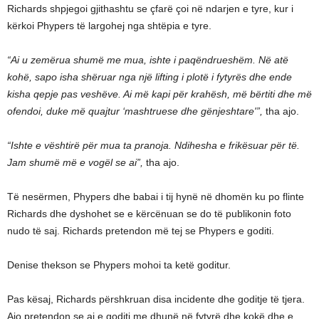
Richards shpjegoi gjithashtu se çfarë çoi në ndarjen e tyre, kur i
kërkoi Phypers të largohej nga shtëpia e tyre.
“Ai u zemërua shumë me mua, ishte i paqëndrueshëm. Në atë
kohë, sapo isha shëruar nga një lifting i plotë i fytyrës dhe ende
kisha qepje pas veshëve. Ai më kapi për krahësh, më bërtiti dhe më
ofendoi, duke më quajtur ‘mashtruese dhe gënjeshtare'”,
tha ajo.
“Ishte e vështirë për mua ta pranoja. Ndihesha e frikësuar për të.
Jam shumë më e vogël se ai”,
tha ajo.
Të nesërmen, Phypers dhe babai i tij hynë në dhomën ku po flinte
Richards dhe dyshohet se e kërcënuan se do të publikonin foto
nudo të saj. Richards pretendon më tej se Phypers e goditi.
Denise thekson se Phypers mohoi ta ketë goditur.
Pas kësaj, Richards përshkruan disa incidente dhe goditje të tjera.
Ajo pretendon se ai e goditi me dhunë në fytyrë dhe kokë dhe e