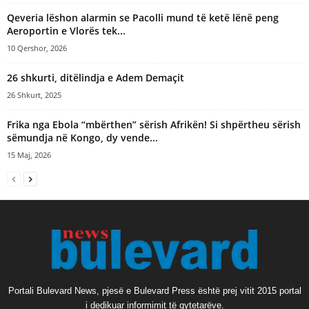
Qeveria lëshon alarmin se Pacolli mund të ketë lënë peng
Aeroportin e Vlorës tek...
10 Qershor, 2026
​26 shkurti, ditëlindja e Adem Demaçit
26 Shkurt, 2025
Frika nga Ebola “mbërthen” sërish Afrikën! Si shpërtheu sërish
sëmundja në Kongo, dy vende...
15 Maj, 2026
Portali Bulevard News, pjesë e Bulevard Press është prej vitit 2015 portal
i dedikuar informimit të qytetarëve.