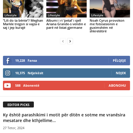
Lifestyle
Lifestyle
Lifestyle
“Lili do ta bënte”/ Meghan
Albumi i ri ‘petal’ i sjell
Noah Cyrus provokon
Markle tregon si vajza e
Ariana Grande-s vendin e
me fotosesionin e
saj i jep kurajë
parë në listat gjermane
guximshëm në
shkretëtirë
19,228
Fansa
PËLQEJE
10,375
Ndjekësit
NDJEK
588
Abonentë
ABONOHU
EDITOR PICKS
Ky është parashikimi i motit për ditën e sotme me vranësira
mesatare dhe kthjellime...
27 Tetor, 2024