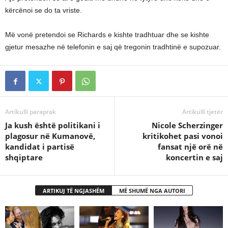
kërcënoi se do ta vriste.
Më vonë pretendoi se Richards e kishte tradhtuar dhe se kishte
gjetur mesazhe në telefonin e saj që tregonin tradhtinë e supozuar.
Artikulli paraprak
Artikulli tjetër
Ja kush është politikani i
Nicole Scherzinger
plagosur në Kumanovë,
kritikohet pasi vonoi
kandidat i partisë
fansat një orë në
shqiptare
koncertin e saj
ARTIKUJ TË NGJASHËM
MË SHUMË NGA AUTORI