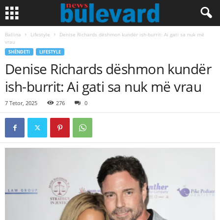
Ballina
Lifestyle
Denise Richards dëshmon kundër ish-burrit: Ai gati sa nuk më
vrau
SHËNDETI
LIFESTYLE
Denise Richards dëshmon kundër
ish-burrit: Ai gati sa nuk më vrau
7 Tetor, 2025
276
0