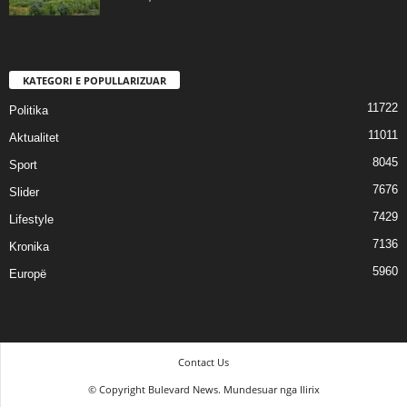
KATEGORI E POPULLARIZUAR
11722
Politika
11011
Aktualitet
8045
Sport
7676
Slider
7429
Lifestyle
7136
Kronika
5960
Europë
Contact Us
© Copyright Bulevard News. Mundesuar nga Ilirix