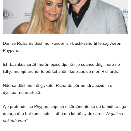
Denise Richards dëshmoi kundër ish-bashkëshortit të saj, Aaron
Phypers.
Ish-bashkëshortët morën pjesë dje në një seancë dëgjimore në
lidhje me një urdhër të përkohshëm kufizues që mori Richards.
Ndërsa dëshmoi në gjykatë, Richards përmendi abuzimin e
dyshuar në martesë.
Ajo pretendoi se Phypers shpesh e kërcënonte se do ta hidhte nga
dritarja dhe ballkoni i hotelit, dhe me lot në sy deklaroi:
“Ai gati sa
nuk më vrau”.