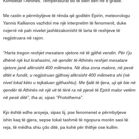
Kombëtar i Athinës. Temperaturat do të bien deri në 8 gradë.
Me rastin e përmbytjeve të rënda që goditën Epirin, meteorologu
Yannis Kallianos vazhdoi me një interpretim të fenomenit, duke
nxjerrë në pah nivelet jashtëzakonisht të larta të reshjeve të
regjistruara në rajon.
“Harta tregon reshjet mesatare vjetore në të gjithë vendin. Për t’ju
dhënë një kut krahasimi, në qendër të Athinës reshjet mesatare
vjetore janë afërsisht 400 milimetra. Në disa zona malore, në pesë
ditët e fundit, u regjistruan gjithsej afërsisht 400 milimetra shi (në
nivel lokal këto u tejkaluan gjithashtu). Me fjalë të tjera, uji që bie në
qendër të Athinës në një vit të tërë ra në pjesë të Epirit malor vetëm
në pesë ditë”, tha ai, sipas “Protothema”.
Kjo është edhe arsyeja, sipas tij, pse fenomenet e përmbytjeve
ishin kaq të gjera, sepse tokat tashmë të ngopura morën sasi të
reja, të mëdha shiu çdo ditë, pa kohë për thithje ose kullim.