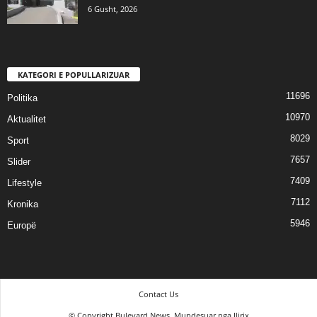
6 Gusht, 2026
KATEGORI E POPULLARIZUAR
11696
Politika
10970
Aktualitet
8029
Sport
7657
Slider
7409
Lifestyle
7112
Kronika
5946
Europë
Contact Us
© Copyright Bulevard News. Mundesuar nga Ilirix