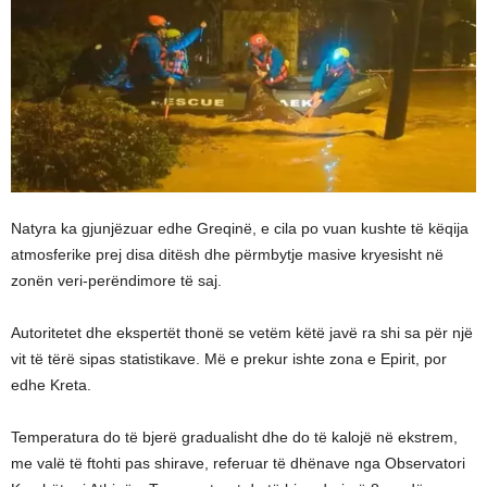
Natyra ka gjunjëzuar edhe Greqinë, e cila po vuan kushte të këqija
atmosferike prej disa ditësh dhe përmbytje masive kryesisht në
zonën veri-perëndimore të saj.
Autoritetet dhe ekspertët thonë se vetëm këtë javë ra shi sa për një
vit të tërë sipas statistikave. Më e prekur ishte zona e Epirit, por
edhe Kreta.
Temperatura do të bjerë gradualisht dhe do të kalojë në ekstrem,
me valë të ftohti pas shirave, referuar të dhënave nga Observatori