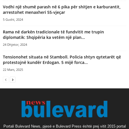
Vodhi një shumë parash në 6 pika për shitjen e karburantit,
arrestohet menaxheri 55-vjeçar
5 Gusht, 2024
Rama në darkën tradicionale të fundvitit me trupin
diplomatik: Shqipëria ka vetëm një plan...
24 Dhjetor, 2024
Tensionohet situata në Stamboll. Policia shtyn qytetarët që
protestojnë kundër Erdogan. 5 mijë forca...
22 Mars, 2025
Portali Bulevard News, pjesë e Bulevard Press është prej vitit 2015 portal