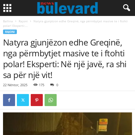
Ballina
Rajoni
Natyra gjunjëzon edhe Greqinë, nga përmbytjet masive te i ftohti
polar! Eksperti:...
RAJONI
Natyra gjunjëzon edhe Greqinë,
nga përmbytjet masive te i ftohti
polar! Eksperti: Në një javë, ra shi
sa për një vit!
22 Nëntor, 2025
175
0