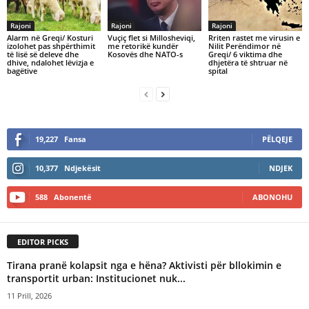
Rajoni
Rajoni
Rajoni
Alarm në Greqi/ Kosturi
​Vuçiç flet si Millosheviqi,
Rriten rastet me virusin e
izolohet pas shpërthimit
me retorikë kundër
Nilit Perëndimor në
të lisë së deleve dhe
Kosovës dhe NATO-s
Greqi/ 6 viktima dhe
dhive, ndalohet lëvizja e
dhjetëra të shtruar në
bagëtive
spital
19,227
Fansa
PËLQEJE
10,377
Ndjekësit
NDJEK
588
Abonentë
ABONOHU
EDITOR PICKS
Tirana pranë kolapsit nga e hëna? Aktivisti për bllokimin e
transportit urban: Institucionet nuk...
11 Prill, 2026