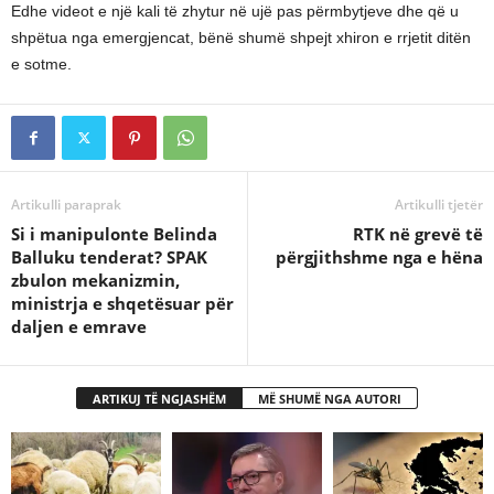
Edhe videot e një kali të zhytur në ujë pas përmbytjeve dhe që u
shpëtua nga emergjencat, bënë shumë shpejt xhiron e rrjetit ditën
e sotme.
Artikulli paraprak
Artikulli tjetër
Si i manipulonte Belinda
RTK në grevë të
Balluku tenderat? SPAK
përgjithshme nga e hëna
zbulon mekanizmin,
ministrja e shqetësuar për
daljen e emrave
ARTIKUJ TË NGJASHËM
MË SHUMË NGA AUTORI