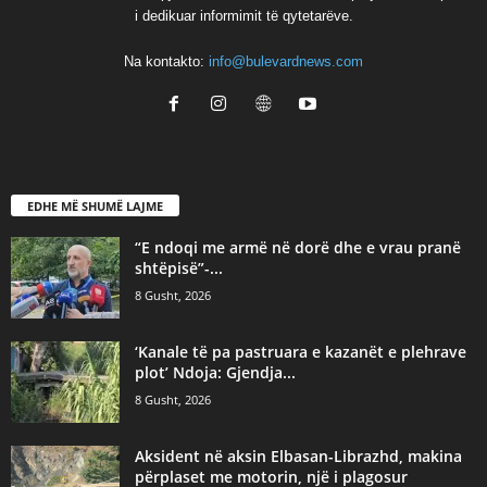
i dedikuar informimit të qytetarëve.
Na kontakto:
info@bulevardnews.com
EDHE MË SHUMË LAJME
“E ndoqi me armë në dorë dhe e vrau pranë
shtëpisë”-...
8 Gusht, 2026
‘Kanale të pa pastruara e kazanët e plehrave
plot’ Ndoja: Gjendja...
8 Gusht, 2026
Aksident në aksin Elbasan-Librazhd, makina
përplaset me motorin, një i plagosur