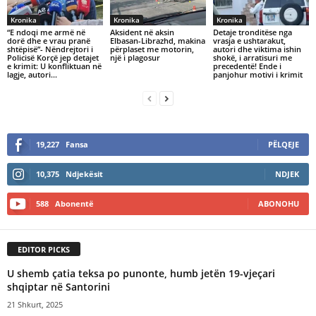
Kronika
Kronika
Kronika
“E ndoqi me armë në
Aksident në aksin
Detaje tronditëse nga
dorë dhe e vrau pranë
Elbasan-Librazhd, makina
vrasja e ushtarakut,
shtëpisë”- Nëndrejtori i
përplaset me motorin,
autori dhe viktima ishin
Policisë Korçë jep detajet
një i plagosur
shokë, i arratisuri me
e krimit: U konfliktuan në
precedentë! Ende i
lagje, autori...
panjohur motivi i krimit
19,227
Fansa
PËLQEJE
10,375
Ndjekësit
NDJEK
588
Abonentë
ABONOHU
EDITOR PICKS
U shemb çatia teksa po punonte, humb jetën 19-vjeçari
shqiptar në Santorini
21 Shkurt, 2025