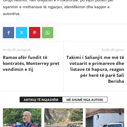
Grupi hetimor, nën drejtimin e Prokurorisë, po vijon punën për
sqarimin e rrethanave të ngjarjes, identifikimin dhe kapjen e
autorit/ve.
Artikulli paraprak
Artikulli tjetër
Ramos afër fundit të
Takimi i Salianjit me më të
kontratës, Monterrey pret
votuarit e primareve dhe
vendimin e tij
listave të hapura, reagon
për herë të parë Sali
Berisha
ARTIKUJ TË NGJASHËM
MË SHUMË NGA AUTORI