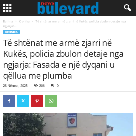
Ballina
Kronika
Të shtënat me armë zjarri në Kukës, policia zbulon detaje nga
ngjarja:...
KRONIKA
Të shtënat me armë zjarri në
Kukës, policia zbulon detaje nga
ngjarja: Fasada e një dyqani u
qëllua me plumba
28 Nëntor, 2025
206
0