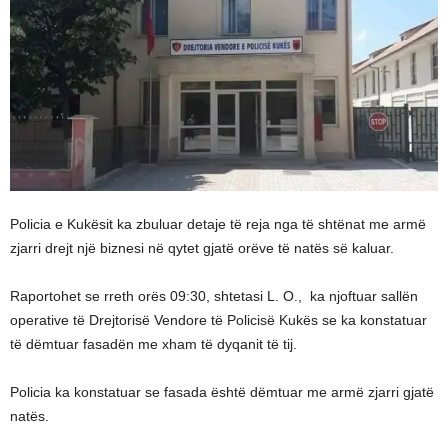
Policia e Kukësit ka zbuluar detaje të reja nga të shtënat me armë
zjarri drejt një biznesi në qytet gjatë orëve të natës së kaluar.
Raportohet se rreth orës 09:30, shtetasi L. O., ka njoftuar sallën
operative të Drejtorisë Vendore të Policisë Kukës se ka konstatuar
të dëmtuar fasadën me xham të dyqanit të tij.
Policia ka konstatuar se fasada është dëmtuar me armë zjarri gjatë
natës.