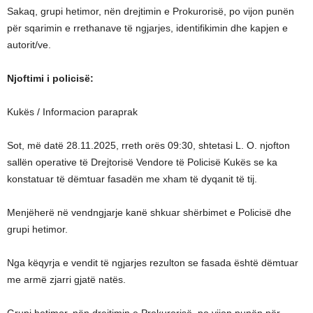
Sakaq, grupi hetimor, nën drejtimin e Prokurorisë, po vijon punën
për sqarimin e rrethanave të ngjarjes, identifikimin dhe kapjen e
autorit/ve.
Njoftimi i policisë:
Kukës / Informacion paraprak
Sot, më datë 28.11.2025, rreth orës 09:30, shtetasi L. O. njofton
sallën operative të Drejtorisë Vendore të Policisë Kukës se ka
konstatuar të dëmtuar fasadën me xham të dyqanit të tij.
Menjëherë në vendngjarje kanë shkuar shërbimet e Policisë dhe
grupi hetimor.
Nga këqyrja e vendit të ngjarjes rezulton se fasada është dëmtuar
me armë zjarri gjatë natës.