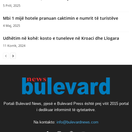
5 Prill, 2025
Mbi 1 mijë hotele pranuan caktimin e numrit të turistëve
4 Maj, 2025
Udhëtim në kohë: kosto e tuneleve në Kroaci dhe Llogara
11 Korrik, 2024
Portali Bulevard News, pjesë e Bulevard Press është prej vitit 2015 portal
i dedikuar informimit të qytetarëve.
Na kontakto:
info@bulevardnews.com