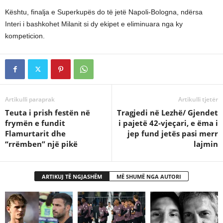
Kështu, finalja e Superkupës do të jetë Napoli-Bologna, ndërsa
Interi i bashkohet Milanit si dy ekipet e eliminuara nga ky
kompeticion.
Artikulli paraprak
Artikulli tjetër
Teuta i prish festën në
Tragjedi në Lezhë/ Gjendet
frymën e fundit
i pajetë 42-vjeçari, e ëma i
Flamurtarit dhe
jep fund jetës pasi merr
“rrëmben” një pikë
lajmin
ARTIKUJ TË NGJASHËM
MË SHUMË NGA AUTORI