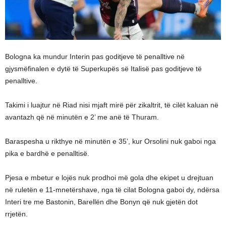
Bologna ka mundur Interin pas goditjeve të penalltive në
gjysmëfinalen e dytë të Superkupës së Italisë pas goditjeve të
penalltive.
Takimi i luajtur në Riad nisi mjaft mirë për zikaltrit, të cilët kaluan në
avantazh që në minutën e 2’ me anë të Thuram.
Baraspesha u rikthye në minutën e 35’, kur Orsolini nuk gaboi nga
pika e bardhë e penalltisë.
Pjesa e mbetur e lojës nuk prodhoi më gola dhe ekipet u drejtuan
në ruletën e 11-mnetërshave, nga të cilat Bologna gaboi dy, ndërsa
Interi tre me Bastonin, Barellën dhe Bonyn që nuk gjetën dot
rrjetën.