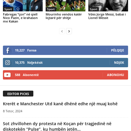
Sport
Sport
Sport
Fabregas “çon” në qiell
Mourinho vendos katër
​Vdes Jorge Messi, babai i
Nico Pazin, e krahason
lojtarë për shitje
Lionel Messit
me Kakan
19,227
Fansa
PËLQEJE
10,375
Ndjekësit
NDJEK
588
Abonentë
ABONOHU
EDITOR PICKS
Krerët e Manchester Utd kanë dhënë edhe një muaj kohë
8 Tetor, 2024
Sot zhvillohen dy protesta në Koçan për tragjedinë në
diskotekën “Pulse”, ku humbën jetën...