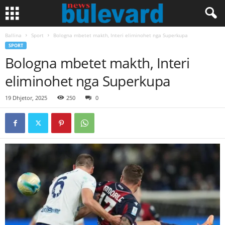
Ballina
Sport
Bologna mbetet makth, Interi eliminohet nga Superkupa
SPORT
Bologna mbetet makth, Interi
eliminohet nga Superkupa
19 Dhjetor, 2025
250
0