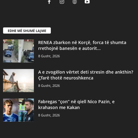
EDHE MË SHUMË LAJME
RENEA zbarkon në Korçë, forca të shumta
rrethojnë banesën e autorit...
8 Gusht, 2026
A e zvogëlon vërtet deti stresin dhe ankthin?
Çfarë thotë neuroshkenca
8 Gusht, 2026
Fabregas “çon” në qiell Nico Pazin, e
krahason me Kakan
8 Gusht, 2026