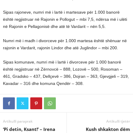
Sipas rajoneve, numri më i lartë i martesave për 1.000 banorë
është regjistruar në Rajonin e Pollogut – mbi 7,5, ndërsa më i ulëti
në Rajonin e Pellagonisë dhe atë të Vardarit – nën 5,5.
Numri më i madh i divorceve për 1.000 martesa është shënuar në
rajonin e Vardarit, rajonin Lindor dhe atë Juglindor – mbi 200.
Sipas komunave, numri më i lartë i divorceve për 1.000 banorë
është regjistruar në Zërnovcë – 888, Lozovë – 500, Rosoman –
461, Gradsko – 437, Dellçevë – 386, Dojran – 363, Gjevgjeli – 319,
Kavadar – 316 dhe komuna Qendër – 308.
Artikulli paraprak
Artikulli tjetër
‘Pi detin, Ksant!’ – Irena
Kush shkakton dëm