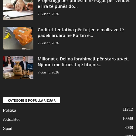
Projektligji për punësimin/ Pagat për vendet
e lira të punës do...
7 Gusht, 2026
Goditet tentativa për futjen e mallrave të
padeklaruara në Portin e...
7 Gusht, 2026
Milionat e Delina Ibrahimajt për start-up-et.
Njihuni me fituesit që fitojnë...
7 Gusht, 2026
KATEGORI E POPULLARIZUAR
11712
Politika
10989
Aktualitet
8038
Sport