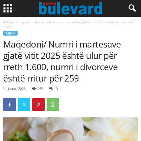
Ballina
Rajoni
Maqedoni/ Numri i martesave gjatë vitit 2025 është ulur për rreth
1.600,...
RAJONI
Maqedoni/ Numri i martesave
gjatë vitit 2025 është ulur për
rreth 1.600, numri i divorceve
është rritur për 259
11 Janar, 2026
262
0