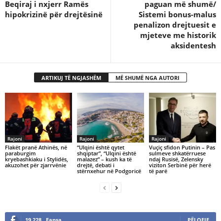
Beqiraj i nxjerr Ramës
paguan më shumë/
hipokrizinë për drejtësinë
Sistemi bonus-malus
penalizon drejtuesit e
mjeteve me historik
aksidentesh
ARTIKUJ TË NGJASHËM
MË SHUMË NGA AUTORI
Rajoni
Rajoni
Rajoni
Flakët pranë Athinës, në
​“Ulqini është qytet
Vuçiç sfidon Putinin – Pas
paraburgim
shqiptar”, “Ulqini është
sulmeve shkatërruese
kryebashkiaku i Stylidës,
malazez” – kush ka të
ndaj Rusisë, Zelensky
akuzohet për zjarrvënie
drejtë, debati i
viziton Serbinë për herë
stërnxehur në Podgoricë
të parë
19,228
Fansa
PËLQEJE