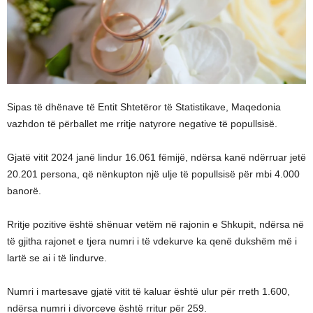
Sipas të dhënave të Entit Shtetëror të Statistikave, Maqedonia
vazhdon të përballet me rritje natyrore negative të popullsisë.
Gjatë vitit 2024 janë lindur 16.061 fëmijë, ndërsa kanë ndërruar jetë
20.201 persona, që nënkupton një ulje të popullsisë për mbi 4.000
banorë.
Rritje pozitive është shënuar vetëm në rajonin e Shkupit, ndërsa në
të gjitha rajonet e tjera numri i të vdekurve ka qenë dukshëm më i
lartë se ai i të lindurve.
Numri i martesave gjatë vitit të kaluar është ulur për rreth 1.600,
ndërsa numri i divorceve është rritur për 259.