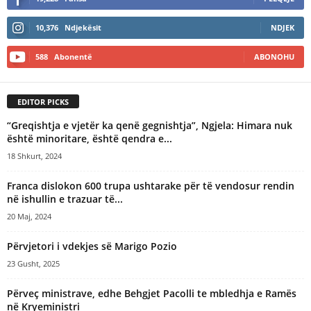
10,376
Ndjekësit
NDJEK
588
Abonentë
ABONOHU
EDITOR PICKS
“Greqishtja e vjetër ka qenë gegnishtja”, Ngjela: Himara nuk
është minoritare, është qendra e...
18 Shkurt, 2024
Franca dislokon 600 trupa ushtarake për të vendosur rendin
në ishullin e trazuar të...
20 Maj, 2024
​Përvjetori i vdekjes së Marigo Pozio
23 Gusht, 2025
Përveç ministrave, edhe Behgjet Pacolli te mbledhja e Ramës
në Kryeministri