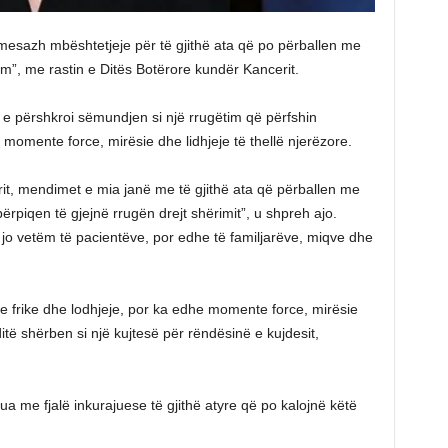
ë mesazh mbështetjeje për të gjithë ata që po përballen me
m”, me rastin e Ditës Botërore kundër Kancerit.
o e përshkroi sëmundjen si një rrugëtim që përfshin
momente force, mirësie dhe lidhjeje të thellë njerëzore.
it, mendimet e mia janë me të gjithë ata që përballen me
ërpiqen të gjejnë rrugën drejt shërimit”, u shpreh ajo.
 jo vetëm të pacientëve, por edhe të familjarëve, miqve dhe
e frike dhe lodhjeje, por ka edhe momente force, mirësie
ditë shërben si një kujtesë për rëndësinë e kujdesit,
ua me fjalë inkurajuese të gjithë atyre që po kalojnë këtë