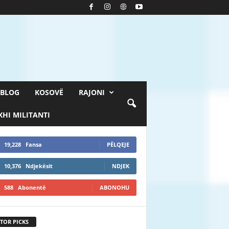
BLOG
KOSOVË
RAJONI
HI MILITANTI
19,228
Fansa
PËLQEJE
10,376
Ndjekësit
NDJEK
588
Abonentë
ABONOHU
TOR PICKS