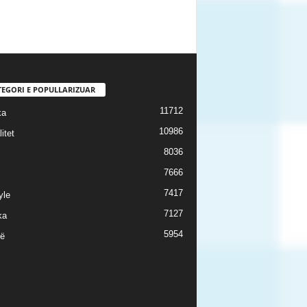
TEGORI E POPULLARIZUAR
11712
ka
10986
itet
8036
7666
7417
yle
7127
ka
5954
ë