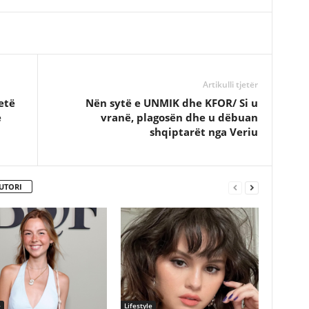
Artikulli tjetër
etë
Nën sytë e UNMIK dhe KFOR/ Si u
e
vranë, plagosën dhe u dëbuan
shqiptarët nga Veriu
UTORI
e
Lifestyle