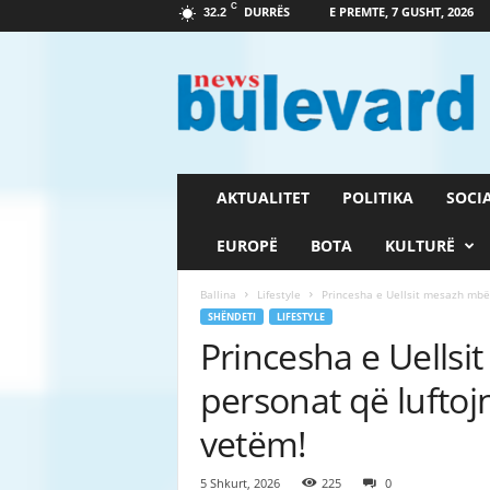
C
DURRËS
E PREMTE, 7 GUSHT, 2026
32.2
G
a
z
e
t
a
B
AKTUALITET
POLITIKA
SOCI
u
l
EUROPË
BOTA
KULTURË
e
v
Ballina
Lifestyle
Princesha e Uellsit mesazh mbës
a
SHËNDETI
LIFESTYLE
r
Princesha e Uellsi
d
personat që luftoj
vetëm!
5 Shkurt, 2026
225
0