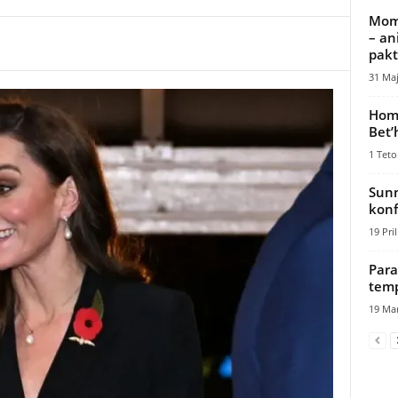
Mome
– an
pakt
31 Maj
Homa
Bet’
1 Teto
Sunn
konf
19 Pril
Para
temp
19 Mar