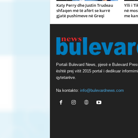
Katy Perry dhe Justin Trudeau
Ylli i 
shfaqen më të afërt se kurrë
në mosh
gjatë pushimeve në Greqi
me kan
Portali Bulevard News, pjesë e Bulevard Pres
është prej vitit 2015 portal i dedikuar informimi
qytetarëve.
Na kontakto:
info@bulevardnews.com