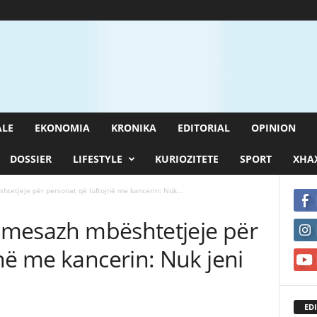
ALE
EKONOMIA
KRONIKA
EDITORIAL
OPINION
DOSSIER
LIFESTYLE
KURIOZITETE
SPORT
XHAX
htetjeje për personat që luftojnë me kancerin: Nuk...
t mesazh mbështetjeje për
në me kancerin: Nuk jeni
EDI