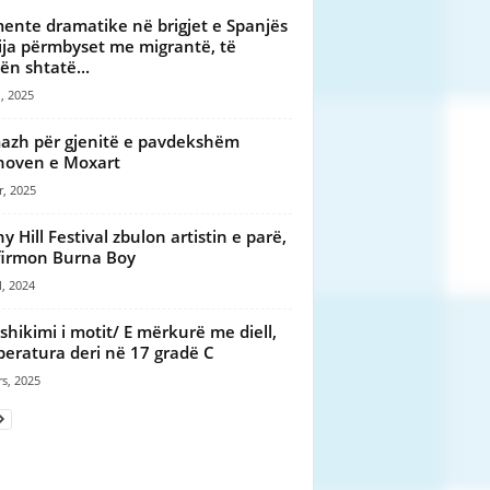
nte dramatike në brigjet e Spanjës
ija përmbyset me migrantë, të
ën shtatë...
, 2025
zh për gjenitë e pavdekshëm
hoven e Moxart
r, 2025
y Hill Festival zbulon artistin e parë,
irmon Burna Boy
l, 2024
shikimi i motit/ E mërkurë me diell,
eratura deri në 17 gradë C
s, 2025