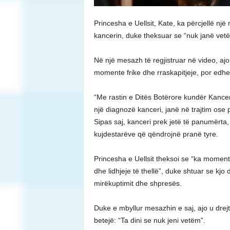
Princesha e Uellsit, Kate, ka përcjellë nj
kancerin, duke theksuar se “nuk janë vetë
Në një mesazh të regjistruar në video, aj
momente frike dhe rraskapitjeje, por edhe 
“Me rastin e Ditës Botërore kundër Kancer
një diagnozë kanceri, janë në trajtim ose p
Sipas saj, kanceri prek jetë të panumërta,
kujdestarëve që qëndrojnë pranë tyre.
Princesha e Uellsit theksoi se “ka moment
dhe lidhjeje të thellë”, duke shtuar se kjo 
mirëkuptimit dhe shpresës.
Duke e mbyllur mesazhin e saj, ajo u drejt
betejë: “Ta dini se nuk jeni vetëm”.