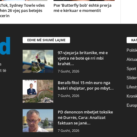
TikTok, Sydney Towle vdes
Pse ‘Butterfly bob’ është prerja
ën 26 vjeç pas betejës
më e kërkuar e momentit
cerin
EDHE MË SHUMË LAJME
KA
Politi
97-vjeçarja britanike, më e
vjetra në botë që rri mbi
Aktual
krahët...
s
Sport
t të
7 Gusht, 2026
Slider
Beralb fitoi 15 mln euro nga
Lifest
bakri shqiptar, por po mbyt...
7 Gusht, 2026
Kroni
Europ
PD denoncon mbetjet toksike
në Durrës, Cara: Analizat
faktuan se janë...
7 Gusht, 2026