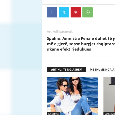
Artikulli paraprak
Spahiu: Amnistia Penale duhet të j
më e gjerë, sepse burgjet shqiptar
s’kanë efekt riedukues
ARTIKUJ TË NGJASHËM
MË SHUMË NGA A
Lifestyle
Lifestyl