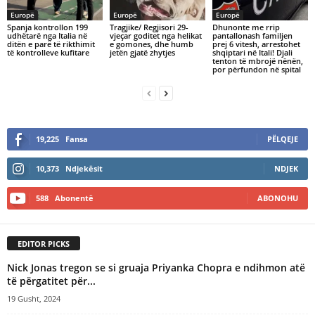
Europë
Europë
Europë
Spanja kontrollon 199
Tragjike/ Regjisori 29-
Dhunonte me rrip
udhëtarë nga Italia në
vjeçar goditet nga helikat
pantallonash familjen
ditën e parë të rikthimit
e gomones, dhe humb
prej 6 vitesh, arrestohet
të kontrolleve kufitare
jetën gjatë zhytjes
shqiptari në Itali! Djali
tenton të mbrojë nënën,
por përfundon në spital
19,225
Fansa
PËLQEJE
10,373
Ndjekësit
NDJEK
588
Abonentë
ABONOHU
EDITOR PICKS
Nick Jonas tregon se si gruaja Priyanka Chopra e ndihmon atë
të përgatitet për...
19 Gusht, 2024