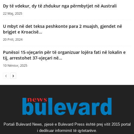
Dy të vdekur, dy të zhdukur nga përmbytjet në Australi
22 Maj, 2025
U mbyt në det teksa peshkonte para 2 muajsh, gjendet në
brigjet e Kroacisë...
20 Prill, 2024
Punësoi 15-vjeçarin për të organizuar lojëra fati në lokalin e
tij, arrestohet 37-vjeçari në...
10 Nëntor, 2025
Portali Bulevard News, pjesë e Bulevard Press është prej vitit 2015 portal
i dedikuar informimit të qytetarëve.