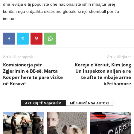
dhe lëvizja e tij populiste dhe nacionaliste ishin mbajtur prej
kohësh nga e djathta ekstreme globale si një shembull për t’u
imituar.
Artikulli paraprak
Artikulli tjetër
Komisionerja për
Koreja e Veriut, Kim Jong
Zgjerimin e BE-së, Marta
Un inspekton anijen e re
Kos për herë të parë vizitë
të aftë të mbajë armë
në Kosovë
bërthamore
ARTIKUJ TË NGJASHËM
MË SHUMË NGA AUTORI