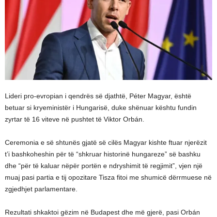
Lideri pro-evropian i qendrës së djathtë, Péter Magyar, është
betuar si kryeministër i Hungarisë, duke shënuar kështu fundin
zyrtar të 16 viteve në pushtet të Viktor Orbán.
Ceremonia e së shtunës gjatë së cilës Magyar kishte ftuar njerëzit
t’i bashkoheshin për të “shkruar historinë hungareze” së bashku
dhe “për të kaluar nëpër portën e ndryshimit të regjimit”, vjen një
muaj pasi partia e tij opozitare Tisza fitoi me shumicë dërrmuese në
zgjedhjet parlamentare.
Rezultati shkaktoi gëzim në Budapest dhe më gjerë, pasi Orbán