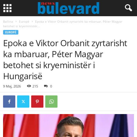
Ballina
Europë
Epoka e Viktor Orbanit zyrtarisht ka mbaruar, Péter Magyar
betohet si kryeministër...
EUROPË
Epoka e Viktor Orbanit zyrtarisht
ka mbaruar, Péter Magyar
betohet si kryeministër i
Hungarisë
9 Maj, 2026
215
0