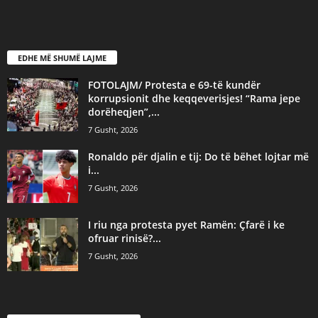
EDHE MË SHUMË LAJME
FOTOLAJM/ Protesta e 69-të kundër
korrupsionit dhe keqqeverisjes! “Rama jepe
dorëheqjen”,...
7 Gusht, 2026
Ronaldo për djalin e tij: Do të bëhet lojtar më
i...
7 Gusht, 2026
I riu nga protesta pyet Ramën: Çfarë i ke
ofruar rinisë?...
7 Gusht, 2026