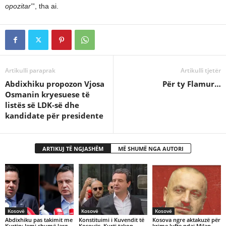
opozitar
’”, tha ai.
Artikulli paraprak
Artikulli tjetër
Abdixhiku propozon Vjosa
Për ty Flamur…
Osmanin kryesuese të
listës së LDK-së dhe
kandidate për presidente
ARTIKUJ TË NGJASHËM
MË SHUMË NGA AUTORI
Kosovë
Kosovë
Kosovë
Abdixhiku pas takimit me
Konstituimi i Kuvendit të
Kosova ngre aktakuzë për
Kurtin: Jemi shumë larg
Kosovës, Kurti takon
krime lufte ndaj Milan