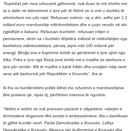
“Kuptohet për mua refuzojnë gjithmonë, nuk duan të më shohin me
sy e dalin në televizionet e tyre për të thënë se si unë u dashka të
eliminohem me çdo mjet. Refuzuan votimin, siç e dini, edhe për 1.1
miliard euro marrëveshje ndërkombëtare dhe e çuan vendin në ato
zgjedhjet e kaluara. Refuzuan buxhetin, refuzuan rritjen e
pensioneve, desh na i humbën dhjetëra milionë të mbështetjes nga
bashkësia ndërkombëtare, përveç atyre mbi 100 milionë për
energji. Bindja ime e fuqishme është se qëndrimet e tyre vijnë nga
frika. Frika e tyre nga fitorja jonë është më e madhe se dashuria e
tyre për vendin. Më të madhe e kanë frikën dhe urrejtjen ndaj nesh
sesa atë dashurinë për Republikën e Kosovë
s”, tha ai.
Ai tha se kundërshtimi politik lidhet me refuzimin e marrëveshjeve
dhe posteve që, sipas tij, përfshinin interesa të ngushta.
“Vetëm e vetëm se nuk pranuam pazaret e oligarkëve, ndarjen e
terminaleve doganore dhe postet e ambasadorëve. Ata u bashkuan
të gjithë kundër nesh: Partia Demokratike e Kosovës, Lidhja
Demokratike e Kosovës, Aleanca për Ardhmërinë e Kosovës dhe