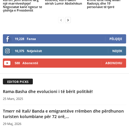
një marrëveshjeje!
sërish Lumir Abdixhikun
Radoiçiç dhe 19
Negociatat kanë ngecur te
personave të tjerë
çështja e Presidentit
19,228
Fansa
PËLQEJE
10,375
Ndjekësit
NDJEK
588
Abonentë
ABONOHU
EDITOR PICKS
Rama-Basha dhe evolucioni i të bërit politikë!
25 Mars, 2025
Tmerr në Itali/ Banda e emigrantëve rrëmben dhe përdhunon
turisten kolumbiane për 72 orë,...
29 Maj, 2026