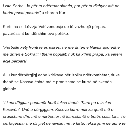
Lista Serbe. Jo për ta ndërtuar shtetin, por për ta rikthyer atë në
burim privat pasurie”,
u shpreh Kurti.
Kurti tha se Lëvizja Vetëvendosje do të vazhdojë përpara
pavarësisht kundërshtimeve politike.
“Përballë këtij fronti të errësirës, ne me dritën e Naimit apo edhe
me dritën e Sokratit i themi popullit: nuk ka kthim prapa, ka vetëm
ecje përpar
a”.
Ai u kundërpërgjigj edhe kritikave për izolim ndërkombëtar, duke
thënë se Kosova është më e pranishme se kurrë në skenën
globale.
“
I keni dëgjuar panumër herë teksa thonë: ‘Kurti po e izolon
Kosovën’. Unë u përgjigjem: Kosova kurrë nuk ka qenë më e
pranishme dhe më e mirëpritur në kancelaritë e botës sesa tani. Të
përfaqësuar me dinjitet në nivelin më të lartë, teksa jemi në udhë të