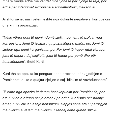
mbarë madje edhe me vendet mosnjohëse për njohje të reja, por
edhe për integrimet evropiane e euroatlantike
”, thekson ai.
Ai shtoi se izolimi i vetëm është nga dukuritë negative si korrupsioni
dhe krimi i organizuar.
“N
ëse vërtet doni të gjeni ndonjë izolim, po, jemi të izoluar nga
korrupsioni. Jemi të izoluar nga pazarllëqet e natës, po. Jemi të
izoluar nga krimi i organizuar, po. Por jemi të hapur ndaj vlerave,
jemi të hapur ndaj dinjitetit, jemi të hapur për punë dhe për
bashkëpuni
m”, thotë Kurti.
Kurti tha se opozita ka penguar edhe proceset për zgjedhjen e
Presidentit, duke e quajtur sjelljen e saj “bllokim të vazhdueshëm”.
“E
edhe nga opozita kërkuam bashkëpunim për Presidentin, por
ata nuk na e ofruan asnjë emër. Apo edhe kur flisnin për ndonjë
emër, nuk i ofruan asnjë nënshkrim. Hapjes sonë ata iu përgjigjën
me bllokim e vetëm me bllokim. Prandaj edhe quhen ‘blloku