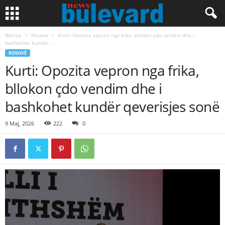
Ballina
Kosovë
Kurti: Opozita vepron nga frika, bllokon çdo vendim dhe i
bashkohet kundër...
KOSOVË
Kurti: Opozita vepron nga frika,
bllokon çdo vendim dhe i
bashkohet kundër qeverisjes sonë
9 Maj, 2026
222
0