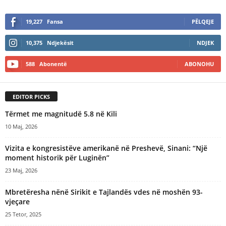
19,227
Fansa
PËLQEJE
10,375
Ndjekësit
NDJEK
588
Abonentë
ABONOHU
EDITOR PICKS
Tërmet me magnitudë 5.8 në Kili
10 Maj, 2026
Vizita e kongresistëve amerikanë në Preshevë, Sinani: “Një
moment historik për Luginën”
23 Maj, 2026
Mbretëresha nënë Sirikit e Tajlandës vdes në moshën 93-
vjeçare
25 Tetor, 2025