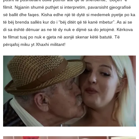
filmit. Ngjanin shumë puthjet si interpretim, pavarsisht gjeografisë
së ballit dhe faqes. Kisha edhe një të dytë si medemek pyetje po ka
të bëj brenda sallës kur do i “bëj ditët që të kanë mbetur”. As ai se
di sa është dënuar as ne të dy nuk e dijmë sa do jetojmë. Kërkova
te filmat tuaj po nuk e gjeta në asnjë skenar këtë batutë. Të
përqafoj miku yt Xhaxhi militant!