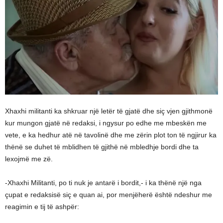
Xhaxhi militanti ka shkruar një letër të gjatë dhe siç vjen gjithmonë
kur mungon gjatë në redaksi, i ngysur po edhe me mbeskën me
vete, e ka hedhur atë në tavolinë dhe me zërin plot ton të ngjirur ka
thënë se duhet të mblidhen të gjithë në mbledhje bordi dhe ta
lexojmë me zë.
-Xhaxhi Militanti, po ti nuk je antarë i bordit,- i ka thënë një nga
çupat e redaksisë siç e quan ai, por menjëherë është ndeshur me
reagimin e tij të ashpër: