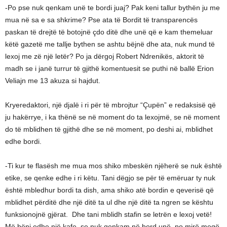
-Po pse nuk qenkam unë te bordi juaj? Pak keni tallur bythën ju me
mua në sa e sa shkrime? Pse ata të Bordit të transparencës
paskan të drejtë të botojnë çdo ditë dhe unë që e kam themeluar
këtë gazetë me tallje bythen se ashtu bëjnë dhe ata, nuk mund të
lexoj me zë një letër? Po ja dërgoj Robert Ndrenikës, aktorit të
madh se i janë turrur të gjithë komentuesit se puthi në ballë Erion
Veliajn me 13 akuza si hajdut.
Kryeredaktori, një djalë i ri për të mbrojtur “Çupën” e redaksisë që
ju hakërrye, i ka thënë se në moment do ta lexojmë, se në moment
do të mblidhen të gjithë dhe se në moment, po deshi ai, mblidhet
edhe bordi.
-Ti kur te flasësh me mua mos shiko mbeskën njëherë se nuk është
etike, se qenke edhe i ri këtu. Tani dëgjo se për të emëruar ty nuk
është mbledhur bordi ta dish, ama shiko atë bordin e qeverisë që
mblidhet përditë dhe një ditë ta ul dhe një ditë ta ngren se kështu
funksionojnë gjërat. Dhe tani mblidh stafin se letrën e lexoj vetë!
Më bëni edhe një kafe, se nuk qenkam në bord unë, po mirë meqë