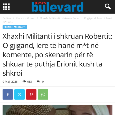
Ballina
Xhaxhi militanti
Xhaxhi Militanti i shkruan Robertit: O gjigand, lere të hanë
m*t në...
XHAXHI MILITANTI
Xhaxhi Militanti i shkruan Robertit:
O gjigand, lere të hanë m*t në
komente, po skenarin për të
shkuar te puthja Erionit kush ta
shkroi
9 Maj, 2026
653
0