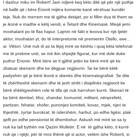
I dashur miku im Robert! Jam ndjerë keq këto ditë që për një puthje
në ballë që i bëre Erionit mijëra komente kanë vërshuar kundër
teje. Nuk do merrem me të gjitha detajet, po si fillim dua të them se
je ikonë e madhe e këtij vendi, e Tetarit dhe Kinemasë. Meqë jemi
moshatarë po të flas hapur. Lajmin në fakt e lexova kur një tjetër
aktor, moshatari yt, do të interpretonte në premierën Otello, eee…
ai Viktori. Unë nuk di as ta lëpij mirë se kështu i quaj këta telefonat
me të prekme unë, se më ikin shpejtë figurat, kur më dole duke
puthur Erionin. Mirë bëre se ti gjithë jetën ke bërë mirë që ke
zbatuar skenarin dhe ke dëgjuar regjisorin. Se ke bërë këtë
padyshim që je bërë ikonë e skenës dhe kinematografisë. Se dite
të zbërtheshë skenarin dhe të jesh strikt i disiplinës regjisorit ke
bërë shkëlqyeshëm role të tilla që nuk harrohen kurrë. Skenari të
ka bërë dembel, tifoz, xhandar, komunist, militant, nënprefekt,
partizan, fshatar, shofer, punonjes komiteti, kovac, mjek, njeri te
thjeshtë, zyrtar burokrat, të ndershëm, harbut, po edhe ligësi, plak
qefli po edhe pensionist të dhembshur. Askush më mirë se sa ty
nuk ka tall bythën me Qazim Mulletin. E në të gjitha këto, ti kurrë
nuk qe i njëjti, për të mos thënë që si actor, vetëm ishe Roberti, si