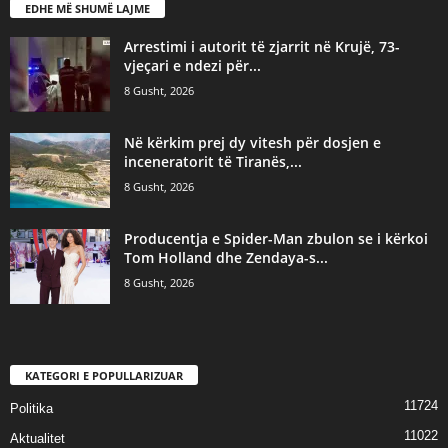
EDHE MË SHUMË LAJME
Arrestimi i autorit të zjarrit në Krujë, 73-
vjeçari e ndezi për...
8 Gusht, 2026
Në kërkim prej dy vitesh për dosjen e
inceneratorit të Tiranës,...
8 Gusht, 2026
Producentja e Spider-Man zbulon se i kërkoi
Tom Holland dhe Zendaya-s...
8 Gusht, 2026
KATEGORI E POPULLARIZUAR
11724
Politika
11022
Aktualitet