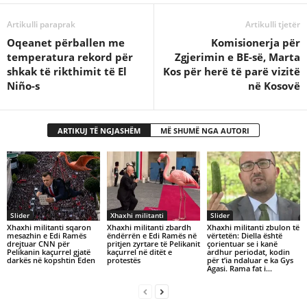
Artikulli paraprak
Artikulli tjetër
Oqeanet përballen me
Komisionerja për
temperatura rekord për
Zgjerimin e BE-së, Marta
shkak të rikthimit të El
Kos për herë të parë vizitë
Niño-s
në Kosovë
ARTIKUJ TË NGJASHËM
MË SHUMË NGA AUTORI
Slider
Xhaxhi militanti
Slider
Xhaxhi militanti sqaron
Xhaxhi militanti zbardh
Xhaxhi militanti zbulon të
mesazhin e Edi Ramës
ëndërrën e Edi Ramës në
vërtetën: Diella është
drejtuar CNN për
pritjen zyrtare të Pelikanit
çorientuar se i kanë
Pelikanin kaçurrel gjatë
kaçurrel në ditët e
ardhur periodat, kodin
darkës në kopshtin Eden
protestës
për t’ia ndaluar e ka Gys
Agasi. Rama fat i...