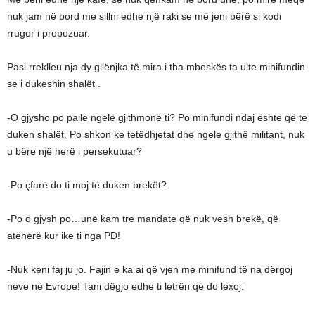
nuk jam në bord me sillni edhe një raki se më jeni bërë si kodi
rrugor i propozuar.
Pasi rreklleu nja dy gllënjka të mira i tha mbeskës ta ulte minifundin
se i dukeshin shalët .
-O gjysho po pallë ngele gjithmonë ti? Po minifundi ndaj është që te
duken shalët. Po shkon ke tetëdhjetat dhe ngele gjithë militant, nuk
u bëre një herë i persekutuar?
-Po çfarë do ti moj të duken brekët?
-Po o gjysh po…unë kam tre mandate që nuk vesh brekë, që
atëherë kur ike ti nga PD!
-Nuk keni faj ju jo. Fajin e ka ai që vjen me minifund të na dërgoj
neve në Evrope! Tani dëgjo edhe ti letrën që do lexoj: