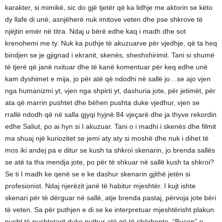
karakter, si mimikë, sic do gjë tjetër që ka lidhje me aktorin se këto
dy llafe di unë, asnjëherë nuk imitove veten dhe pse shkrove të
njëjtin emër në titra. Ndaj u bërë edhe kaq i madh dhe sot
krenohemi me ty. Nuk ka puthje të akuzuarve për vjedhje, që ta heq
bindjen se je gjignad i ekranit, skenës, sheshxhirimit. Tani si shumë
të tjerë që janë nxituar dhe të kanë komentuar për keq edhe unë
kam dyshimet e mija, jo për atë që ndodhi në sallë jo…se ajo vjen
nga humanizmi yt, vjen nga shpirti yt, dashuria jote, për jetimët, për
ata që marrin pushtet dhe bëhen pushta duke vjedhur, vjen se
rrallë ndodh që në salla gjyqi hyjnë 84 vjeçarë dhe ja thyve rekordin
edhe Saliut, po ai hyn si I akuzuar. Tani o i madhi i skenës dhe filmit
ma shuaj një kuriozitet se jemi aty aty si moshë dhe nuk i dihet të
mos iki andej pa e ditur se kush ta shkroi skenarin, jo brenda sallës
se atë ta tha mendja jote, po për të shkuar në sallë kush ta shkroi?
Se ti I madh ke qenë se e ke dashur skenarin gjithë jetën si
profesionist. Ndaj njerëzit janë të habitur mjeshtër. I kujt ishte
skenari për të dërguar në sallë, atje brenda pastaj, përvoja jote bëri
të veten. Sa për puthjen e di se ke interpretuar mjeshtërisht plakun
pusht të pushtetarit duke puthur atë që të shërbente, “Buçen” e