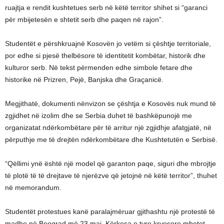
ruajtja e rendit kushtetues serb në këtë territor shihet si “garanci
për mbijetesën e shtetit serb dhe paqen në rajon”.
Studentët e përshkruajnë Kosovën jo vetëm si çështje territoriale,
por edhe si pjesë thelbësore të identitetit kombëtar, historik dhe
kulturor serb. Në tekst përmenden edhe simbole fetare dhe
historike në Prizren, Pejë, Banjska dhe Graçanicë.
Megjithatë, dokumenti nënvizon se çështja e Kosovës nuk mund të
zgjidhet në izolim dhe se Serbia duhet të bashkëpunojë me
organizatat ndërkombëtare për të arritur një zgjidhje afatgjatë, në
përputhje me të drejtën ndërkombëtare dhe Kushtetutën e Serbisë.
“Qëllimi ynë është një model që garanton paqe, siguri dhe mbrojtje
të plotë të të drejtave të njerëzve që jetojnë në këtë territor”, thuhet
në memorandum.
Studentët protestues kanë paralajmëruar gjithashtu një protestë të
madhe në Beograd më 23 maj. Kërkesa e tyre kryesore mbetet