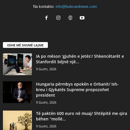
Na kontakto:
info@bulevardnews.com
EDHE MË SHUMË LAJME
IA po mëson ‘gjuhën e jetës’/ Shkencëtarët e
Stanfordit bëjnë një...
9 Gusht, 2026
Hungaria përmbys epokën e Orbanit/ Ish-
kreu i Gjykatës Supreme propozohet
president
9 Gusht, 2026
Të paktën 600 euro në muaj/ Shtëpitë me qira
bëhen “mollë...
9 Gusht, 2026