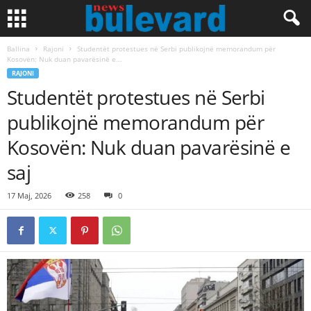
Ballina
Rajoni
Studentët protestues në Serbi publikojnë memorandum për
Kosovën: Nuk duan pavarësinë e...
RAJONI
Studentët protestues në Serbi
publikojnë memorandum për
Kosovën: Nuk duan pavarësinë e
saj
17 Maj, 2026
258
0