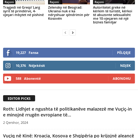
Rajoni
Rajoni
Rajoni
Tragjedi në Greqi/ Larg
Zelensky në Beograd:
Autoritetet greke në
syrit të prindërve, 4-
Ukraina nuk e ka
kërkim të turistit, kërkoi
vjeçari mbytet në pishinë
ndryshuar qëndrimin për
të abuzonte seksualisht
Kosovën
me 10-vjeçaren në një
biznes familjar
19,227
Fansa
PËLQEJE
10,376
Ndjekësit
NDJEK
588
Abonentë
ABONOHU
EDITOR PICKS
Roth: Lidhjet e ngushta të politikanëve malazezë me Vuçiç-in
e minojnë rrugën evropiane të...
2 Qershor, 2024
​Vuçiq në Kinë: Kroacia, Kosova e Shqipëria po krijojnë aleancë