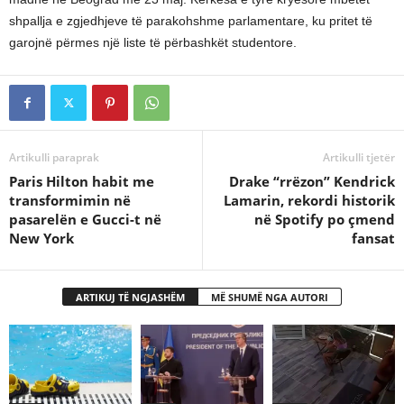
shpallja e zgjedhjeve të parakohshme parlamentare, ku pritet të
garojnë përmes një liste të përbashkët studentore.
Artikulli paraprak
Artikulli tjetër
Paris Hilton habit me
Drake “rrëzon” Kendrick
transformimin në
Lamarin, rekordi historik
pasarelën e Gucci-t në
në Spotify po çmend
New York
fansat
ARTIKUJ TË NGJASHËM
MË SHUMË NGA AUTORI