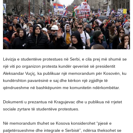
Lëvizja e studentëve protestues në Serbi, e cila prej më shumë se
një viti po organizon protesta kundër qeverisë së presidentit
Aleksandar Vuçiç, ka publikuar një memorandum për Kosovën, ku
kundërshton pavarësinë e saj dhe kërkon një zgjidhje të
qëndrueshme në bashkëpunim me komunitetin ndërkombëtar.
Dokumenti u prezantua në Kragujevac dhe u publikua në rrjetet
sociale zyrtare të studentëve protestues.
Në memorandum thuhet se Kosova konsiderohet “pjesë e
patjetërsueshme dhe integrale e Serbisë”, ndërsa theksohet se