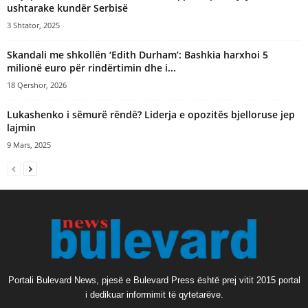
ushtarake kundër Serbisë
3 Shtator, 2025
Skandali me shkollën ‘Edith Durham’: Bashkia harxhoi 5
milionë euro për rindërtimin dhe i...
18 Qershor, 2026
Lukashenko i sëmurë rëndë? Liderja e opozitës bjelloruse jep
lajmin
9 Mars, 2025
Portali Bulevard News, pjesë e Bulevard Press është prej vitit 2015 portal
i dedikuar informimit të qytetarëve.