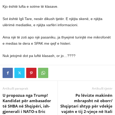
Kjo është lufta e sotme të klasave.
Sot është Igli Tare, nesër dikush tjetër. E njëjta skenë, e njëjta
ulërimë mediatike, e njëjta varfëri informacioni.
Ama një të zoti apo një pasaniku, ja thyejmë turinjtë me mikrofonët
e medias te dera e SPAK me qejf e histeri.
Nuk jetojmë dot pa luftë klasash, or jo…????
Artikulli paraprak
Artikulli tjetër
U propozua nga Trump!
Po lëvizte makinën
Kandidat për ambasador
mbrapsht në oborr/
të SHBA në Shqipëri, ish-
Shqiptari shtyp për vdekje
gjenerali i NATO-s Eric
vajzën e tij 2-vjeçe në Itali