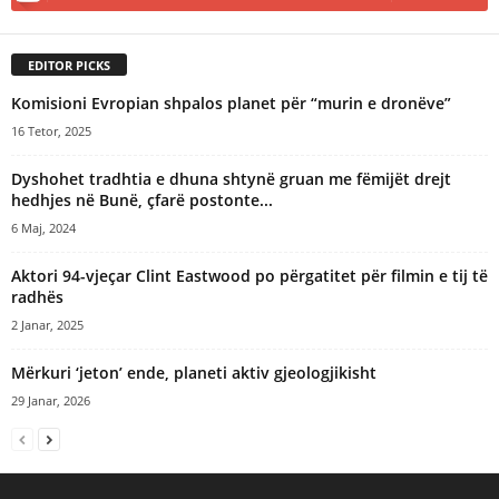
EDITOR PICKS
Komisioni Evropian shpalos planet për “murin e dronëve”
16 Tetor, 2025
Dyshohet tradhtia e dhuna shtynë gruan me fëmijët drejt
hedhjes në Bunë, çfarë postonte...
6 Maj, 2024
Aktori 94-vjeçar Clint Eastwood po përgatitet për filmin e tij të
radhës
2 Janar, 2025
Mërkuri ‘jeton’ ende, planeti aktiv gjeologjikisht
29 Janar, 2026