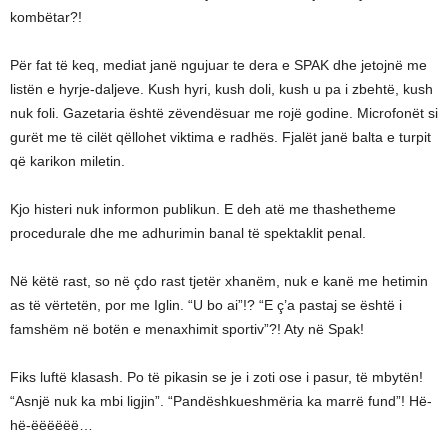
kombëtar?!
Për fat të keq, mediat janë ngujuar te dera e SPAK dhe jetojnë me
listën e hyrje-daljeve. Kush hyri, kush doli, kush u pa i zbehtë, kush
nuk foli. Gazetaria është zëvendësuar me rojë godine. Microfonët si
gurët me të cilët qëllohet viktima e radhës. Fjalët janë balta e turpit
që karikon miletin.
Kjo histeri nuk informon publikun. E deh atë me thashetheme
procedurale dhe me adhurimin banal të spektaklit penal.
Në këtë rast, so në çdo rast tjetër xhanëm, nuk e kanë me hetimin
as të vërtetën, por me Iglin. “U bo ai”!? “E ç’a pastaj se është i
famshëm në botën e menaxhimit sportiv”?! Aty në Spak!
Fiks luftë klasash. Po të pikasin se je i zoti ose i pasur, të mbytën!
“Asnjë nuk ka mbi ligjin”. “Pandëshkueshmëria ka marrë fund”! Hë-
hë-ëëëëëë…