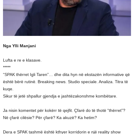
Nga Ylli Manjani
Lufta e re e klasave.
*****
“SPAK thërret Igli Taren”… dhe dita hyn në ekstazën informative që
është bërë rutinë. Breaking news. Studio speciale. Analiza. Titra të
kuqe.
Sikur të jetë shpallur gjendja e jashtëzakonshme kombëtare.
Ja nisin komentet për kokërr të qejfit. Çfarë do të thotë “thërret”?
Në çfarë cilësie? Për çfarë? Ka akuzë? Ka hetim?
Dera e SPAK tashmë është kthyer korridorin e një reality show