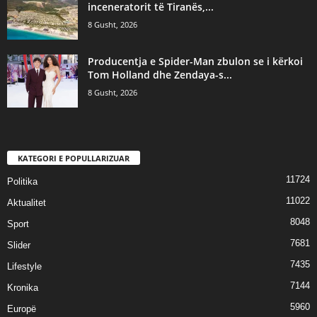
inceneratorit të Tiranës,...
8 Gusht, 2026
Producentja e Spider-Man zbulon se i kërkoi
Tom Holland dhe Zendaya-s...
8 Gusht, 2026
KATEGORI E POPULLARIZUAR
11724
Politika
11022
Aktualitet
8048
Sport
7681
Slider
7435
Lifestyle
7144
Kronika
5960
Europë