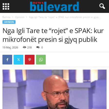
Ballina
Opinion
Nga Igli Tare te “rojet” e SPAK: kur mikrofonët presin si gjyq...
OPINION
Nga Igli Tare te “rojet” e SPAK: kur
mikrofonët presin si gjyq publik
19 Maj, 2026
218
0