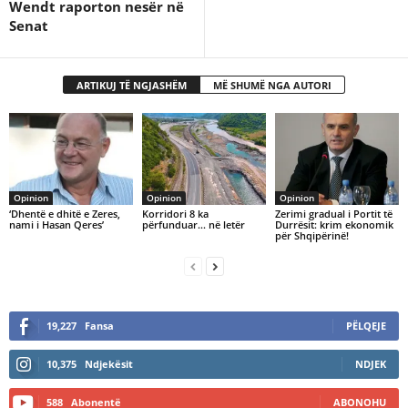
Wendt raporton nesër në
Senat
ARTIKUJ TË NGJASHËM
MË SHUMË NGA AUTORI
Opinion
Opinion
Opinion
‘Dhentë e dhitë e Zeres,
Korridori 8 ka
Zerimi gradual i Portit të
nami i Hasan Qeres’
përfunduar… në letër
Durrësit: krim ekonomik
për Shqipërinë!
19,227
Fansa
PËLQEJE
10,375
Ndjekësit
NDJEK
588
Abonentë
ABONOHU