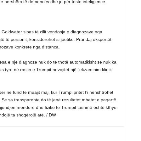
 e hershëm të demencës dhe jo për teste inteligjence.
lli Goldwater sipas të cilit vendosja e diagnozave nga
të të personit, konsiderohet si joetike. Prandaj ekspertët
nozave konkrete nga distanca.
esa e një diagnoze nuk do të thotë automatikisht se nuk ka
s tyre në rastin e Trumpit nevojitet një “ekzaminim klinik
ër në fund të muajit maj, kur Trumpi pritet t’i nënshtrohet
d. Se sa transparente do të jenë rezultatet mbetet e paqartë.
gjendjen mendore dhe fizike të Trumpit tashmë është kthyer
zhdojë ta shoqërojë atë. / DW