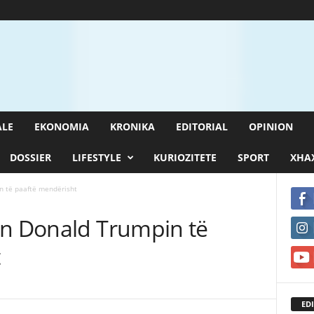
ALE
EKONOMIA
KRONIKA
EDITORIAL
OPINION
DOSSIER
LIFESTYLE
KURIOZITETE
SPORT
XHAX
n të paaftë mendërisht
ën Donald Trumpin të
t
EDI