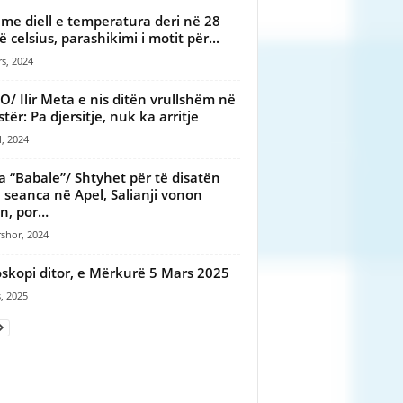
 me diell e temperatura deri në 28
ë celsius, parashikimi i motit për...
s, 2024
O/ Ilir Meta e nis ditën vrullshëm në
tër: Pa djersitje, nuk ka arritje
l, 2024
a “Babale”/ Shtyhet për të disatën
 seanca në Apel, Salianji vonon
in, por…
shor, 2024
skopi ditor, e Mërkurë 5 Mars 2025
, 2025