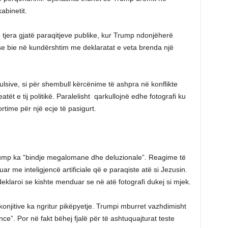
abinetit.
tjera gjatë paraqitjeve publike, kur Trump ndonjëherë
se bie në kundërshtim me deklaratat e veta brenda një
ulsive, si për shembull kërcënime të ashpra në konflikte
ët e tij politikë. Paralelisht qarkullojnë edhe fotografi ku
ortime për një ecje të pasigurt.
ump ka “bindje megalomane dhe deluzionale”. Reagime të
juar me inteligjencë artificiale që e paraqiste atë si Jezusin.
eklaroi se kishte menduar se në atë fotografi dukej si mjek.
onjitive ka ngritur pikëpyetje. Trumpi mburret vazhdimisht
ence”. Por në fakt bëhej fjalë për të ashtuquajturat teste