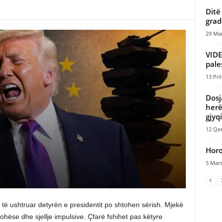
Ditë
grad
29 Mar
VIDE
pales
13 Pril
Dosj
herë
gjyq
12 Qer
Horo
5 Mars
të ushtruar detyrën e presidentit po shtohen sërish. Mjekë
ohëse dhe sjellje impulsive. Çfarë fshihet pas këtyre