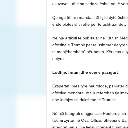
akuzave – dhe sa serioze është në të vërt
Që nga fillimi i mandatit të tij të dytë ës
ende plotësisht i aftë për të ushtruar dety
Në një artikull të publikuar në “British 
aftësinë e Trumpit për të ushtruar detyrën 
të menjëhershëm” për botën. Kërkesa e ty
detyra.
Lodhje, hutim dhe ecje e pasigurt
Ekspertët, mes tyre neurologë, psikiatër 
aftësive mendore. Ata u referohen fjalimev
dhe lodhjes së dukshme të Trumpit.
Në një fotografi e agjencisë Reuters p.sh
takimi zyrtar në Oval Office. Shtëpia e Bard
interpretuan si një tjetër moment humbjej