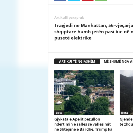
Artikulli paraprak
Tragjedi në Manhattan, 56-vjeçarj
shqiptare humb jetën pasi bie në n
pusetë elektrike
ARTIKUJ TË NGJASHËM
MË SHUMË NGA A
Bota
Bota
Gjykata e Apelit pezullon
Gjenden
ndërtimin e sallës së vallëzimit
të zhd
në Shtëpinë e Bardhë, Trump ka