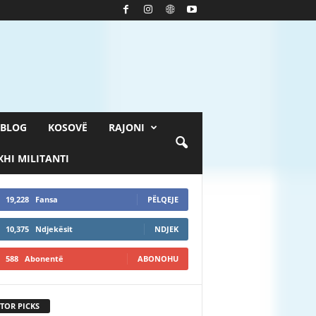
BLOG
KOSOVË
RAJONI
HI MILITANTI
19,228
Fansa
PËLQEJE
10,375
Ndjekësit
NDJEK
588
Abonentë
ABONOHU
TOR PICKS