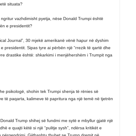
etë situata?
htë ngritur vazhdimisht pyetja, nëse Donald Trumpi është
rën e presidentit?
Medical Journal”, 30 mjekë amerikanë vënë hapur në dyshim
e presidentit. Sipas tyre ai përbën një “rrezik të qartë dhe
re drastike është: shkarkimi i menjëhershëm i Trumpit nga
dhe psikologë, shohin tek Trumpi shenja të rënies së
e të paqarta, kalimeve të papritura nga një temë në tjetrën
. Donald Trump shihej së fundmi me sytë e mbyllur gjatë një
hë e quajti këtë si një “pulitje sysh”, ndërsa kritikët e
e përqendrimi. Gjithashtu thuhet se Trump dremit në