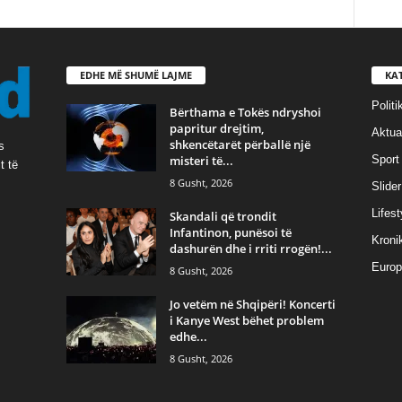
EDHE MË SHUMË LAJME
KA
Politi
Bërthama e Tokës ndryshoi
papritur drejtim,
Aktual
shkencëtarët përballë një
s
misteri të...
Sport
t të
8 Gusht, 2026
Slider
Lifest
Skandali që trondit
Infantinon, punësoi të
Kroni
dashurën dhe i rriti rrogën!...
Europ
8 Gusht, 2026
Jo vetëm në Shqipëri! Koncerti
i Kanye West bëhet problem
edhe...
8 Gusht, 2026