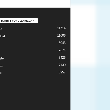
TEGORI E POPULLARIZUAR
11714
ka
11006
itet
8043
7674
7426
yle
7130
ka
5957
ë