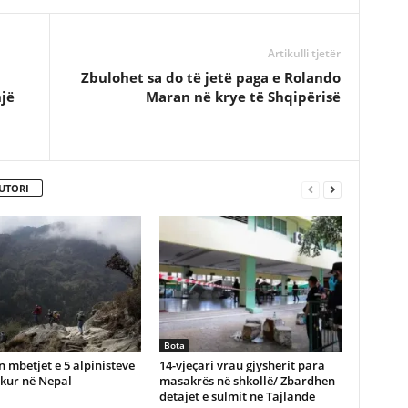
Artikulli tjetër
a
Zbulohet sa do të jetë paga e Rolando
jë
Maran në krye të Shqipërisë
UTORI
Bota
 mbetjet e 5 alpinistëve
14-vjeçari vrau gjyshërit para
ukur në Nepal
masakrës në shkollë/ Zbardhen
detajet e sulmit në Tajlandë