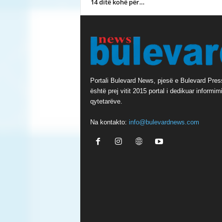
14 ditë kohë për…
Portali Bulevard News, pjesë e Bulevard Pres
është prej vitit 2015 portal i dedikuar informimi
qytetarëve.
Na kontakto:
info@bulevardnews.com