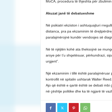
MoCA, procedura të thjeshta për zbulimin
Akuzat janë të debatueshme
Në psikiatri ekziston i ashtuquajturi rregu
distanca, pra pa ekzaminim të drejtpërdrej
paralajmërojnë kundër vendosjes së diag
Në të njëjtën kohë ata theksojnë se mung
arsye për t’u shqetësuar, përkundrazi, sipa
urgjent”.
Një ekzaminim i tillë është paralajmëruar p
kontrollit në spitalin ushtarak Walter Ree
Ajo që është e qartë është se debati mbi 
në çështje politike dhe ka të ngjarë të va