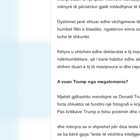
mënyrë të përsëritur gjatë mbledhjeve të k
Dyshimet janë shtuar edhe vëzhgimeve të 
humbet fillin e bisedës, ngatërron emra o
kohe të shkurtër.
Këtyre u shtohen edhe deklaratat e tij imp
ndërkombëtare, që i kanë habitur edhe aleat
shihen duart e tij të mavijosura si dhe rap
A vuan Trump nga megalomania?
Mjekët gjithashtu mendojnë se Donald Tr
forta shkaktoi së fundmi një fotografi e kri
Pas kritikave Trump e fshiu postimin dhe d
dhe mënyra se si shprehet për disa teste k
se ka bërë gjoja “teste të vështira inteligj