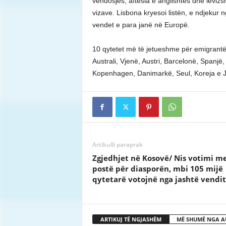
vendosjes, aftësia e anglishtes dhe lëvizs
vizave. Lisbona kryesoi listën, e ndjekur
vendet e para janë në Europë.
10 qytetet më të jetueshme për emigrantë
Australi, Vjenë, Austri, Barcelonë, Spanjë
Kopenhagen, Danimarkë, Seul, Koreja e 
Artikulli paraprak
Zgjedhjet në Kosovë/ Nis votimi m
postë për diasporën, mbi 105 mijë
qytetarë votojnë nga jashtë vendit
ARTIKUJ TË NGJASHËM
MË SHUMË NGA A