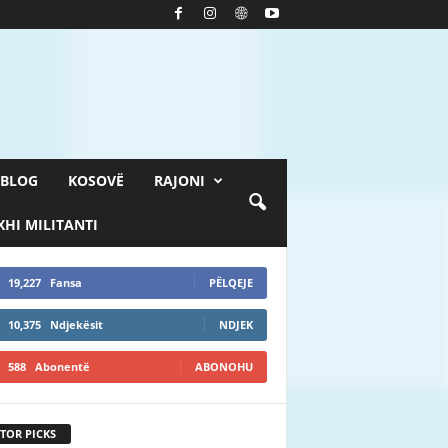
BLOG
KOSOVË
RAJONI
HI MILITANTI
19,227
Fansa
PËLQEJE
10,375
Ndjekësit
NDJEK
588
Abonentë
ABONOHU
TOR PICKS