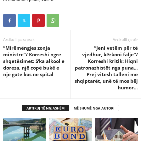
Artikulli paraprak
Artikulli tjetër
“Mirëmëngjes zonja
“Jeni vetëm për të
ministre”/ Korreshi ngre
vjedhur, kërkoni falje”/
shqetësimet: S’ka alkool e
Korreshi kritik: Hiqni
doreza, një copë bukë e
patronazhistët nga puna…
një gotë kos në spital
Prej vitesh talleni me
shqiptarët, unë të mos bëj
humor…
ARTIKUJ TË NGJASHËM
MË SHUMË NGA AUTORI