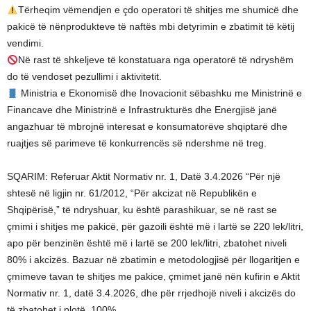
Tërheqim vëmendjen e çdo operatori të shitjes me shumicë dhe
pakicë të nënprodukteve të naftës mbi detyrimin e zbatimit të këtij
vendimi.
Në rast të shkeljeve të konstatuara nga operatorë të ndryshëm
do të vendoset pezullimi i aktivitetit.
Ministria e Ekonomisë dhe Inovacionit sëbashku me Ministrinë e
Financave dhe Ministrinë e Infrastrukturës dhe Energjisë janë
angazhuar të mbrojnë interesat e konsumatorëve shqiptarë dhe
ruajtjes së parimeve të konkurrencës së ndershme në treg.
SQARIM: Referuar Aktit Normativ nr. 1, Datë 3.4.2026 “Për një
shtesë në ligjin nr. 61/2012, “Për akcizat në Republikën e
Shqipërisë,” të ndryshuar, ku është parashikuar, se në rast se
çmimi i shitjes me pakicë, për gazoili është më i lartë se 220 lek/litri,
apo për benzinën është më i lartë se 200 lek/litri, zbatohet niveli
80% i akcizës. Bazuar në zbatimin e metodologjisë për llogaritjen e
çmimeve tavan te shitjes me pakice, çmimet janë nën kufirin e Aktit
Normativ nr. 1, datë 3.4.2026, dhe për rrjedhojë niveli i akcizës do
të zbatohet i plotë, 100%.