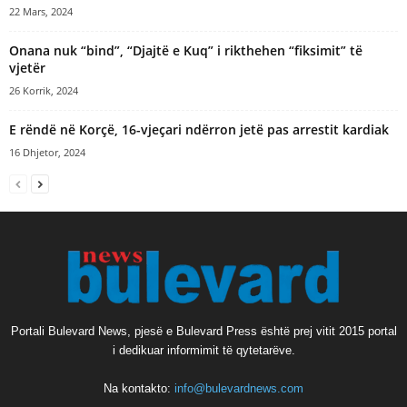
22 Mars, 2024
Onana nuk “bind”, “Djajtë e Kuq” i rikthehen “fiksimit” të
vjetër
26 Korrik, 2024
E rëndë në Korçë, 16-vjeçari ndërron jetë pas arrestit kardiak
16 Dhjetor, 2024
Portali Bulevard News, pjesë e Bulevard Press është prej vitit 2015 portal
i dedikuar informimit të qytetarëve.
Na kontakto:
info@bulevardnews.com