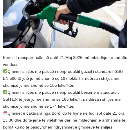
Bordi i Transparencës në datë 21 Maj 2026, në mbledhjen e radhës
vendosi:
Çmimi i shitjes me pakicë i nënproduktit gazoil i standardit SSH
EN 590 të jetë jo më shumë se 197 lekë/litri, ndërsa i shitjes me
shumicë jo më shumë se 185 lekë/litër.
Çmimi i shitjes me pakicë i nënproduktit benzinë e standardit
SSH EN të jetë jo më shumë se 186 lekë/litri, ndërsa i shitjes me
shumicë jo më shumë se 174 lekë/litër.
Çmimet e caktuara nga Bordi do të hynë në fuqi sot datë 21 ora
13.00 dhe do të jenë të vlefshme deri në mbledhjen e ardhshme të
bordit ku do të pasqyrohen ndryshimet e çmimeve të shitjes.