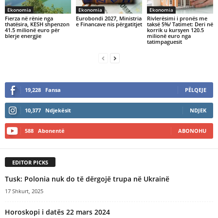
Ekonomia
Ekonomia
Ekonomia
Fierza në rënie nga
Eurobondi 2027, Ministria
Rivlerësimi i pronës me
thatësira, KESH shpenzon
e Financave nis përgatitjet
taksë 5%/ Tatimet: Deri në
41.5 milionë euro për
korrik u kursyen 120.5
blerje energjie
milionë euro nga
tatimpaguesit
19,228
Fansa
PËLQEJE
10,377
Ndjekësit
NDJEK
588
Abonentë
ABONOHU
EDITOR PICKS
Tusk: Polonia nuk do të dërgojë trupa në Ukrainë
17 Shkurt, 2025
Horoskopi i datës 22 mars 2024