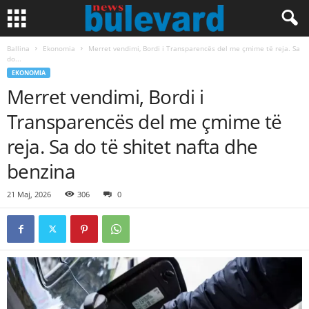
Ballina
Ekonomia
Merret vendimi, Bordi i Transparencës del me çmime të reja. Sa
do...
EKONOMIA
Merret vendimi, Bordi i
Transparencës del me çmime të
reja. Sa do të shitet nafta dhe
benzina
21 Maj, 2026
306
0