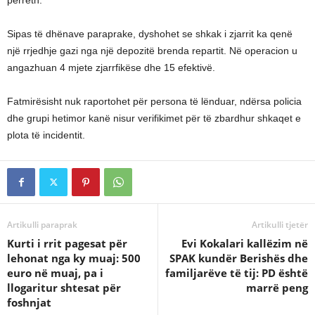
përreth.
Sipas të dhënave paraprake, dyshohet se shkak i zjarrit ka qenë
një rrjedhje gazi nga një depozitë brenda repartit. Në operacion u
angazhuan 4 mjete zjarrfikëse dhe 15 efektivë.
Fatmirësisht nuk raportohet për persona të lënduar, ndërsa policia
dhe grupi hetimor kanë nisur verifikimet për të zbardhur shkaqet e
plota të incidentit.
Artikulli paraprak
Artikulli tjetër
Kurti i rrit pagesat për
Evi Kokalari kallëzim në
lehonat nga ky muaj: 500
SPAK kundër Berishës dhe
euro në muaj, pa i
familjarëve të tij: PD është
llogaritur shtesat për
marrë peng
foshnjat