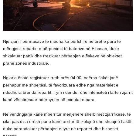
Një zjarr i përmasave të mëdha ka përfshirë në orët e para të
mëngjesit repartin e përpunimit të baterive në Elbasan, duke
shkaktuar panik dhe rrezikuar përhapjen e flakëve në objektet
pranë zonës industriale.
Ngjarja është regjistruar rreth orës 04:00, ndërsa flakët janë
përhapur me shpejtësi, të favorizuara edhe nga materialet e
ndodhura brenda repartit. Tym i dendur dhe intensiteti i lartë i zjarrit
kanë vështirësuar ndërhyrjen në minutat e para.
Në vendngjarje kanë mbërritur menjëherë shërbimet zjarrfikëse, të
cilat pas disa orësh pune kanë arritur të izolojnë dhe shuajnë flakët,
duke parandaluar përhapjen e tyre në repartet dhe bizneset