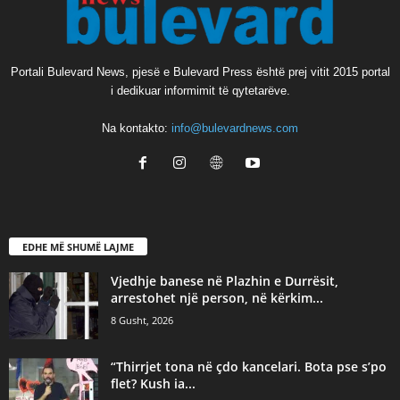
Portali Bulevard News, pjesë e Bulevard Press është prej vitit 2015 portal
i dedikuar informimit të qytetarëve.
Na kontakto:
info@bulevardnews.com
EDHE MË SHUMË LAJME
Vjedhje banese në Plazhin e Durrësit,
arrestohet një person, në kërkim...
8 Gusht, 2026
“Thirrjet tona në çdo kancelari. Bota pse s’po
flet? Kush ia...