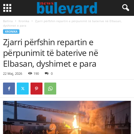
Ballina
Kronika
Zjarri përfshin repartin e përpunimit të baterive në Elbasan,
dyshimet e para
KRONIKA
Zjarri përfshin repartin e
përpunimit të baterive në
Elbasan, dyshimet e para
22 Maj, 2026
190
0