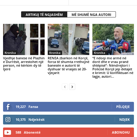
ARTIKUJ TË NGJASHËM
MË SHUMË NGA AUTORI
Kronika
Kronika
Kronika
Vjedhje banese në Plazhin
RENEA zbarkon në Korçë,
“E ndoqi me armë në
e Durrësit, arrestohet një
forca të shumta rrethojnë
dorë dhe e vrau pranë
person, në kërkim dy të
banesën e autorit të
shtëpisë”- Nëndrejtori i
tjerë
dyshuar të vrasjes së 20-
Policisë Korçë jep detajet
vjeçarit
e krimit: U konfliktuan në
lagje, autori...
19,227
Fansa
PËLQEJE
10,375
Ndjekësit
NDJEK
588
Abonentë
ABONOHU