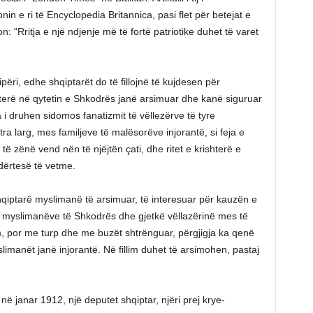
n e ri të Encyclopedia Britannica, pasi flet për betejat e
: “Rritja e një ndjenje më të fortë patriotike duhet të varet
ri, edhe shqiptarët do të fillojnë të kujdesen për
terë në qytetin e Shkodrës janë arsimuar dhe kanë siguruar
a i druhen sidomos fanatizmit të vëllezërve të tyre
a larg, mes familjeve të malësorëve injorantë, si feja e
 zënë vend nën të njëjtën çati, dhe ritet e krishterë e
ërtesë të vetme.
r shqiptarë myslimanë të arsimuar, të interesuar për kauzën e
r myslimanëve të Shkodrës dhe gjetkë vëllazërinë mes të
, por me turp dhe me buzët shtrënguar, përgjigja ka qenë
imanët janë injorantë. Në fillim duhet të arsimohen, pastaj
ë janar 1912, një deputet shqiptar, njëri prej krye-