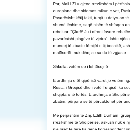
Por, Mali i Zi u gjend rrezikshëm i përfsh
europiane dhe sidomos mikun e vet, Rusinë
Pavarësisht këtij fakti, turqit u detyruan
shumë lëshime, saqë nisën të shfaqen an
rebeluar. “Çfarë! Ju i ofroni favore rebel
pavarësisht plagëve të vjetra”. Ishte njëso
mundej të zbuste fëmijët e tij besnikë, as
malësorët, nuk dihej se sa do të zgjaste.
Shkollat vetëm do i lehtësojnë
E ardhmja e Shqipërisë varet jo vetëm nga v
Rusia, i Greqisë dhe i vetë Turqisë, ku sec
shqiptare të tortës. E ardhmja e Shqipëri
zbatim, përpara se të përcaktohet përfundi
Me përjashtim të Znj. Edith Durham, gruaj
rrezikshme të Shqipërisë, askush nuk e n
një brez të tërë ka qenë korrespondent speci