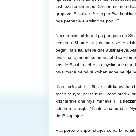
jashtëzakonshëm për Shqipërinë në edicioni
grupeve të izoluar të shqiptarëve konkludon
nga përhapja e arsimit në popull”.
Nëse arsimi përhapet pa pengesa në Shqipë
vetveten. Shumë prej shqiptarëve të krish
begati, falë italianëve dhe austriakëve. At
myslimanë, ndonëse në malet disa kilometr
krishterë ashtu edhe ajo myslimane mund të
myslimanë mund të kryhen edhe në një nd
Disa herë autori i këtij artikulli ka pyetu
racës së tyre, përse nuk u kanë predikua
krishterëve dhe myslimanëve?! Pa hezitim
çdo herë e njëjta: “Është e pamundur. Mysl
do të kuptojnë”.
Pak përpara shpërndarjes së parlamentit, n