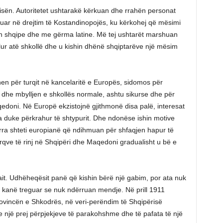
isën. Autoritetet ushtarakë kërkuan dhe rrahën personat
guar në drejtim të Kostandinopojës, ku kërkohej që mësimi
ën shqipe dhe me gërma latine. Më tej ushtarët marshuan
llur atë shkollë dhe u kishin dhënë shqiptarëve një mësim
hen për turqit në kancelaritë e Europës, sidomos për
i dhe mbylljen e shkollës normale, ashtu sikurse dhe për
qedoni. Në Europë ekzistojnë gjithmonë disa palë, interesat
ra duke përkrahur të shtypurit. Dhe ndonëse ishin motive
rra shteti europianë që ndihmuan për shfaqjen hapur të
urqve të rinj në Shqipëri dhe Maqedoni gradualisht u bë e
abait. Udhëheqësit panë që kishin bërë një gabim, por ata nuk
kanë treguar se nuk ndërruan mendje. Në prill 1911
rovincën e Shkodrës, në veri-perëndim të Shqipërisë
hte një prej përpjekjeve të parakohshme dhe të pafata të një