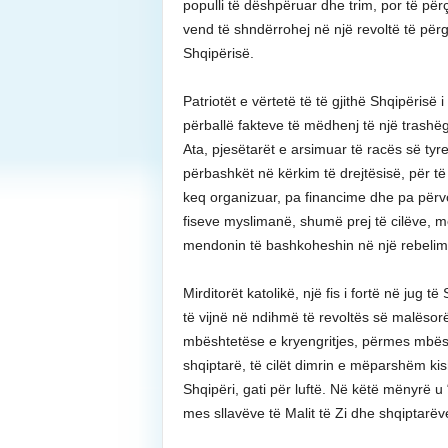
populli të dëshpëruar dhe trim, por të pë
vend të shndërrohej në një revoltë të përg
Shqipërisë.
Patriotët e vërtetë të të gjithë Shqipërisë 
përballë fakteve të mëdhenj të një trashë
Ata, pjesëtarët e arsimuar të racës së tyre,
përbashkët në kërkim të drejtësisë, për të
keq organizuar, pa financime dhe pa përv
fiseve myslimanë, shumë prej të cilëve, 
mendonin të bashkoheshin në një rebelim
Mirditorët katolikë, një fis i fortë në jug 
të vijnë në ndihmë të revoltës së malësorëv
mbështetëse e kryengritjes, përmes mbësht
shqiptarë, të cilët dimrin e mëparshëm kis
Shqipëri, gati për luftë. Në këtë mënyrë u 
mes sllavëve të Malit të Zi dhe shqiptarëv