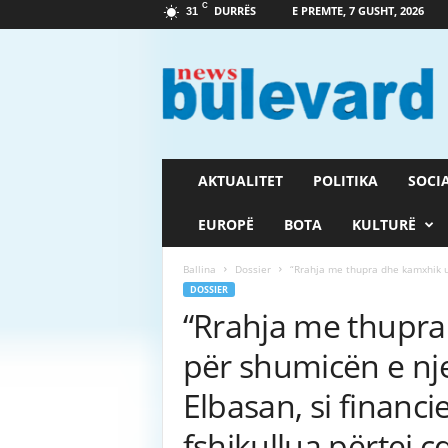
C
DURRËS
E PREMTE, 7 GUSHT, 2026
31
G
a
z
e
t
a
B
AKTUALITET
POLITIKA
SOCI
u
l
EUROPË
BOTA
KULTURË
e
v
Ballina
Dossier
“Rrahja me thupra dhe kamxhik u
a
DOSSIER
r
“Rrahja me thupra
d
për shumicën e nj
Elbasan, si financi
fshikullua përtej ç