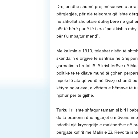
Drejtori dhe shumë prej mësuesve u arrat
përgjegjës, për një telegram që ishte dër
në shkollat shqiptare duhej bërë në gjuh
për të bërë punë të tjera “pasi kishin mby
për t’u mbajtur mend”.
Me kalimin e 1910, telashet nisën të shto
skandalin e orgjive të ushtrisë në Shqipër
çarmatimin brutal të të krishterëve në Ma
politikë të të cilave mund të çohen përpa
hipokritë ata që vunë në lëvizje shumë bu
këtyre ngjarjeve, e vërteta e bëmave të t
njohur për të gjithë.
Turku i ri ishte shfaqur tamam si biri i b
do ta pranonin dhe ngjarjet e mëvonshme 
ndodhi një kryengritje e malësorëve në p
përgjatë kufirit me Malin e Zi. Revolta is