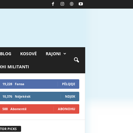
BLOG
KOSOVË
RAJONI
HI MILITANTI
19,228
Fansa
PËLQEJE
10,376
Ndjekësit
NDJEK
588
Abonentë
ABONOHU
TOR PICKS