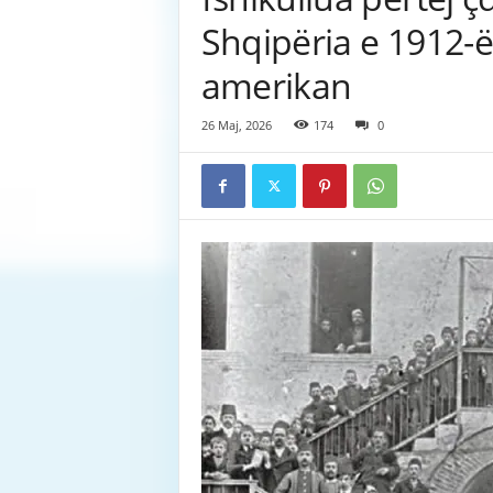
Shqipëria e 1912-ës
amerikan
26 Maj, 2026
174
0