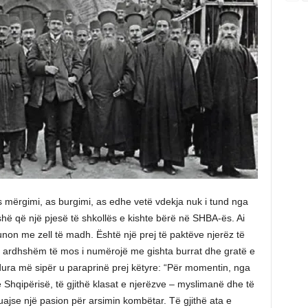
as mërgimi, as burgimi, as edhe vetë vdekja nuk i tund nga
oshë që një pjesë të shkollës e kishte bërë në SHBA-ës. Ai
punon me zell të madh. Është një prej të paktëve njerëz të
 i ardhshëm të mos i numërojë me gishta burrat dhe gratë e
dura më sipër u paraprinë prej këtyre: “Për momentin, nga
 Shqipërisë, të gjithë klasat e njerëzve – myslimanë dhe të
uajse një pasion për arsimin kombëtar. Të gjithë ata e