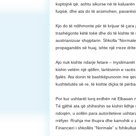
kuptojnë që, ashtu sikurse në të kaluarën 
fuqisë, dhe ata do të arsimohen, pavarësis
Kjo do të ndihmonte për të krijuar të çara
trashëgonte këtë tokë dhe do të kishte të 
austrianizuar shqiptarin. Shkolla “Normale”
propagandës së huaj, ishte një rreze drite
Ajo nuk kishte ndarje fetare – myslimanët d
kishin vetëm një qëllim, lartësimin e racës
fjalës. Ata donin të bashkëpunonin me qeve
kushtetutës së re, të kishte diçka të për
Por kur ushtarët turq erdhën në Elbasan n
Të gjithë ata që shiheshin se kishin lidhj
ndoqën, u sollën para autoriteteve ushta
rrëfyer. Rrahja me thupra dhe kamxhik u 
Financieri i shkollës “Normale” u fshikullu