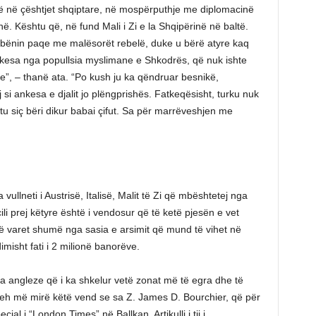
irë në çështjet shqiptare, në mospërputhje me diplomacinë
. Kështu që, në fund Mali i Zi e la Shqipërinë në baltë.
 të bënin paqe me malësorët rebelë, duke u bërë atyre kaq
kesa nga popullsia myslimane e Shkodrës, që nuk ishte
ëve”, – thanë ata. “Po kush ju ka qëndruar besnikë,
j si ankesa e djalit jo plëngprishës. Fatkeqësisht, turku nuk
htu siç bëri dikur babai çifut. Sa për marrëveshjen me
ullneti i Austrisë, Italisë, Malit të Zi që mbështetej nga
ili prej këtyre është i vendosur që të ketë pjesën e vet
së varet shumë nga sasia e arsimit që mund të vihet në
misht fati i 2 milionë banorëve.
a angleze që i ka shkelur vetë zonat më të egra dhe të
jeh më mirë këtë vend se sa Z. James D. Bourchier, që për
al i “London Times” në Ballkan. Artikulli i tij i