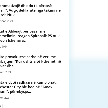
dramatizojë dhe do të bërtasë
sa…”, Vuçiç deklaratë nga takimi në
sel: Nuk...
shor, 2024
at e Alibeajt për pazar me
emelimin, reagon Spiropali: PS nuk
con fshehurazi!
, 2024
ite provokuese serbe në veri me
bajtjen “Kur ushtria të kthehet në
vë” dhe...
urt, 2024
ata e dytë radhazi në kampionat,
hester City bie keq në “Amex
ium”, përmbysje...
or, 2024