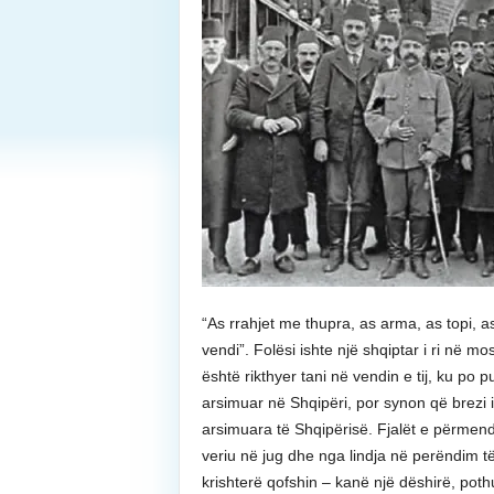
“As rrahjet me thupra, as arma, as topi, 
vendi”. Folësi ishte një shqiptar i ri në m
është rikthyer tani në vendin e tij, ku po 
arsimuar në Shqipëri, por synon që brezi
arsimuara të Shqipërisë. Fjalët e përmen
veriu në jug dhe nga lindja në perëndim të
krishterë qofshin – kanë një dëshirë, poth