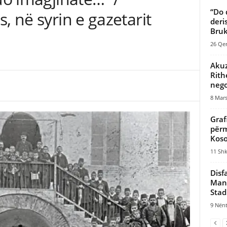
“Do 
, në syrin e gazetarit
deri
Bruk
26 Qer
Akuz
Rith
nego
8 Mars
Graf
përm
Koso
11 Shk
Disf
Manc
Stad
9 Nënt