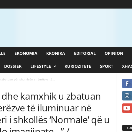
ALE
EKONOMIA
KRONIKA
EDITORIAL
OPINION
DOSSIER
LIFESTYLE
KURIOZITETE
SPORT
XHAX
 zbatuan për shumicën e njerëzve të...
 dhe kamxhik u zbatuan
erëzve të iluminuar në
eri i shkollës ‘Normale’ që u
do imagjinate…” /
EDI