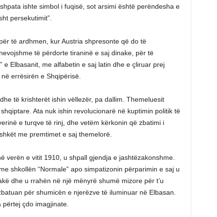
shpata ishte simbol i fuqisë, sot arsimi është perëndesha e
ht persekutimit”.
 për të ardhmen, kur Austria shpresonte që do të
nevojshme të përdorte tiraninë e saj dinake, për të
 e Elbasanit, me alfabetin e saj latin dhe e çliruar prej
 në errësirën e Shqipërisë.
he të krishterët ishin vëllezër, pa dallim. Themeluesit
 shqiptare. Ata nuk ishin revolucionarë në kuptimin politik të
rinë e turqve të rinj, dhe vetëm kërkonin që zbatimi i
bashkët me premtimet e saj themelorë.
ë verën e vitit 1910, u shpall gjendja e jashtëzakonshme.
e me shkollën “Normale” apo simpatizonin përparimin e saj u
rakë dhe u rrahën në një mënyrë shumë mizore për t’u
zbatuan për shumicën e njerëzve të iluminuar në Elbasan.
a përtej çdo imagjinate.