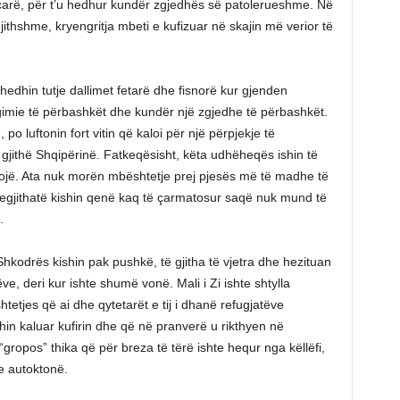
rçarë, për t’u hedhur kundër zgjedhës së patolerueshme. Në
jithshme, kryengritja mbeti e kufizuar në skajin më verior të
i hedhin tutje dallimet fetarë dhe fisnorë kur gjenden
gimie të përbashkët dhe kundër një zgjedhe të përbashkët.
 po luftonin fort vitin që kaloi për një përpjekje të
 gjithë Shqipërinë. Fatkeqësisht, këta udhëheqës ishin të
ojë. Ata nuk morën mbështetje prej pjesës më të madhe të
megjithatë kishin qenë kaq të çarmatosur saqë nuk mund të
.
të Shkodrës kishin pak pushkë, të gjitha të vjetra dhe hezituan
e, deri kur ishte shumë vonë. Mali i Zi ishte shtylla
etjes që ai dhe qytetarët e tij i dhanë refugjatëve
hin kaluar kufirin dhe që në pranverë u rikthyen në
“gropos” thika që për breza të tërë ishte hequr nga këllëfi,
e autoktonë.