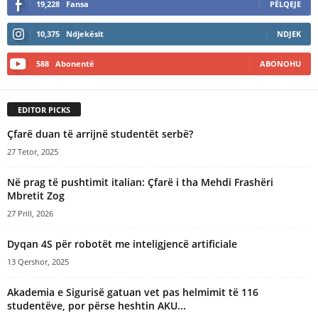
19,228
Fansa
PËLQEJE
10,375
Ndjekësit
NDJEK
588
Abonentë
ABONOHU
EDITOR PICKS
Çfarë duan të arrijnë studentët serbë?
27 Tetor, 2025
Në prag të pushtimit italian: Çfarë i tha Mehdi Frashëri
Mbretit Zog
27 Prill, 2026
Dyqan 4S për robotët me inteligjencë artificiale
13 Qershor, 2025
Akademia e Sigurisë gatuan vet pas helmimit të 116
studentëve, por përse heshtin AKU...