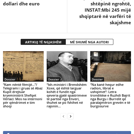
dollari dhe euro
shtëpinë ngrohtë,
INSTAT:Mbi 245 mijë
shqiptarë në varfëri të
skajshme
ARTIKUJ TË NGJASHËM
MË SHUMË NGA AUTORI
Dossier
Dossier
Dossier
“Kam nëntë fëmijë…”/
“Ish-ministri i Brendshëm
“Na kanë hequr edhe
Telegrami i gruas së Abaz
Xoxe, që është larguar
radion, librat e
Kupit drejtuar
kohët e fundit nga
ushqimet”: Letra
kryeministrit Shefqet
qeveria gjatë spastrimeve
tronditëse e Ruzhdi Bajrit
Vërlaci: Mos na internoni
të partisë nga Enveri,
nga Burgu i Burrelit që
për qëndrimet e tim
thuhet se po fshihet në
paralajmëron grevën e të
shoqi
rajonin...
burgosurve