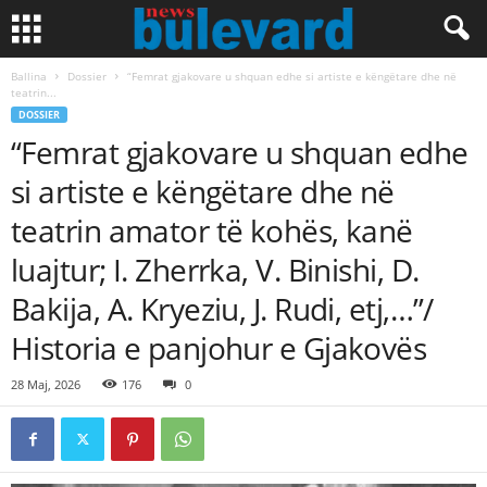
Ballina
Dossier
“Femrat gjakovare u shquan edhe si artiste e këngëtare dhe në
teatrin...
DOSSIER
“Femrat gjakovare u shquan edhe
si artiste e këngëtare dhe në
teatrin amator të kohës, kanë
luajtur; I. Zherrka, V. Binishi, D.
Bakija, A. Kryeziu, J. Rudi, etj,…”/
Historia e panjohur e Gjakovës
28 Maj, 2026
176
0