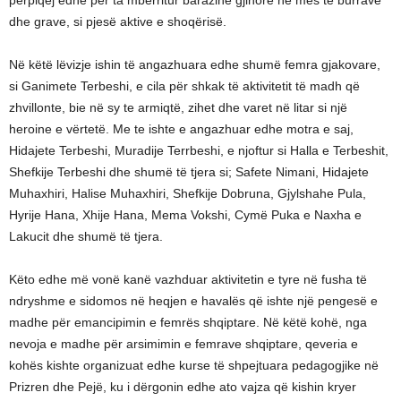
dhe grave, si pjesë aktive e shoqërisë.
Në këtë lëvizje ishin të angazhuara edhe shumë femra gjakovare,
si Ganimete Terbeshi, e cila për shkak të aktivitetit të madh që
zhvillonte, bie në sy te armiqtë, zihet dhe varet në litar si një
heroine e vërtetë. Me te ishte e angazhuar edhe motra e saj,
Hidajete Terbeshi, Muradije Terrbeshi, e njoftur si Halla e Terbeshit,
Shefkije Terbeshi dhe shumë të tjera si; Safete Nimani, Hidajete
Muhaxhiri, Halise Muhaxhiri, Shefkije Dobruna, Gjylshahe Pula,
Hyrije Hana, Xhije Hana, Mema Vokshi, Cymë Puka e Naxha e
Lakucit dhe shumë të tjera.
Këto edhe më vonë kanë vazhduar aktivitetin e tyre në fusha të
ndryshme e sidomos në heqjen e havalës që ishte një pengesë e
madhe për emancipimin e femrës shqiptare. Në këtë kohë, nga
nevoja e madhe për arsimimin e femrave shqiptare, qeveria e
kohës kishte organizuat edhe kurse të shpejtuara pedagogjike në
Prizren dhe Pejë, ku i dërgonin edhe ato vajza që kishin kryer