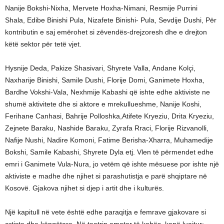
Nanije Bokshi-Nixha, Mervete Hoxha-Nimani, Resmije Purrini
Shala, Edibe Binishi Pula, Nizafete Binishi- Pula, Sevdije Dushi, Për
kontributin e saj emërohet si zëvendës-drejzoresh dhe e drejton
këtë sektor për tetë vjet.
Hysnije Deda, Pakize Shasivari, Shyrete Valla, Andane Kolçi,
Naxharije Binishi, Samile Dushi, Florije Domi, Ganimete Hoxha,
Bardhe Vokshi-Vala, Nexhmije Kabashi që ishte edhe aktiviste ne
shumë aktivitete dhe si aktore e mrekullueshme, Nanije Koshi,
Ferihane Canhasi, Bahrije Polloshka,Atifete Kryeziu, Drita Kryeziu,
Zejnete Baraku, Nashide Baraku, Zyrafa Rraci, Florije Rizvanolli,
Nafije Nushi, Nadire Komoni, Fatime Berisha-Xharra, Muhamedije
Bokshi, Samile Kabashi, Shyrete Dyla etj. Vlen të përmendet edhe
emri i Ganimete Vula-Nura, jo vetëm që ishte mësuese por ishte një
aktiviste e madhe dhe njihet si parashutistja e parë shqiptare në
Kosovë. Gjakova njihet si djep i artit dhe i kulturës.
Një kapitull në vete është edhe paraqitja e femrave gjakovare si
artiste dhe këngëtare. Në teatrin amator të kohës, kanë luajtur;