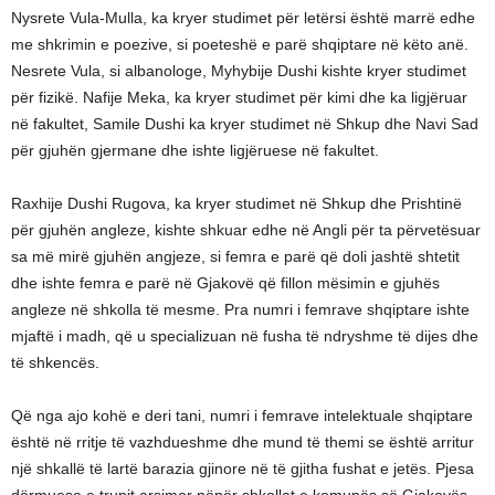
Nysrete Vula-Mulla, ka kryer studimet për letërsi është marrë edhe
me shkrimin e poezive, si poeteshë e parë shqiptare në këto anë.
Nesrete Vula, si albanologe, Myhybije Dushi kishte kryer studimet
për fizikë. Nafije Meka, ka kryer studimet për kimi dhe ka ligjëruar
në fakultet, Samile Dushi ka kryer studimet në Shkup dhe Navi Sad
për gjuhën gjermane dhe ishte ligjëruese në fakultet.
Raxhije Dushi Rugova, ka kryer studimet në Shkup dhe Prishtinë
për gjuhën angleze, kishte shkuar edhe në Angli për ta përvetësuar
sa më mirë gjuhën angjeze, si femra e parë që doli jashtë shtetit
dhe ishte femra e parë në Gjakovë që fillon mësimin e gjuhës
angleze në shkolla të mesme. Pra numri i femrave shqiptare ishte
mjaftë i madh, që u specializuan në fusha të ndryshme të dijes dhe
të shkencës.
Që nga ajo kohë e deri tani, numri i femrave intelektuale shqiptare
është në rritje të vazhdueshme dhe mund të themi se është arritur
një shkallë të lartë barazia gjinore në të gjitha fushat e jetës. Pjesa
dërmuese e trupit arsimor nëpër shkollat e komunës së Gjakovës