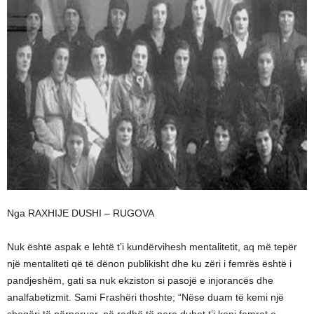
Nga RAXHIJE DUSHI – RUGOVA
Nuk është aspak e lehtë t’i kundërvihesh mentalitetit, aq më tepër
një mentaliteti që të dënon publikisht dhe ku zëri i femrës është i
pandjeshëm, gati sa nuk ekziston si pasojë e injorancës dhe
analfabetizmit. Sami Frashëri thoshte; “Nëse duam të kemi një
shoqëri të përparuar, në radhë të pare duhet t’i keni femrat e