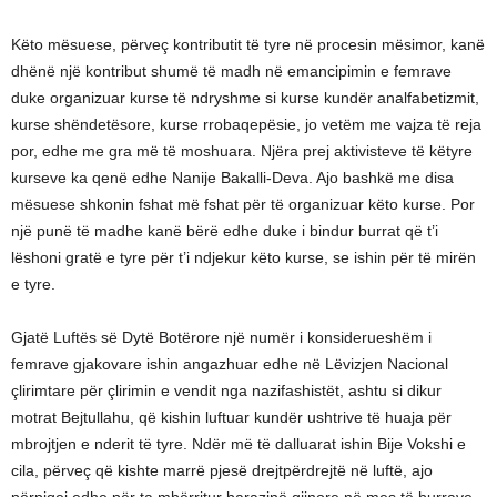
Këto mësuese, përveç kontributit të tyre në procesin mësimor, kanë
dhënë një kontribut shumë të madh në emancipimin e femrave
duke organizuar kurse të ndryshme si kurse kundër analfabetizmit,
kurse shëndetësore, kurse rrobaqepësie, jo vetëm me vajza të reja
por, edhe me gra më të moshuara. Njëra prej aktivisteve të këtyre
kurseve ka qenë edhe Nanije Bakalli-Deva. Ajo bashkë me disa
mësuese shkonin fshat më fshat për të organizuar këto kurse. Por
një punë të madhe kanë bërë edhe duke i bindur burrat që t’i
lëshoni gratë e tyre për t’i ndjekur këto kurse, se ishin për të mirën
e tyre.
Gjatë Luftës së Dytë Botërore një numër i konsiderueshëm i
femrave gjakovare ishin angazhuar edhe në Lëvizjen Nacional
çlirimtare për çlirimin e vendit nga nazifashistët, ashtu si dikur
motrat Bejtullahu, që kishin luftuar kundër ushtrive të huaja për
mbrojtjen e nderit të tyre. Ndër më të dalluarat ishin Bije Vokshi e
cila, përveç që kishte marrë pjesë drejtpërdrejtë në luftë, ajo
përpiqej edhe për ta mbërritur barazinë gjinore në mes të burrave