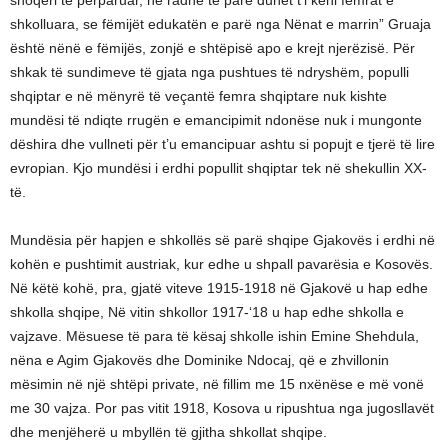
shkolluara, se fëmijët edukatën e parë nga Nënat e marrin” Gruaja
është nënë e fëmijës, zonjë e shtëpisë apo e krejt njerëzisë. Për
shkak të sundimeve të gjata nga pushtues të ndryshëm, populli
shqiptar e në mënyrë të veçantë femra shqiptare nuk kishte
mundësi të ndiqte rrugën e emancipimit ndonëse nuk i mungonte
dëshira dhe vullneti për t’u emancipuar ashtu si popujt e tjerë të lire
evropian. Kjo mundësi i erdhi popullit shqiptar tek në shekullin XX-
të.
Mundësia për hapjen e shkollës së parë shqipe Gjakovës i erdhi në
kohën e pushtimit austriak, kur edhe u shpall pavarësia e Kosovës.
Në këtë kohë, pra, gjatë viteve 1915-1918 në Gjakovë u hap edhe
shkolla shqipe, Në vitin shkollor 1917-‘18 u hap edhe shkolla e
vajzave. Mësuese të para të kësaj shkolle ishin Emine Shehdula,
nëna e Agim Gjakovës dhe Dominike Ndocaj, që e zhvillonin
mësimin në një shtëpi private, në fillim me 15 nxënëse e më vonë
me 30 vajza. Por pas vitit 1918, Kosova u ripushtua nga jugosllavët
dhe menjëherë u mbyllën të gjitha shkollat shqipe.