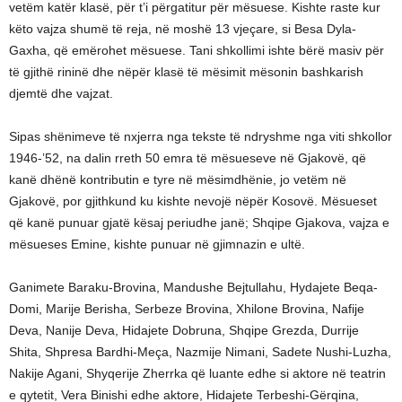
vetëm katër klasë, për t’i përgatitur për mësuese. Kishte raste kur
këto vajza shumë të reja, në moshë 13 vjeçare, si Besa Dyla-
Gaxha, që emërohet mësuese. Tani shkollimi ishte bërë masiv për
të gjithë rininë dhe nëpër klasë të mësimit mësonin bashkarish
djemtë dhe vajzat.
Sipas shënimeve të nxjerra nga tekste të ndryshme nga viti shkollor
1946-’52, na dalin rreth 50 emra të mësueseve në Gjakovë, që
kanë dhënë kontributin e tyre në mësimdhënie, jo vetëm në
Gjakovë, por gjithkund ku kishte nevojë nëpër Kosovë. Mësueset
që kanë punuar gjatë kësaj periudhe janë; Shqipe Gjakova, vajza e
mësueses Emine, kishte punuar në gjimnazin e ultë.
Ganimete Baraku-Brovina, Mandushe Bejtullahu, Hydajete Beqa-
Domi, Marije Berisha, Serbeze Brovina, Xhilone Brovina, Nafije
Deva, Nanije Deva, Hidajete Dobruna, Shqipe Grezda, Durrije
Shita, Shpresa Bardhi-Meça, Nazmije Nimani, Sadete Nushi-Luzha,
Nakije Agani, Shyqerije Zherrka që luante edhe si aktore në teatrin
e qytetit, Vera Binishi edhe aktore, Hidajete Terbeshi-Gërqina,