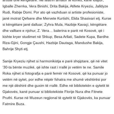
Igballe Zherrka, Vera Binishi, Drita Bakija, Atifete Kryeziu, Jalldyze
Rudi, Rabije Domi. Por ato që vazhduan si artiste profesioniste,
janë motrat Qefsere dhe Mervete Kurtishi, Elida Shasivari etj. Kurse
si këngëtare janë dalluar; Zyhra Mula, Hazbije Kavaçi, këngëtare
dhe valltare e njohur, Z. Vera… balerina e parë në Kosovë, që i
kishte kryer studimet në Shkup, Besa Arllati, Sadete Kupa, Bardhe
Riza-Gjini, Gongje Çaushi, Hazbije Dautaga, Mandushe Bakija,
Bahrije Shyti etj.
Sanije Kryeziu njihet si harmonikistja e parë shqiptare, që në vitet
‘30-ta bënte muzikë, që ishte rast i rrallë jo vetëm te ne. Samile
Roka njihet si fotografja e parë femër në Kosovë, që ka punuar jo
vetëm në qytet, por edhe nëpër fshatra me shumë vështirësi por
me një dëshirë dhe guxim të rrallë. Edhe në bibliotekën e qytetit të
Gjakovës, kanë punuar si bibliotekiste Florije Nura dhe Fitnete
Pruthi. Kurse në Muzeun regjional të qytetit të Gjakovës, ka punuar
Fatmire Buza.