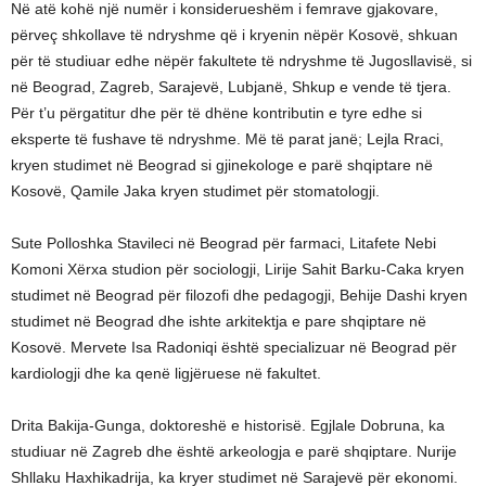
Në atë kohë një numër i konsiderueshëm i femrave gjakovare,
përveç shkollave të ndryshme që i kryenin nëpër Kosovë, shkuan
për të studiuar edhe nëpër fakultete të ndryshme të Jugosllavisë, si
në Beograd, Zagreb, Sarajevë, Lubjanë, Shkup e vende të tjera.
Për t’u përgatitur dhe për të dhëne kontributin e tyre edhe si
eksperte të fushave të ndryshme. Më të parat janë; Lejla Rraci,
kryen studimet në Beograd si gjinekologe e parë shqiptare në
Kosovë, Qamile Jaka kryen studimet për stomatologji.
Sute Polloshka Stavileci në Beograd për farmaci, Litafete Nebi
Komoni Xërxa studion për sociologji, Lirije Sahit Barku-Caka kryen
studimet në Beograd për filozofi dhe pedagogji, Behije Dashi kryen
studimet në Beograd dhe ishte arkitektja e pare shqiptare në
Kosovë. Mervete Isa Radoniqi është specializuar në Beograd për
kardiologji dhe ka qenë ligjëruese në fakultet.
Drita Bakija-Gunga, doktoreshë e historisë. Egjlale Dobruna, ka
studiuar në Zagreb dhe është arkeologja e parë shqiptare. Nurije
Shllaku Haxhikadrija, ka kryer studimet në Sarajevë për ekonomi.