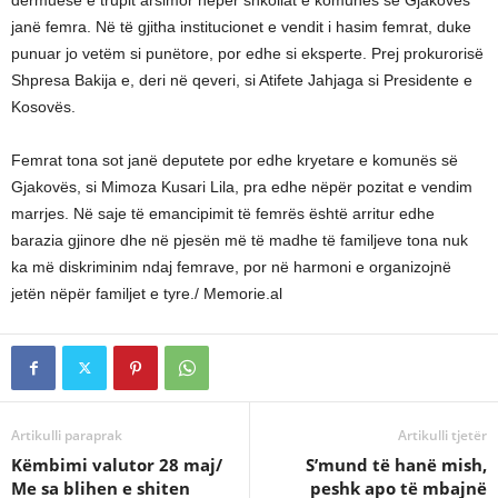
janë femra. Në të gjitha institucionet e vendit i hasim femrat, duke
punuar jo vetëm si punëtore, por edhe si eksperte. Prej prokurorisë
Shpresa Bakija e, deri në qeveri, si Atifete Jahjaga si Presidente e
Kosovës.
Femrat tona sot janë deputete por edhe kryetare e komunës së
Gjakovës, si Mimoza Kusari Lila, pra edhe nëpër pozitat e vendim
marrjes. Në saje të emancipimit të femrës është arritur edhe
barazia gjinore dhe në pjesën më të madhe të familjeve tona nuk
ka më diskriminim ndaj femrave, por në harmoni e organizojnë
jetën nëpër familjet e tyre./ Memorie.al
Artikulli paraprak
Artikulli tjetër
Këmbimi valutor 28 maj/
S’mund të hanë mish,
Me sa blihen e shiten
peshk apo të mbajnë