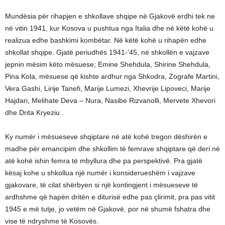
Mundësia për rihapjen e shkollave shqipe në Gjakovë erdhi tek ne
në vitin 1941, kur Kosova u pushtua nga Italia dhe në këtë kohë u
realizua edhe bashkimi kombëtar. Në këtë kohë u rihapën edhe
shkollat shqipe. Gjatë periudhës 1941-’45, në shkollën e vajzave
jepnin mësim këto mësuese; Emine Shehdula, Shirine Shehdula,
Pina Kola, mësuese që kishte ardhur nga Shkodra, Zografe Martini,
Vera Gashi, Lirije Tanefi, Marije Lumezi, Xhevrije Lipoveci, Marije
Hajdari, Melihate Deva – Nura, Nasibe Rizvanolli, Mervete Xhevori
dhe Drita Kryeziu .
Ky numër i mësueseve shqiptare në atë kohë tregon dëshirën e
madhe për emancipim dhe shkollim të femrave shqiptare që deri në
atë kohë ishin femra të mbyllura dhe pa perspektivë. Pra gjatë
kësaj kohe u shkollua një numër i konsiderueshëm i vajzave
gjakovare, të cilat shërbyen si një kontingjent i mësueseve të
ardhshme që hapën dritën e diturisë edhe pas çlirimit, pra pas vitit
1945 e më tutje, jo vetëm në Gjakovë, por në shumë fshatra dhe
vise të ndryshme të Kosovës.