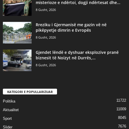
misterioze e ndërtoi, dogji ndërtesat dhe...
8 Gusht, 2026
​Rreziku i Gjermanisë me gazin vë në
pikëpyetje dimrin e Evropës
8 Gusht, 2026
Gjendet lëndë e dyshuar eksplozive pranë
biznesit të Noizyt në Durrës,...
8 Gusht, 2026
KATEGORI E POPULLARIZUAR
11722
Politika
11009
Aktualitet
8045
Sport
7676
Slider