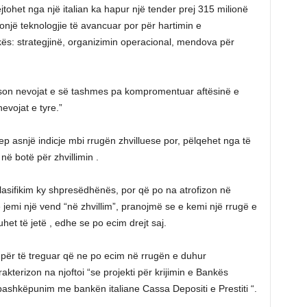
ejtohet nga një italian ka hapur një tender prej 315 milionë
donjë teknologjie të avancuar por për hartimin e
ës: strategjinë, organizimin operacional, mendova për
ëson nevojat e së tashmes pa kompromentuar aftësinë e
vojat e tyre.”
jep asnjë indicje mbi rrugën zhvilluese por, pëlqehet nga të
në botë për zhvillimin .
 klasifikim ky shpresëdhënës, por që po na atrofizon në
emi një vend “në zhvillim”, pranojmë se e kemi një rrugë e
het të jetë , edhe se po ecim drejt saj.
si për të treguar që ne po ecim në rrugën e duhur
terizon na njoftoi “se projekti për krijimin e Bankës
ë bashkëpunim me bankën italiane Cassa Depositi e Prestiti “.