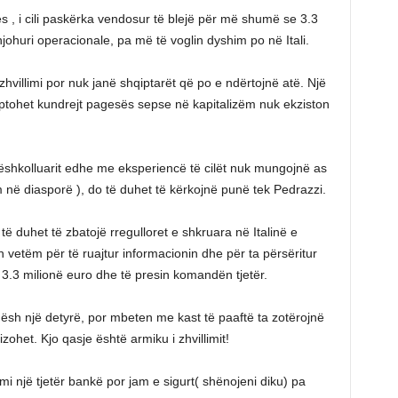
ës , i cili paskërka vendosur të blejë për më shumë se 3.3
njohuri operacionale, pa më të voglin dyshim po në Itali.
hvillimi por nuk janë shqiptarët që po e ndërtojnë atë. Një
kuptohet kundrejt pagesës sepse në kapitalizëm nuk ekziston
ëshkolluarit edhe me eksperiencë të cilët nuk mungojnë as
 në diasporë ), do të duhet të kërkojnë punë tek Pedrazzi.
 duhet të zbatojë rregulloret e shkruara në Italinë e
n vetëm për të ruajtur informacionin dhe për ta përsëritur
 3.3 milionë euro dhe të presin komandën tjetër.
ësh një detyrë, por mbeten me kast të paaftë ta zotërojnë
zohet. Kjo qasje është armiku i zhvillimit!
i një tjetër bankë por jam e sigurt( shënojeni diku) pa