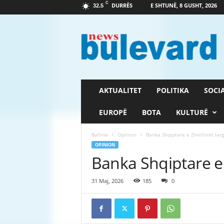
C
DURRËS
E SHTUNË, 8 GUSHT, 2026
32.5
G
a
z
e
t
a
B
AKTUALITET
POLITIKA
SOCI
u
l
EUROPË
BOTA
KULTURË
e
v
Ballina
Opinion
Banka Shqiptare e Zhvillimit larg 
a
OPINION
r
Banka Shqiptare e Z
d
31 Maj, 2026
185
0