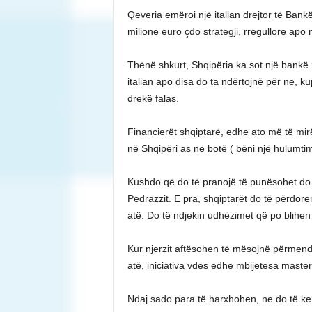
Qeveria emëroi një italian drejtor të Bank
milionë euro çdo strategji, rregullore apo 
Thënë shkurt, Shqipëria ka sot një bankë z
italian apo disa do ta ndërtojnë për ne, 
drekë falas.
Financierët shqiptarë, edhe ato më të mir
në Shqipëri as në botë ( bëni një hulumtim
Kushdo që do të pranojë të punësohet do të
Pedrazzit. E pra, shqiptarët do të përdore
atë. Do të ndjekin udhëzimet që po blihen
Kur njerzit aftësohen të mësojnë përmend
atë, iniciativa vdes edhe mbijetesa masteri
Ndaj sado para të harxhohen, ne do të kem