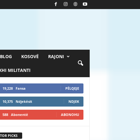
BLOG
KOSOVË
RAJONI
HI MILITANTI
19,228
Fansa
PËLQEJE
10,375
Ndjekësit
NDJEK
588
Abonentë
ABONOHU
TOR PICKS