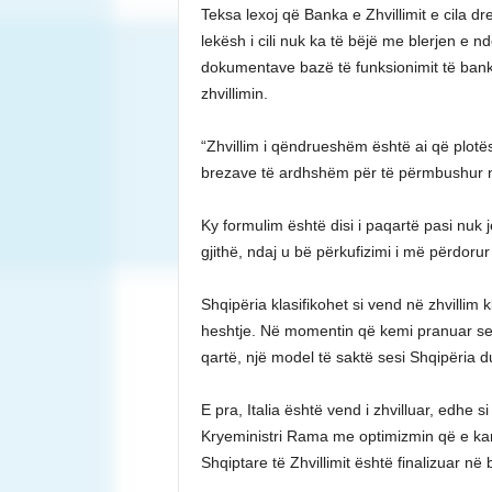
Teksa lexoj që Banka e Zhvillimit e cila dr
lekësh i cili nuk ka të bëjë me blerjen e n
dokumentave bazë të funksionimit të bank
zhvillimin.
“Zhvillim i qëndrueshëm është ai që plot
brezave të ardhshëm për të përmbushur ne
Ky formulim është disi i paqartë pasi nuk 
gjithë, ndaj u bë përkufizimi i më përdorur 
Shqipëria klasifikohet si vend në zhvillim
heshtje. Në momentin që kemi pranuar se j
qartë, një model të saktë sesi Shqipëria du
E pra, Italia është vend i zhvilluar, edhe 
Kryeministri Rama me optimizmin që e karak
Shqiptare të Zhvillimit është finalizuar n