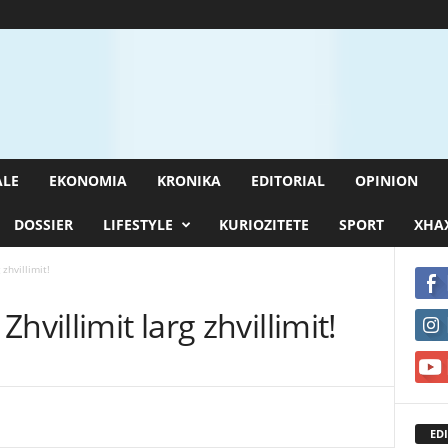
ALE
EKONOMIA
KRONIKA
EDITORIAL
OPINION
DOSSIER
LIFESTYLE
KURIOZITETE
SPORT
XHAX
zhvillimit!
hvillimit larg zhvillimit!
EDI