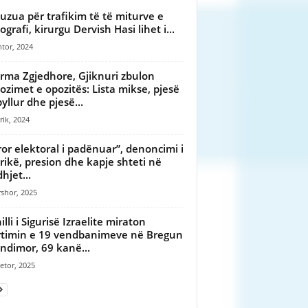
uzua për trafikim të të miturve e
grafi, kirurgu Dervish Hasi lihet i...
tor, 2024
rma Zgjedhore, Gjiknuri zbulon
ozimet e opozitës: Lista mikse, pjesë
yllur dhe pjesë...
rik, 2024
ror elektoral i padënuar”, denoncimi i
Frikë, presion dhe kapje shteti në
hjet...
shor, 2025
lli i Sigurisë Izraelite miraton
timin e 19 vendbanimeve në Bregun
ndimor, 69 kanë...
etor, 2025