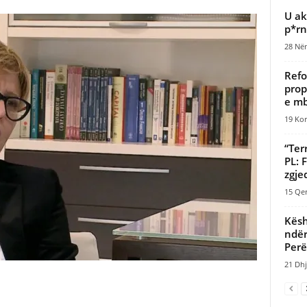
U ak
p*rno
28 Nën
Refo
prop
e mb
19 Kor
“Ter
PL: 
zgjed
15 Qer
Këshi
ndër
Perë
21 Dhj