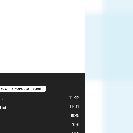
TEGORI E POPULLARIZUAR
11722
ka
11011
itet
8045
7676