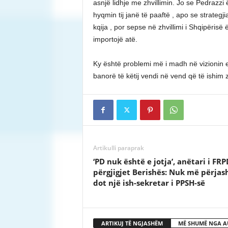
asnjë lidhje me zhvillimin. Jo se Pedrazzi 
hyqmin tij janë të paaftë , apo se strategji
kqija , por sepse në zhvillimi i Shqipëris
importojë atë.
Ky është problemi më i madh në vizionin e 
banorë të këtij vendi në vend që të ishim zhv
Artikulli paraprak
‘PD nuk është e jotja’, anëtari i FRP
përgjigjet Berishës: Nuk më përjas
dot një ish-sekretar i PPSH-së
ARTIKUJ TË NGJASHËM
MË SHUMË NGA A