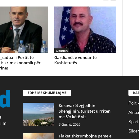
Opinion
gradual i Portit të
Gardianët e vonuar të
it: krim ekonomik për
Kushtetutës
inë!
EDHE MË SHUMË LAJME
KA
Politi
Kosovarët zgjedhin
Shëngjinin, turistët u rritën
Aktual
me 5% këtë vit
s
Sport
t të
8 Gusht, 2026
Slider
Flakët shkrumbojnë pemë e