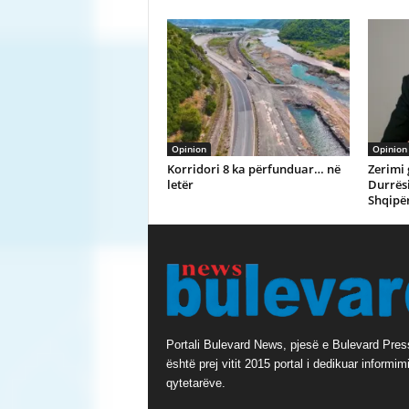
Opinion
Opinion
Korridori 8 ka përfunduar… në
Zerimi 
letër
Durrës
Shqipër
Portali Bulevard News, pjesë e Bulevard Pres
është prej vitit 2015 portal i dedikuar informimi
qytetarëve.