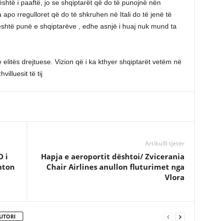
është i paaftë, jo se shqiptarët që do të punojnë nën
a apo rregulloret që do të shkruhen në Itali do të jenë të
ë është punë e shqiptarëve , edhe asnjë i huaj nuk mund ta
elitës drejtuese. Vizion që i ka kthyer shqiptarët vetëm në
illuesit të tij
Artikulli tjetër
D i
Hapja e aeroportit dështoi/ Zvicerania
hton
Chair Airlines anullon fluturimet nga
Vlora
UTORI