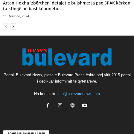
Artan Hoxha ‘zbërthen’ detajet e bujshme: Ja pse SPAK kërkon
ta kthejë në bashkëpunëtor...
11 Qershor, 2024
Portali Bulevard News, pjesë e Bulevard Press është prej vitit 2015 portal
i dedikuar informimit të qytetarëve.
Na kontakto:
info@bulevardnews.com
EDHE MË SHUMË LAJME