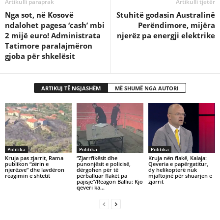
Artikulli paraprak
Artikulli tjetër
Nga sot, në Kosovë
Stuhitë godasin Australinë
ndalohet pagesa ‘cash’ mbi
Perëndimore, mijëra
2 mijë euro! Administrata
njerëz pa energji elektrike
Tatimore paralajmëron
gjoba për shkelësit
ARTIKUJ TË NGJASHËM
MË SHUMË NGA AUTORI
Politika
Politika
Politika
Kruja pas zjarrit, Rama
“Zjarrfikësit dhe
Kruja nën flakë, Kalaja:
publikon “zërin e
punonjësit e policisë,
Qeveria e papërgatitur,
njerëzve” dhe lavdëron
dërgohen për të
dy helikopterë nuk
reagimin e shtetit
përballuar flakët pa
mjaftojnë për shuarjen e
pajisje”/Reagon Balliu: Kjo
zjarrit
qeveri ka…