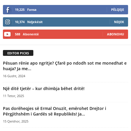
19,225
Fansa
PËLQEJE
10,374
Ndjekësit
NDJEK
588
Abonentë
ABONOHU
EDITOR PICKS
Pësuan rënie apo ngritje? Çfarë po ndodh sot me monedhat e
huaja? Ja me...
16 Gusht, 2024
Një ditë tjetër – kur dhimbja bëhet dritë!
11 Tetor, 2025
Pas dorëheqjes së Ermal Onuzit, emërohet Drejtor i
Përgjithshëm i Gardës së Republikës! Ja...
15 Qershor, 2025