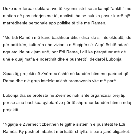
Duke iu referuar deklaratave të kryeministrit se ai ka një “ankth” me
mafian që pas ndarjes me të, analisti tha se nuk ka pasur kurrë një
marrëdhënie personale apo politike të tillë me Ramën.
“Me Edi Ramën më kanë bashkuar dikur disa ide si intelektualë, ide
për politikën, kulturën dhe vizionin e Shqipërisë. Ai që është ndarë
nga ato ide nuk jam unë, por Edi Rama, i cili ka përqafuar atë që
unë e quaj mafia e ndërtimit dhe e pushtetit”, deklaroi Lubonja.
Sipas tij, projekti në Zvërnec është në kundërshtim me parimet që
Rama dhe një grup intelektualësh promovonin vite më parë.
Lubonja tha se protesta në Zvërnec nuk ishte organizuar prej tij,
por se ai iu bashkua qytetarëve për të shprehur kundërshtimin ndaj
projektit.
“Ngjarja e Zvërnecit zbërthen të gjithë sistemin e pushtetit të Edi
Ramës. Ky pushtet mbahet mbi katër shtylla. E para janë oligarkët.