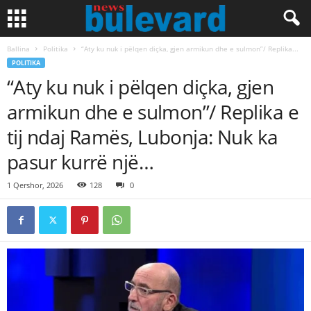
Ballina
Politika
“Aty ku nuk i pëlqen diçka, gjen armikun dhe e sulmon”/ Replika...
POLITIKA
“Aty ku nuk i pëlqen diçka, gjen
armikun dhe e sulmon”/ Replika e
tij ndaj Ramës, Lubonja: Nuk ka
pasur kurrë një…
1 Qershor, 2026
128
0