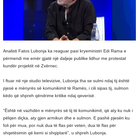
Analisti Fatos Lubonja ka reaguar pasi kryeministri Edi Rama e
përmendi me emër gjatë një daljeje publike lidhur me protestat
kundër projektit në Zvërnec.
I ftuar në nje studio televizive, Lubonja tha se sulmi ndaj tij është
pjesë e mënyrës së komunikimit të Ramës, i cili sipas tij, sulmon
këdo që shpreh qëndrime kritike ndaj qeverisë.
“Është në vazhdën e mënyrës së tij të komunikimit, që aty ku nuk i
pëlqen diçka, aty gjen armikun dhe e sulmon. E pashë pjesën ku
foli për mua, por nuk dua të flas për veten, dua të flas për
shqetësimin që kemi si shqiptarë”, u shpreh Lubonja.