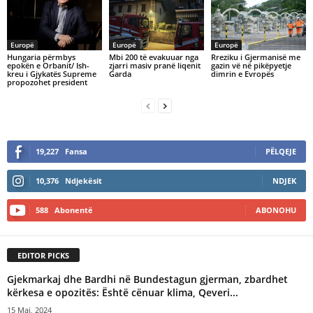
Europë
Europë
Europë
Hungaria përmbys
Mbi 200 të evakuuar nga
​Rreziku i Gjermanisë me
epokën e Orbanit/ Ish-
zjarri masiv pranë liqenit
gazin vë në pikëpyetje
kreu i Gjykatës Supreme
Garda
dimrin e Evropës
propozohet president
19,227
Fansa
PËLQEJE
10,376
Ndjekësit
NDJEK
588
Abonentë
ABONOHU
EDITOR PICKS
Gjekmarkaj dhe Bardhi në Bundestagun gjerman, zbardhet
kërkesa e opozitës: Është cënuar klima, Qeveri...
15 Maj, 2024