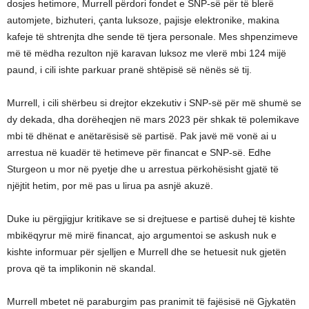
dosjes hetimore, Murrell përdori fondet e SNP-së për të blerë
automjete, bizhuteri, çanta luksoze, pajisje elektronike, makina
kafeje të shtrenjta dhe sende të tjera personale. Mes shpenzimeve
më të mëdha rezulton një karavan luksoz me vlerë mbi 124 mijë
paund, i cili ishte parkuar pranë shtëpisë së nënës së tij.
Murrell, i cili shërbeu si drejtor ekzekutiv i SNP-së për më shumë se
dy dekada, dha dorëheqjen në mars 2023 për shkak të polemikave
mbi të dhënat e anëtarësisë së partisë. Pak javë më vonë ai u
arrestua në kuadër të hetimeve për financat e SNP-së. Edhe
Sturgeon u mor në pyetje dhe u arrestua përkohësisht gjatë të
njëjtit hetim, por më pas u lirua pa asnjë akuzë.
Duke iu përgjigjur kritikave se si drejtuese e partisë duhej të kishte
mbikëqyrur më mirë financat, ajo argumentoi se askush nuk e
kishte informuar për sjelljen e Murrell dhe se hetuesit nuk gjetën
prova që ta implikonin në skandal.
Murrell mbetet në paraburgim pas pranimit të fajësisë në Gjykatën