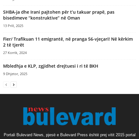
SHBA-ja dhe Irani pajtohen për t’u takuar prapë, pas
bisedimeve “konstruktive” në Oman
13 Prill, 2025
Fier/ Trafikuan 11 emigrantë, në pranga 56-vjeçari! Në kërkim
2 të tjerët
27 Korrik, 2024
Mbledhja e KLP, zgjidhet drejtuesi i ri të BKH
9 Dhjetor, 2025
Portali Bulevard News, pjesë e Bulevard Press është prej vitit 2015 portal