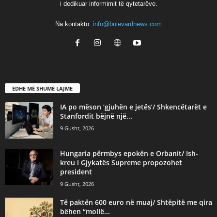
i dedikuar informimit të qytetarëve.
Na kontakto:
info@bulevardnews.com
EDHE MË SHUMË LAJME
IA po mëson ‘gjuhën e jetës’/ Shkencëtarët e
Stanfordit bëjnë një...
9 Gusht, 2026
Hungaria përmbys epokën e Orbanit/ Ish-
kreu i Gjykatës Supreme propozohet
president
9 Gusht, 2026
Të paktën 600 euro në muaj/ Shtëpitë me qira
bëhen “mollë...