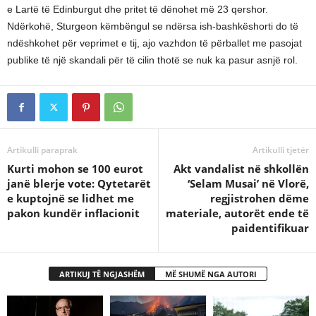
e Lartë të Edinburgut dhe pritet të dënohet më 23 qershor.
Ndërkohë, Sturgeon këmbëngul se ndërsa ish-bashkëshorti do të
ndëshkohet për veprimet e tij, ajo vazhdon të përballet me pasojat
publike të një skandali për të cilin thotë se nuk ka pasur asnjë rol.
Artikulli paraprak
Artikulli tjetër
Kurti mohon se 100 eurot
Akt vandalist në shkollën
janë blerje vote: Qytetarët
‘Selam Musai’ në Vlorë,
e kuptojnë se lidhet me
regjistrohen dëme
pakon kundër inflacionit
materiale, autorët ende të
paidentifikuar
ARTIKUJ TË NGJASHËM
MË SHUMË NGA AUTORI