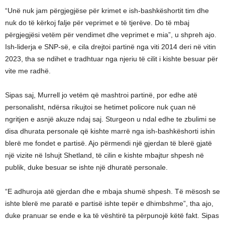
“Unë nuk jam përgjegjëse për krimet e ish-bashkëshortit tim dhe
nuk do të kërkoj falje për veprimet e të tjerëve. Do të mbaj
përgjegjësi vetëm për vendimet dhe veprimet e mia”, u shpreh ajo.
Ish-liderja e SNP-së, e cila drejtoi partinë nga viti 2014 deri në vitin
2023, tha se ndihet e tradhtuar nga njeriu të cilit i kishte besuar për
vite me radhë.
Sipas saj, Murrell jo vetëm që mashtroi partinë, por edhe atë
personalisht, ndërsa rikujtoi se hetimet policore nuk çuan në
ngritjen e asnjë akuze ndaj saj. Sturgeon u ndal edhe te zbulimi se
disa dhurata personale që kishte marrë nga ish-bashkëshorti ishin
blerë me fondet e partisë. Ajo përmendi një gjerdan të blerë gjatë
një vizite në Ishujt Shetland, të cilin e kishte mbajtur shpesh në
publik, duke besuar se ishte një dhuratë personale.
“E adhuroja atë gjerdan dhe e mbaja shumë shpesh. Të mësosh se
ishte blerë me paratë e partisë ishte tepër e dhimbshme”, tha ajo,
duke pranuar se ende e ka të vështirë ta përpunojë këtë fakt. Sipas