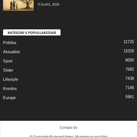
9 Gusht, 2026
KATEGORI E POPULLARIZUAR
11725
Politika
11026
Aktualitet
8050
Sport
7682
Slider
7439
Lifestyle
7146
Kronika
5961
Europë
Contact Us
© Copyright Bulevard News. Mundesuar nga Ilirix