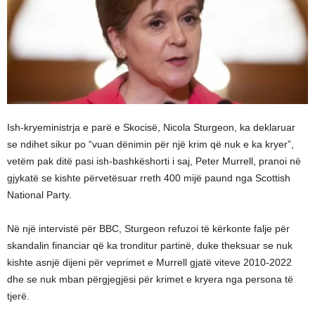
Ish-kryeministrja e parë e Skocisë, Nicola Sturgeon, ka deklaruar
se ndihet sikur po “vuan dënimin për një krim që nuk e ka kryer”,
vetëm pak ditë pasi ish-bashkëshorti i saj, Peter Murrell, pranoi në
gjykatë se kishte përvetësuar rreth 400 mijë paund nga Scottish
National Party.
Në një intervistë për BBC, Sturgeon refuzoi të kërkonte falje për
skandalin financiar që ka tronditur partinë, duke theksuar se nuk
kishte asnjë dijeni për veprimet e Murrell gjatë viteve 2010-2022
dhe se nuk mban përgjegjësi për krimet e kryera nga persona të
tjerë.