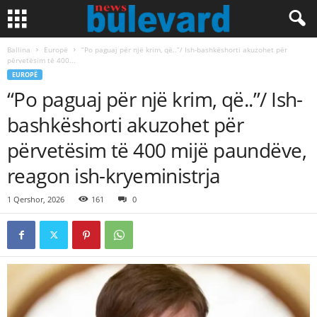
Ballina
Europë
“Po paguaj për një krim, që..”/ Ish-bashkëshorti akuzohet për
përvetësim të 400...
EUROPË
“Po paguaj për një krim, që..”/ Ish-
bashkëshorti akuzohet për
përvetësim të 400 mijë paundëve,
reagon ish-kryeministrja
1 Qershor, 2026
161
0