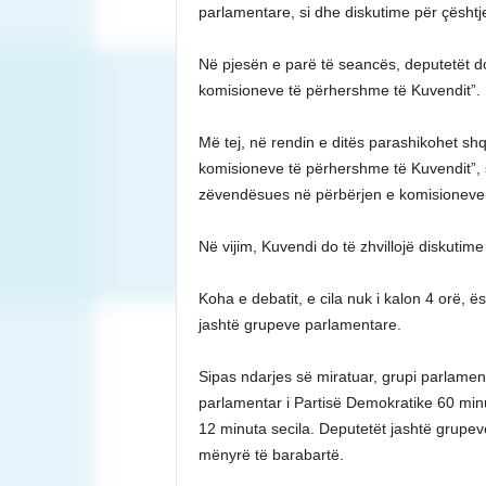
parlamentare, si dhe diskutime për çështj
Në pjesën e parë të seancës, deputetët do
komisioneve të përhershme të Kuvendit”.
Më tej, në rendin e ditës parashikohet shq
komisioneve të përhershme të Kuvendit”, 
zëvendësues në përbërjen e komisioneve 
Në vijim, Kuvendi do të zhvillojë diskutim
Koha e debatit, e cila nuk i kalon 4 orë
jashtë grupeve parlamentare.
Sipas ndarjes së miratuar, grupi parlament
parlamentar i Partisë Demokratike 60 min
12 minuta secila. Deputetët jashtë grupev
mënyrë të barabartë.