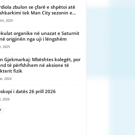
diola zbulon se çfarë e shpëtoi atë
shkarkimi tek Man City sezonin e...
ht, 2025
kulat organike në unazat e Saturnit
në origjinën nga uji i lëngshëm
r, 2025
n Gjekmarkaj: Mbështes kolegët, por
nd të përfshihem në aksione të
terit fizik
ar, 2024
skopi i datës 26 prill 2026
l, 2026