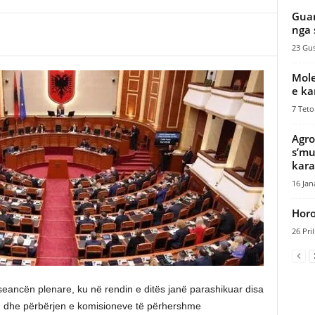
Guar
nga 
23 Gus
Mole
e ka
7 Teto
Agro
s’mu
karak
16 Jan
Horo
26 Pril
 seancën plenare, ku në rendin e ditës janë parashikuar disa
n dhe përbërjen e komisioneve të përhershme