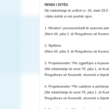
RENDI I DITËS
Në mbështetje të urdhrit nr. 34, datë 29.5.
i ditës është si më poshtë vijon:
1. Miratimi i procesverbalit të seancës pl
(Neni 44, pika 2, të Rregullores së Kuvend
2. Njoftime.
(Neni 44, pika 3, të Rregullores së Kuvend
3. Projektvendim “Për zgjedhjen e kryesiv
(Në mbështetje të nenit 78, pika 1, të Kush
Rregullores së Kuvendit, shumicë e thjesh
4. Projektvendim “Për caktimin e përbërj
(Në mbështetje të nenit 78, pika 1, të Kush
Rregullores së Kuvendit, shumicë e thjesh