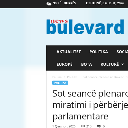
C
DURRËS
E SHTUNË, 8 GUSHT, 2026
30.7
G
a
z
e
t
a
B
AKTUALITET
POLITIKA
SOCI
u
l
EUROPË
BOTA
KULTURË
e
v
Ballina
Politika
Sot seancë plenare në Kuvend, d
a
POLITIKA
r
Sot seancë plenar
d
miratimi i përbërj
parlamentare
1 Qershor, 2026
210
0