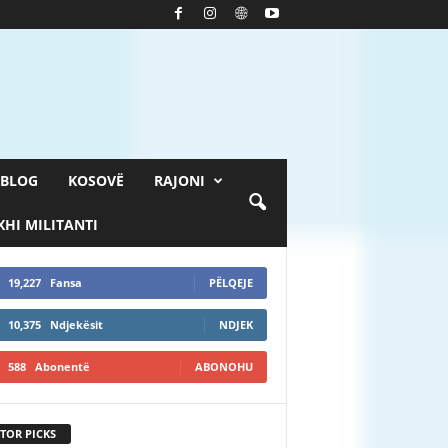
BLOG
KOSOVË
RAJONI
HI MILITANTI
19,227
Fansa
PËLQEJE
10,375
Ndjekësit
NDJEK
588
Abonentë
ABONOHU
TOR PICKS