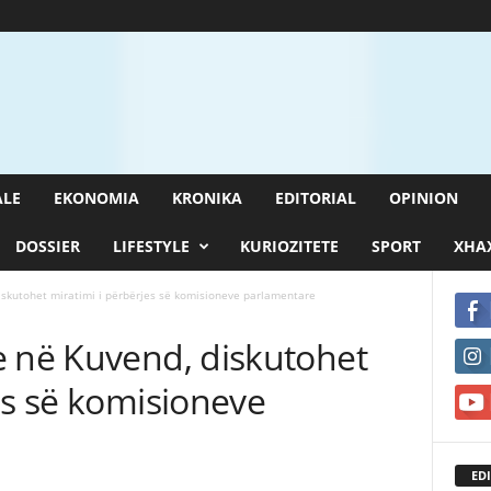
ALE
EKONOMIA
KRONIKA
EDITORIAL
OPINION
DOSSIER
LIFESTYLE
KURIOZITETE
SPORT
XHAX
iskutohet miratimi i përbërjes së komisioneve parlamentare
e në Kuvend, diskutohet
es së komisioneve
EDI