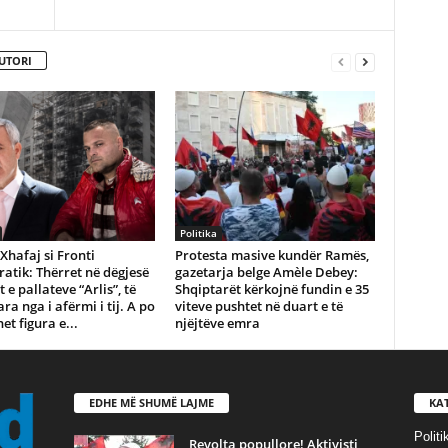
UTORI
Politika
Xhafaj si Fronti
Protesta masive kundër Ramës,
tik: Thërret në dëgjesë
gazetarja belge Amèle Debey:
 e pallateve “Arlis”, të
Shqiptarët kërkojnë fundin e 35
ra nga i afërmi i tij. A po
viteve pushtet në duart e të
et figura e...
njëjtëve emra
EDHE MË SHUMË LAJME
KA
Politi
Revolta popullore! Aktivisti