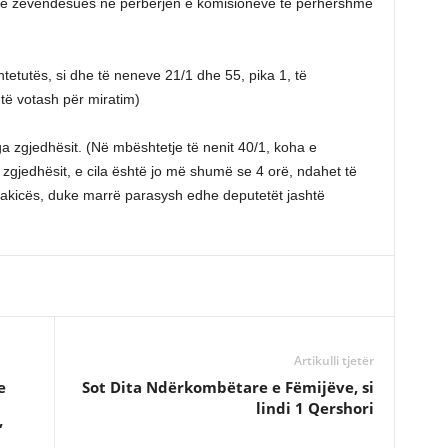
ëve zëvendësues në përbërjen e komisioneve të përhershme
htetutës, si dhe të neneve 21/1 dhe 55, pika 1, të
të votash për miratim)
ga zgjedhësit. (Në mbështetje të nenit 40/1, koha e
 zgjedhësit, e cila është jo më shumë se 4 orë, ndahet të
kicës, duke marrë parasysh edhe deputetët jashtë
Artikulli tjetër
e
Sot Dita Ndërkombëtare e Fëmijëve, si
lindi 1 Qershori
”