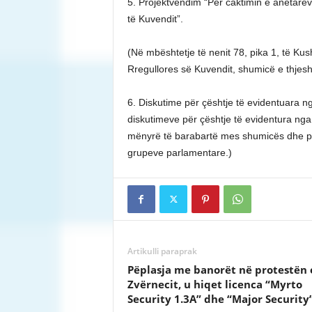
5. Projektvendim “Për caktimin e anëtar
të Kuvendit”.
(Në mbështetje të nenit 78, pika 1, të Kus
Rregullores së Kuvendit, shumicë e thjesh
6. Diskutime për çështje të evidentuara n
diskutimeve për çështje të evidentura nga
mënyrë të barabartë mes shumicës dhe pa
grupeve parlamentare.)
Artikulli paraprak
Pëplasja me banorët në protestën 
Zvërnecit, u hiqet licenca “Myrto
Security 1.3A” dhe “Major Security