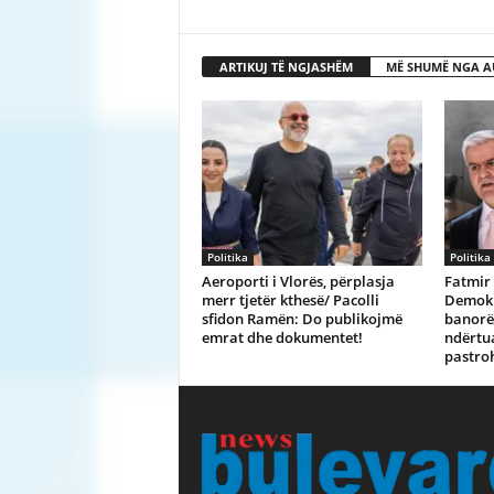
ARTIKUJ TË NGJASHËM
MË SHUMË NGA A
Politika
Politika
Aeroporti i Vlorës, përplasja
Fatmir 
merr tjetër kthesë/ Pacolli
Demokra
sfidon Ramën: Do publikojmë
banorët
emrat dhe dokumentet!
ndërtua
pastroh