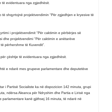
e të evidentuara nga zgjedhësit.
 të shqyrtojnë projektvendimin “Për zgjedhjen e kryesive të
yrtimi i projektvendimit “Për caktimin e përbërjes së
si dhe projektvendimi “Për caktimin e anëtarëve
të përhershme të Kuvendit”.
e për çështje të evidentuara nga zgjedhësit.
, është e ndarë mes grupeve parlamentare dhe deputetëve
ar i Partisë Socialiste ka në dispozicion 142 minuta, grupi
uta, ndërsa Aleanca për Ndryshim dhe Partia e Lirisë nga
e parlamentare kanë gjithsej 16 minuta, të ndarë në