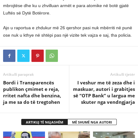
mbrojtëse dhe ku u zhvilluan armët e para atomike në botë gjatë
Luftës së Dytë Botërore.
Ajo u raportua e zhdukur më 26 qershor pasi nuk mbërriti në punë
ose nuk u kthye në shtëpi pas një vizite tek vajza e saj, tha policia.
Artikulli paraprak
Artikulli tjetër
Bordi i Transparencës
I veshur me të zeza dhe i
publikon çmimet e reja,
maskuar, autori i grabitjes
rritet nafta dhe benzina,
së “OTP Bank” u largua me
ja me sa do të tregtohen
skuter nga vendngjarja
ARTIKUJ TË NGJASHËM
MË SHUMË NGA AUTORI