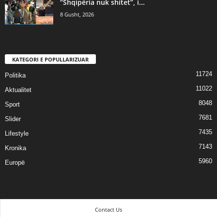
“Shqipëria nuk shitet”, i...
8 Gusht, 2026
KATEGORI E POPULLARIZUAR
11724
Politika
11022
Aktualitet
8048
Sport
7681
Slider
7435
Lifestyle
7143
Kronika
5960
Europë
Contact Us