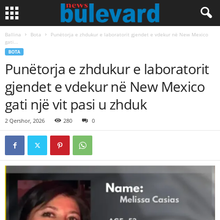
Ballina
Bota
Punëtorja e zhdukur e laboratorit gjendet e vdekur në New Mexico
gati...
BOTA
Punëtorja e zhdukur e laboratorit
gjendet e vdekur në New Mexico
gati një vit pasi u zhduk
2 Qershor, 2026
280
0