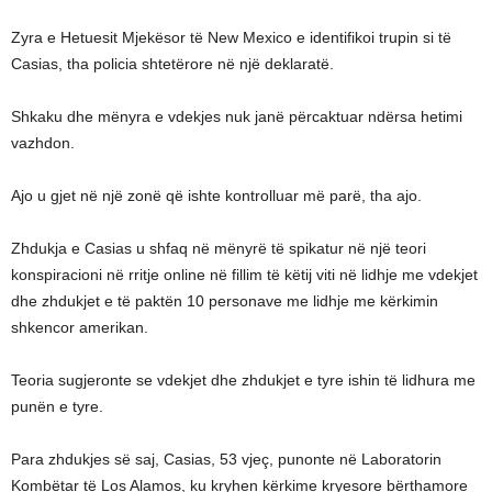
Zyra e Hetuesit Mjekësor të New Mexico e identifikoi trupin si të
Casias, tha policia shtetërore në një deklaratë.
Shkaku dhe mënyra e vdekjes nuk janë përcaktuar ndërsa hetimi
vazhdon.
Ajo u gjet në një zonë që ishte kontrolluar më parë, tha ajo.
Zhdukja e Casias u shfaq në mënyrë të spikatur në një teori
konspiracioni në rritje online në fillim të këtij viti në lidhje me vdekjet
dhe zhdukjet e të paktën 10 personave me lidhje me kërkimin
shkencor amerikan.
Teoria sugjeronte se vdekjet dhe zhdukjet e tyre ishin të lidhura me
punën e tyre.
Para zhdukjes së saj, Casias, 53 vjeç, punonte në Laboratorin
Kombëtar të Los Alamos, ku kryhen kërkime kryesore bërthamore