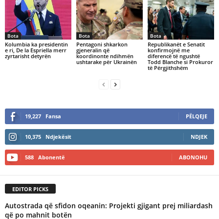
Bota
Bota
Bota
Kolumbia ka presidentin
Pentagoni shkarkon
Republikanët e Senatit
e ri, De la Espriella merr
gjeneralin që
konfirmojnë me
zyrtarisht detyrën
koordinonte ndihmën
diferencë të ngushtë
ushtarake për Ukrainën
Todd Blanche si Prokuror
të Përgjithshëm
19,227
Fansa
PËLQEJE
10,375
Ndjekësit
NDJEK
588
Abonentë
ABONOHU
EDITOR PICKS
Autostrada që sfidon oqeanin: Projekti gjigant prej miliardash
që po mahnit botën