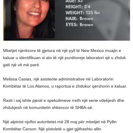
Mbetjet njerëzore të gjetura në një pyll të New Mexico muajin e
kaluar u identifikuan si ato të një punëtoreje laboratori që u zhduk
gati një vit më parë.
Melissa Casias, një asistente administrative në Laboratorin
Kombëtar të Los Alamos, u raportua e zhdukur qershorin e kaluar.
Rasti i saj ishte pjesë e spekulimeve rreth një serie vdekjesh dhe
zhdukjesh në komunitetin shkencor të SHBA-së.
Një alpinist njoftoi autoritetet më 28 maj për mbetjet në Pyllin
Kombëtar Carson. Një pistoletë u gjet gjithashtu afër.