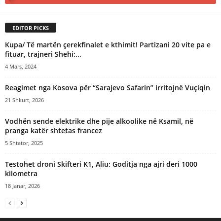
EDITOR PICKS
Kupa/ Të martën çerekfinalet e kthimit! Partizani 20 vite pa e
fituar, trajneri Shehi:...
4 Mars, 2024
Reagimet nga Kosova për “Sarajevo Safarin” irritojnë Vuçiqin
21 Shkurt, 2026
Vodhën sende elektrike dhe pije alkoolike në Ksamil, në
pranga katër shtetas francez
5 Shtator, 2025
​Testohet droni Skifteri K1, Aliu: Goditja nga ajri deri 1000
kilometra
18 Janar, 2026