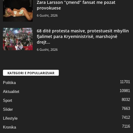
Zara Larsson “çmend” fansat me pozat
provokuese
6 Gusht, 2026
68 ditë protesta masive, protestuesit mbyllin
fjalimet para Kryeministrisë, marshojnë
drejt...
6 Gusht, 2026
KATEGORI E POPULLARIZUAR
11701
Politika
10981
Aktualitet
8032
Sport
7663
Slider
7412
Lifestyle
7116
Kronika