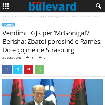
Ballina
Politika
Vendimi i GJK për ‘McGonigal’/ Berisha: Zbatoi porosinë e Ramës.
Do e...
POLITIKA
Vendimi i GJK për ‘McGonigal’/
Berisha: Zbatoi porosinë e Ramës.
Do e çojmë në Strasburg
2 Qershor, 2026
181
0