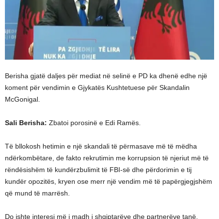
Berisha gjatë daljes për mediat në selinë e PD ka dhenë edhe një
koment për vendimin e Gjykatës Kushtetuese për Skandalin
McGonigal.
Sali Berisha:
Zbatoi porosinë e Edi Ramës.
Të bllokosh hetimin e një skandali të përmasave më të mëdha
ndërkombëtare, de fakto rekrutimin me korrupsion të njeriut më të
rëndësishëm të kundërzbulimit të FBI-së dhe përdorimin e tij
kundër opozitës, kryen ose merr një vendim më të papërgjegjshëm
që mund të marrësh.
Do ishte interesi më i madh i shqiptarëve dhe partnerëve tanë,