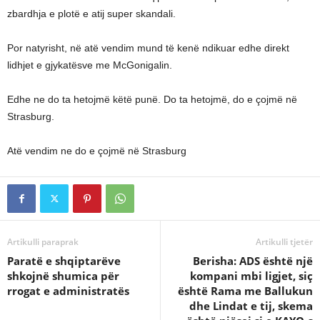
zbardhja e plotë e atij super skandali.
Por natyrisht, në atë vendim mund të kenë ndikuar edhe direkt
lidhjet e gjykatësve me McGonigalin.
Edhe ne do ta hetojmë këtë punë. Do ta hetojmë, do e çojmë në
Strasburg.
Atë vendim ne do e çojmë në Strasburg
Artikulli paraprak
Artikulli tjetër
Paratë e shqiptarëve
Berisha: ADS është një
shkojnë shumica për
kompani mbi ligjet, siç
rrogat e administratës
është Rama me Ballukun
dhe Lindat e tij, skema