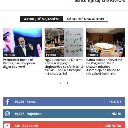
është njësoj si e KAYO-s
ARTIKUJ TË NGJASHËM
MË SHUMË NGA AUTORI
Politika
Politika
Politika
Premtimet boshe të
Nga pushimet në Dhërmi,
Rama mbledh Qeverinë
Ramës, pse Shqipëria
Rama u shpjegon
në Pogradec. Më 7
digjet çdo verë
shqiptarëve se çfarë është
shtator mbahet
“BESA”… por a e besojnë
Asambleja që mund të
më shqiptarët?
ndryshojë kabinetin
19,226
Fansa
PËLQEJE
10,377
Ndjekësit
NDJEK
588
Abonentë
ABONOHU