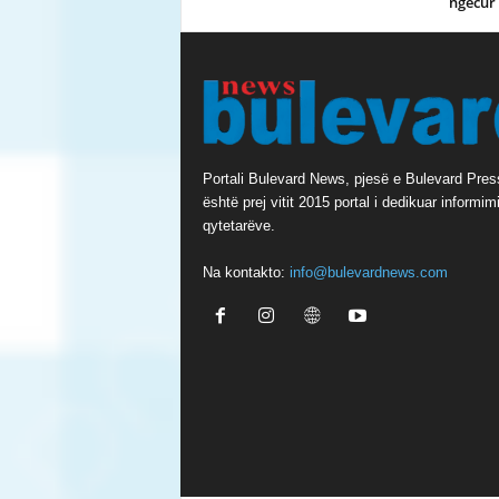
ngecur 
Portali Bulevard News, pjesë e Bulevard Pres
është prej vitit 2015 portal i dedikuar informimi
qytetarëve.
Na kontakto:
info@bulevardnews.com