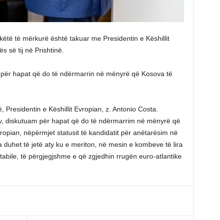
ëtë të mërkurë është takuar me Presidentin e Këshillit
s së tij në Prishtinë.
n për hapat që do të ndërmarrin në mënyrë që Kosova të
, Presidentin e Këshillit Evropian, z. Antonio Costa.
itiv, diskutuam për hapat që do të ndërmarrim në mënyrë që
ropian, nëpërmjet statusit të kandidatit për anëtarësim në
va duhet të jetë aty ku e meriton, në mesin e kombeve të lira
tabile, të përgjegjshme e që zgjedhin rrugën euro-atlantike