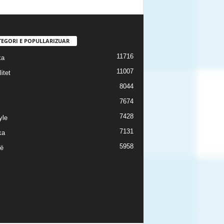
TEGORI E POPULLARIZUAR
11716
ka
11007
itet
8044
7674
7428
yle
7131
ka
5958
ë