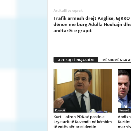
Artikulli paraprak
Trafik armësh drejt Anglisë, GJKKO
dënon me burg Adulla Hoxhajn dh
anëtarët e grupit
ARTIKUJ TË NGJASHËM
MË SHUMË NGA A
Kosovë
Kosovë
Kurti i ofron PDK-së postin e
Abdixh
kryetarit të Kuvendit në këmbim
Kurtin:
të votës për presidentin
marrëv