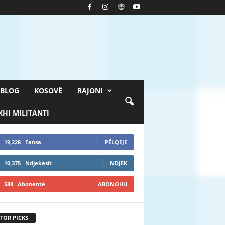
BLOG
KOSOVË
RAJONI
HI MILITANTI
19,228
Fansa
PËLQEJE
10,375
Ndjekësit
NDJEK
588
Abonentë
ABONOHU
TOR PICKS