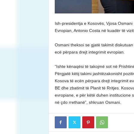
Ish-presidentja e Kosovës, Vjosa Osmani k
Evropian, Antonio Costa në kuadër të vizitë
Osmani theksoi se gjatë takimit diskutua
ecë përpara drejt integrimit evropian.
“Ishte kënaqësi të takojmë sot në Prishtinë
Përgjatë këtij takimi jashtëzakonisht poz
Kosova të ecën përpara drejt integrimit ev
BE dhe zbatimit të Planit të Rritjes. Koso
evropiane, e për këtë duhen institucione s
në çdo rrethanë”, shkruan Osmani.