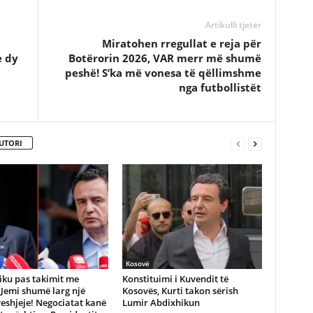
Artikulli tjetër
Miratohen rregullat e reja për
e dy
Botërorin 2026, VAR merr më shumë
peshë! S’ka më vonesa të qëllimshme
nga futbollistët
UTORI
Kosovë
iku pas takimit me
Konstituimi i Kuvendit të
 Jemi shumë larg një
Kosovës, Kurti takon sërish
eshjeje! Negociatat kanë
Lumir Abdixhikun