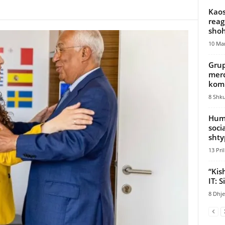
Kaos
reago
shoh
10 Mar
Grup
merc
komb
8 Shku
Humb
soci
shty
13 Pril
“Kis
IT: 
8 Dhje