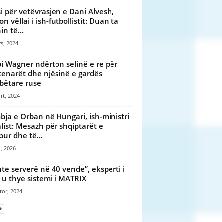
i për vetëvrasjen e Dani Alvesh,
n vëllai i ish-futbollistit: Duan ta
in të...
s, 2024
i Wagner ndërton selinë e re për
enarët dhe njësinë e gardës
ëtare ruse
rt, 2024
ja e Orban në Hungari, ish-ministri
alist: Mesazh për shqiptarët e
pur dhe të...
l, 2026
hte serverë në 40 vende”, eksperti i
Si u thye sistemi i MATRIX
tor, 2024