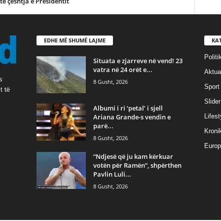
te çështja e Presidentit
EDHE MË SHUMË LAJME
KA
Politi
Situata e zjarreve në vend! 23
vatra në 24 orët e...
Aktual
s
8 Gusht, 2026
Sport
t të
Slider
Albumi i ri ‘petal’ i sjell
Ariana Grande-s vendin e
Lifest
parë...
Kroni
8 Gusht, 2026
Europ
“Ndjesë që ju kam kërkuar
votën për Ramën”, shpërthen
Pavlin Luli...
8 Gusht, 2026