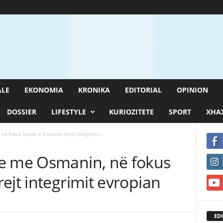
ALE
EKONOMIA
KRONIKA
EDITORIAL
OPINION
DOSSIER
LIFESTYLE
KURIOZITETE
SPORT
XHAX
ë fokus hapat e Kosovës drejt integrimit...
e me Osmanin, në fokus
ejt integrimit evropian
EDI