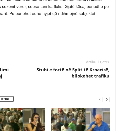
s sezonit veror, sepse tani ka fluks. Gjatë kësaj periudhe po
harit. Po punohet edhe nyjet që ndihmojnë subjektet
Artikulli tjetër
dimi
Stuhi e fortë në Split të Kroacisë,
aj
bllokohet trafiku
UTORI