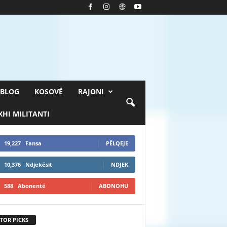
BLOG
KOSOVË
RAJONI
HI MILITANTI
19,227
Fansa
PËLQEJE
10,376
Ndjekësit
NDJEK
588
Abonentë
ABONOHU
TOR PICKS