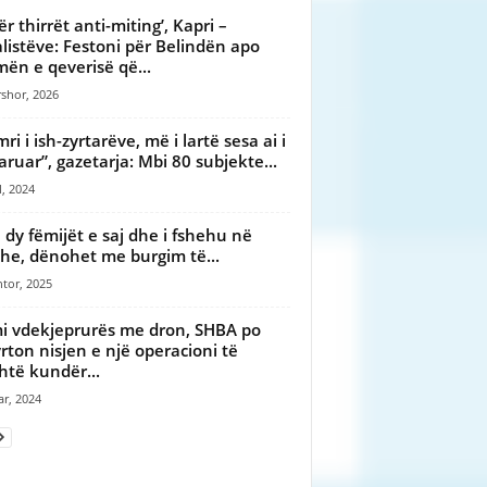
ër thirrët anti-miting’, Kapri –
alistëve: Festoni për Belindën apo
mën e qeverisë që...
shor, 2026
ri i ish-zyrtarëve, më i lartë sesa ai i
aruar”, gazetarja: Mbi 80 subjekte...
l, 2024
 dy fëmijët e saj dhe i fshehu në
xhe, dënohet me burgim të...
tor, 2025
i vdekjeprurës me dron, SHBA po
rton nisjen e një operacioni të
htë kundër...
ar, 2024