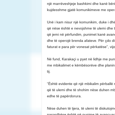
një marrëveshjeje bashkimi dhe kanë bërë 
kujdesshme gjatë komunikimeve me operato
Unë i kam nisur një komunikim, duke i dh
që nëse është e nevojshme të ulemi dhe të
që jemi në përfundim, punimet kanë avanc
dhe të operojë brenda afateve. Për çdo di
faturat e para për vonesat përkatëse”, vijoi
Në fund, Karakaçi u pyet në lidhje me pun
me mbikalimet e këmbësorëve dhe planin pë
tij.
“Është evidente që një mbikalim përballë n
që të ulemi dhe të shohim nëse duhen mb
edhe të papërdorura.
Nëse duhen të tjera, të ulemi të diskuto
pasardhëse është në punime të avancuara.