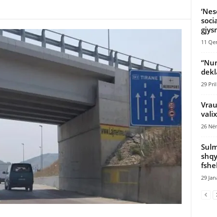
‘Nes
soci
gjys
11 Qer
“Num
dekl
29 Pril
Vrau
vali
26 Nën
Sulm
shqy
fshe
29 Jan