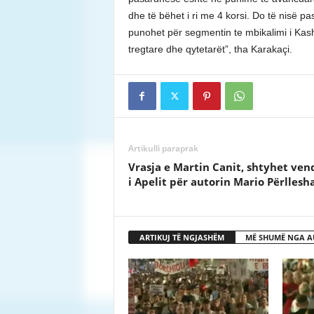
dhe të bëhet i ri me 4 korsi. Do të nisë pa
punohet për segmentin te mbikalimi i Kas
tregtare dhe qytetarët”, tha Karakaçi.
Artikulli paraprak
Vrasja e Martin Canit, shtyhet ven
i Apelit për autorin Mario Përllesh
ARTIKUJ TË NGJASHËM
MË SHUMË NGA A