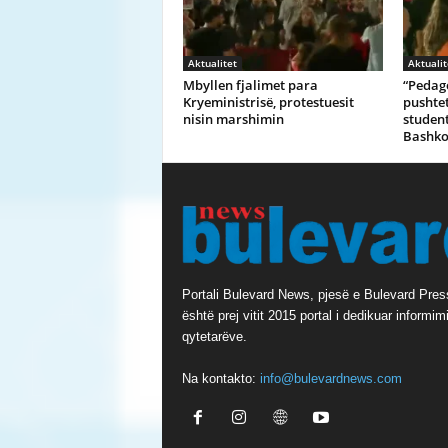
Aktualitet
Aktualit
Mbyllen fjalimet para
“Pedago
Kryeministrisë, protestuesit
pushteti
nisin marshimin
student
Bashko
Portali Bulevard News, pjesë e Bulevard Pres
është prej vitit 2015 portal i dedikuar informimi
qytetarëve.
Na kontakto:
info@bulevardnews.com