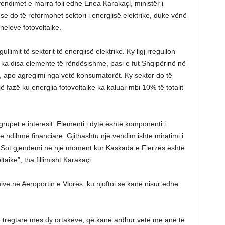
endimet e marra foli edhe Enea Karakaçi, ministër i
 se do të reformohet sektori i energjisë elektrike, duke vënë
neleve fotovoltaike.
ullimit të sektorit të energjisë elektrike. Ky ligj rregullon
gj ka disa elemente të rëndësishme, pasi e fut Shqipërinë në
imi, apo agregimi nga vetë konsumatorët. Ky sektor do të
ë fazë ku energjia fotovoltaike ka kaluar mbi 10% të totalit
 grupet e interesit. Elementi i dytë është komponenti i
he ndihmë financiare. Gjithashtu një vendim ishte miratimi i
. Sot gjendemi në një moment kur Kaskada e Fierzës është
aike”, tha fillimisht Karakaçi.
nive në Aeroportin e Vlorës, ku njoftoi se kanë nisur edhe
e tregtare mes dy ortakëve, që kanë ardhur vetë me anë të