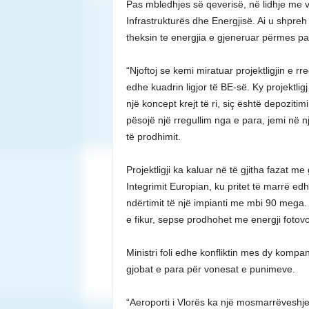
Pas mbledhjes së qeverisë, në lidhje me v
Infrastrukturës dhe Energjisë. Ai u shpreh
theksin te energjia e gjeneruar përmes pa
“Njoftoj se kemi miratuar projektligjin e rreg
edhe kuadrin ligjor të BE-së. Ky projektli
një koncept krejt të ri, siç është depozit
pësojë një rregullim nga e para, jemi në nj
të prodhimit.
Projektligji ka kaluar në të gjitha fazat me
Integrimit Europian, ku pritet të marrë ed
ndërtimit të një impianti me mbi 90 mega
e fikur, sepse prodhohet me energji fotovolt
Ministri foli edhe konfliktin mes dy kompa
gjobat e para për vonesat e punimeve.
“Aeroporti i Vlorës ka një mosmarrëveshj