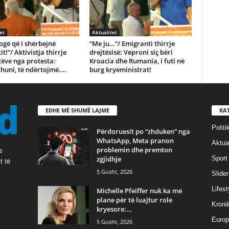
et
Aktualitet
gë që i shërbejnë
“Me ju…”/ Emigranti thirrje
t!”/ Aktivistja thirrje
drejtësisë: Veproni siç bëri
ëve nga protesta:
Kroacia dhe Rumania, i futi në
huni, të ndërtojmë….
burg kryeministrat!
EDHE MË SHUMË LAJME
KA
Politi
Përdoruesit po “zhduken” nga
WhatsApp, Meta pranon
Aktual
problemin dhe premton
s
zgjidhje
Sport
t të
5 Gusht, 2026
Slider
Lifest
Michelle Pfeiffer nuk ka më
plane për të luajtur role
Kroni
kryesore:...
Europ
5 Gusht, 2026