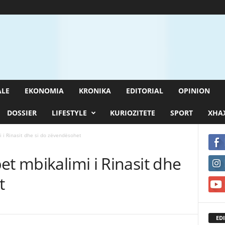
ALE
EKONOMIA
KRONIKA
EDITORIAL
OPINION
DOSSIER
LIFESTYLE
KURIOZITETE
SPORT
XHAX
 i Rinasit dhe si do zëvendësohet
et mbikalimi i Rinasit dhe
t
EDI