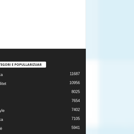
TEGORI E POPULLARIZUAR
11687
ka
10956
itet
8025
7654
7402
yle
7105
ka
5941
ë