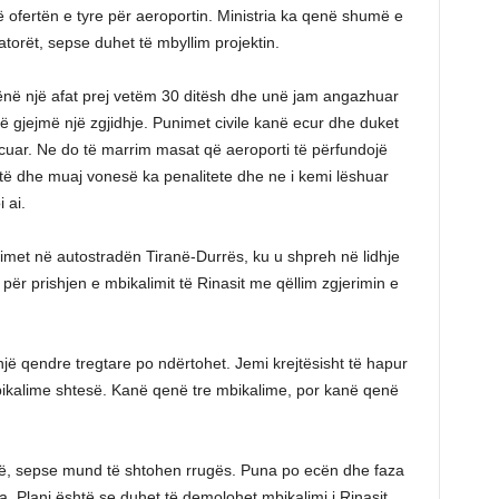
ofertën e tyre për aeroportin. Ministria ka qenë shumë e
rët, sepse duhet të mbyllim projektin.
ënë një afat prej vetëm 30 ditësh dhe unë jam angazhuar
 gjejmë një zgjidhje. Punimet civile kanë ecur dhe duket
uar. Ne do të marrim masat që aeroporti të përfundojë
të dhe muaj vonesë ka penalitete dhe ne i kemi lëshuar
 ai.
imet në autostradën Tiranë-Durrës, ku u shpreh në lidhje
r prishjen e mbikalimit të Rinasit me qëllim zgjerimin e
jë qendre tregtare po ndërtohet. Jemi krejtësisht të hapur
ikalime shtesë. Kanë qenë tre mbikalime, por kanë qenë
jmë, sepse mund të shtohen rrugës. Puna po ecën dhe faza
 Plani është se duhet të demolohet mbikalimi i Rinasit