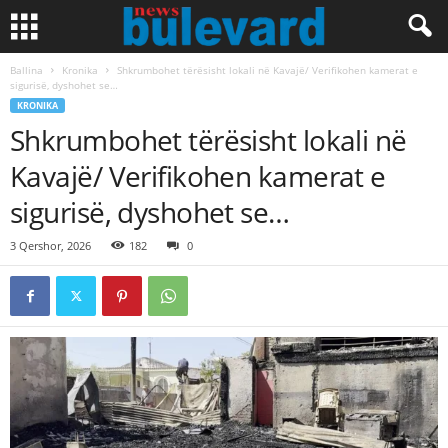
Ballina
Kronika
Shkrumbohet tërësisht lokali në Kavajë/ Verifikohen kamerat e
sigurisë, dyshohet se…
KRONIKA
Shkrumbohet tërësisht lokali në
Kavajë/ Verifikohen kamerat e
sigurisë, dyshohet se…
3 Qershor, 2026
182
0