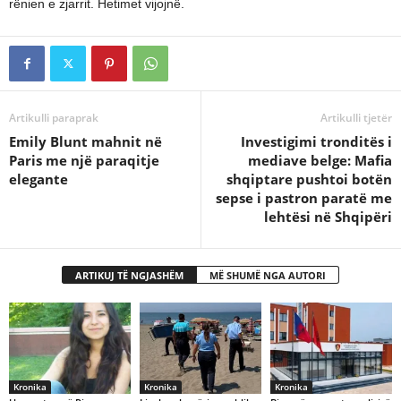
rënien e zjarrit. Hetimet vijojnë.
Artikulli paraprak
Artikulli tjetër
Emily Blunt mahnit në
Investigimi tronditës i
Paris me një paraqitje
mediave belge: Mafia
elegante
shqiptare pushtoi botën
sepse i pastron paratë me
lehtësi në Shqipëri
ARTIKUJ TË NGJASHËM
MË SHUMË NGA AUTORI
Kronika
Kronika
Kronika