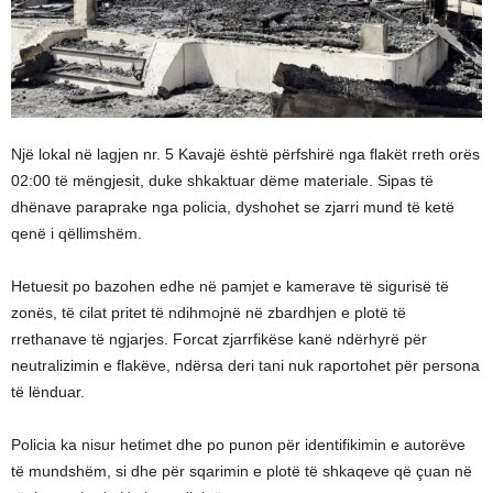
Një lokal në lagjen nr. 5 Kavajë është përfshirë nga flakët rreth orës
02:00 të mëngjesit, duke shkaktuar dëme materiale. Sipas të
dhënave paraprake nga policia, dyshohet se zjarri mund të ketë
qenë i qëllimshëm.
Hetuesit po bazohen edhe në pamjet e kamerave të sigurisë të
zonës, të cilat pritet të ndihmojnë në zbardhjen e plotë të
rrethanave të ngjarjes. Forcat zjarrfikëse kanë ndërhyrë për
neutralizimin e flakëve, ndërsa deri tani nuk raportohet për persona
të lënduar.
Policia ka nisur hetimet dhe po punon për identifikimin e autorëve
të mundshëm, si dhe për sqarimin e plotë të shkaqeve që çuan në