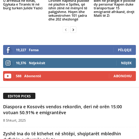
U arrestua në Rinas,
Lirohen hapësira publike
Bien në prangat e policisë
Gjykata e Tiranës lë në
në plazhin e Spilles, që
dy persona/ Kapen duke
burg turken Julide Yazici
ishin zënë në mënyrë të
transportuar 15
paligjshme. Hiqen dhe
emigrantë afrikanë, drejt
sekuestrohen 101 çadra
Malit të Zi
dhe 202 shezlongë
19,227
Fansa
PËLQEJE
10,376
Ndjekësit
NDJEK
588
Abonentë
ABONOHU
EDITOR PICKS
Diaspora e Kosovës vendos rekordin, deri në orën 15:00
votuan 50.91% e emigrantëve
8 Shkurt, 2025
Zyshë Ina do të kthehet në shtëpi, shqiptarët mbledhin