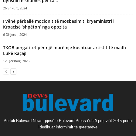
dyfishin e shumës për ta...
26 Shkurt, 2024
I vënë përballë mocionit të mosbesimit, kryeministri i
Kroacisë ‘shpëton’ nga opozita
6 Dhjetor, 2024
TKOB përgatitet për një mbrëmje kushtuar artistit të madh
Lukë Kaçaj!
12 Qershor, 2026
Portali Bulevard News, pjesë e Bulevard Press është prej vitit 2015 portal
i dedikuar informimit të qytetarëve.