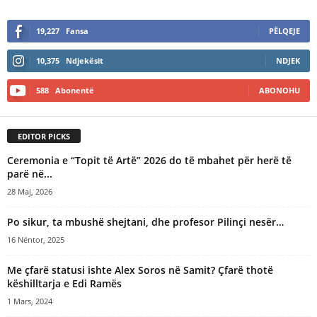
19,227
Fansa
PËLQEJE
10,375
Ndjekësit
NDJEK
588
Abonentë
ABONOHU
EDITOR PICKS
Ceremonia e “Topit të Artë” 2026 do të mbahet për herë të
parë në...
28 Maj, 2026
Po sikur, ta mbushë shejtani, dhe profesor Pilinçi nesër…
16 Nëntor, 2025
Me çfarë statusi ishte Alex Soros në Samit? Çfarë thotë
këshilltarja e Edi Ramës
1 Mars, 2024