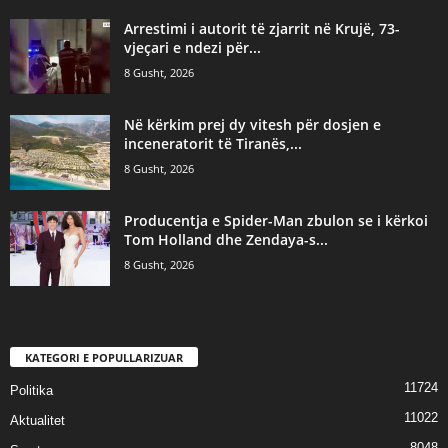
Arrestimi i autorit të zjarrit në Krujë, 73-
vjeçari e ndezi për...
8 Gusht, 2026
Në kërkim prej dy vitesh për dosjen e
inceneratorit të Tiranës,...
8 Gusht, 2026
Producentja e Spider-Man zbulon se i kërkoi
Tom Holland dhe Zendaya-s...
8 Gusht, 2026
KATEGORI E POPULLARIZUAR
11724
Politika
11022
Aktualitet
8048