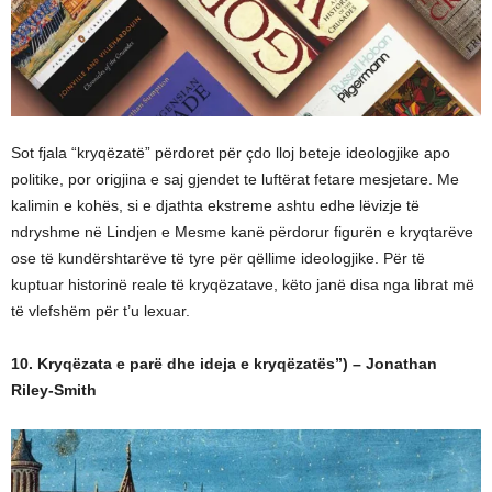
Sot fjala “kryqëzatë” përdoret për çdo lloj beteje ideologjike apo
politike, por origjina e saj gjendet te luftërat fetare mesjetare. Me
kalimin e kohës, si e djathta ekstreme ashtu edhe lëvizje të
ndryshme në Lindjen e Mesme kanë përdorur figurën e kryqtarëve
ose të kundërshtarëve të tyre për qëllime ideologjike. Për të
kuptuar historinë reale të kryqëzatave, këto janë disa nga librat më
të vlefshëm për t’u lexuar.
10. Kryqëzata e parë dhe ideja e kryqëzatës”) – Jonathan
Riley-Smith