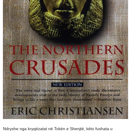
Ndryshe nga kryqëzatat në Tokën e Shenjtë, këto fushata u