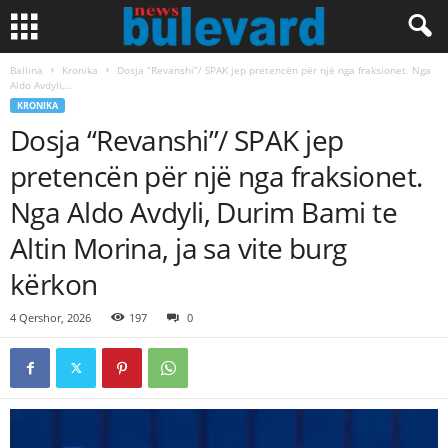
Ballina
Kronika
Dosja “Revanshi”/ SPAK jep pretencën për një nga fraksionet. Nga
Aldo Avdyli,...
KRONIKA
Dosja “Revanshi”/ SPAK jep
pretencën për një nga fraksionet.
Nga Aldo Avdyli, Durim Bami te
Altin Morina, ja sa vite burg
kërkon
4 Qershor, 2026
197
0