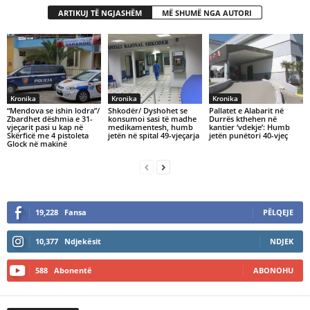
ARTIKUJ TË NGJASHËM
MË SHUMË NGA AUTORI
Kronika
Kronika
Kronika
“Mendova se ishin lodra”/
Shkodër/ Dyshohet se
Pallatet e Alabarit në
Zbardhet dëshmia e 31-
konsumoi sasi të madhe
Durrës kthehen në
vjeçarit pasi u kap në
medikamentesh, humb
kantier ‘vdekje’: Humb
Skërficë me 4 pistoleta
jetën në spital 49-vjeçarja
jetën punëtori 40-vjeç
Glock në makinë
19,228
Fansa
PËLQEJE
10,377
Ndjekësit
NDJEK
588
Abonentë
ABONOHU