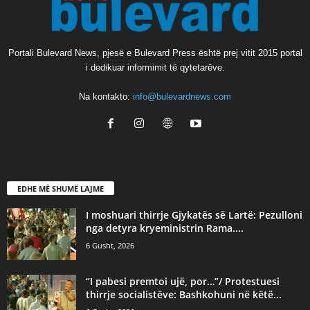
Portali Bulevard News, pjesë e Bulevard Press është prej vitit 2015 portal
i dedikuar informimit të qytetarëve.
Na kontakto:
info@bulevardnews.com
EDHE MË SHUMË LAJME
I moshuari thirrje Gjykatës së Lartë: Pezulloni
nga detyra kryeministrin Rama....
6 Gusht, 2026
“I pabesi premtoi ujë, por…”/ Protestuesi
thirrje socialistëve: Bashkohuni në këtë...