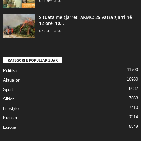
6 Gusht, 2026
Situata me zjarret, AKMC: 25 vatra zjarri në
12 orë, 10...
6 Gusht, 2026
KATEGORI E POPULLARIZUAR
11700
Politika
10980
Aktualitet
8032
Sport
7663
Slider
7410
Lifestyle
7114
Kronika
5949
Europë