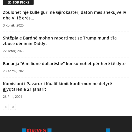
EDITOR PICKS
Zbulohet një kullë guri në Gjirokastër, daton mes shekujve IV
dhe VI të erës...
3 Korrik, 2025
Shtëpia e Bardhë mohon raportimet se Trump mund t’ia
zbusë dënimin Diddyt
22 Tetor, 2025
Bananja “6 milionë dollarëshe” konsumohet për herë të dytë
23 Korrik, 2025
Komisioni i Pavarur i Kualifikimit konfirmon në detyrë
gjyqtaren e 21 Janarit
26 Prill, 2024