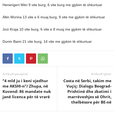
Henerigert Mitri 9 vite burg, 6 vite burg me gjykim të shkurtuar
Altin Morina 13 vite e 6 muaj burg, 9 vite me gjykim të shkurtuar
Jozi Kraja 10 vite burg, 6 vite e 8 muaj me gjykim të shkurtuar
Durim Bami 21 vite burg, 14 vite me gjykim të shkurtuar
Artikulli paraprak
Artikulli tjetër
“4 mld ju i keni vjedhur
Costa në Serbi, takim me
me AKSHI-n”/ Zhupa, në
Vuçiç: Dialogu Beograd-
Kuvend: 86 mandate nuk
Prishtinë dhe zbatimi i
janë licenca për të vrarë
marrëveshjes së Ohrit,
thelbësore për BE-në