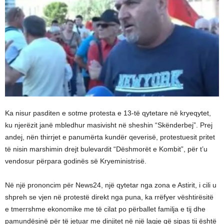
Ka nisur pasditen e sotme protesta e 13-të qytetare në kryeqytet,
ku njerëzit janë mbledhur masivisht në sheshin “Skënderbej”. Prej
andej, nën thirrjet e panumërta kundër qeverisë, protestuesit pritet
të nisin marshimin drejt bulevardit “Dëshmorët e Kombit”, për t’u
vendosur përpara godinës së Kryeministrisë.
Në një prononcim për News24, një qytetar nga zona e Astirit, i cili u
shpreh se vjen në protestë direkt nga puna, ka rrëfyer vështirësitë
e tmerrshme ekonomike me të cilat po përballet familja e tij dhe
pamundësinë për të jetuar me dinjitet në një lagje që sipas tij është