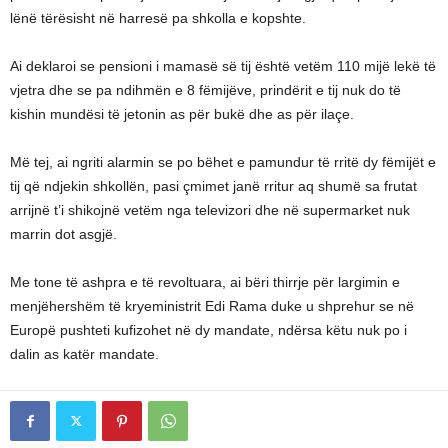
lënë tërësisht në harresë pa shkolla e kopshte.
Ai deklaroi se pensioni i mamasë së tij është vetëm 110 mijë lekë të
vjetra dhe se pa ndihmën e 8 fëmijëve, prindërit e tij nuk do të
kishin mundësi të jetonin as për bukë dhe as për ilaçe.
Më tej, ai ngriti alarmin se po bëhet e pamundur të rritë dy fëmijët e
tij që ndjekin shkollën, pasi çmimet janë rritur aq shumë sa frutat
arrijnë t’i shikojnë vetëm nga televizori dhe në supermarket nuk
marrin dot asgjë.
Me tone të ashpra e të revoltuara, ai bëri thirrje për largimin e
menjëhershëm të kryeministrit Edi Rama duke u shprehur se në
Europë pushteti kufizohet në dy mandate, ndërsa këtu nuk po i
dalin as katër mandate.