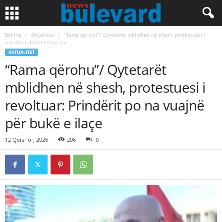
Ballina
Aktualitet
“Rama qërohu”/ Qytetarët mblidhen në shesh, protestuesi i
revoltuar: Prindërit po na...
AKTUALITET
“Rama qërohu”/ Qytetarët
mblidhen në shesh, protestuesi i
revoltuar: Prindërit po na vuajnë
për bukë e ilaçe
12 Qershor, 2026
206
0