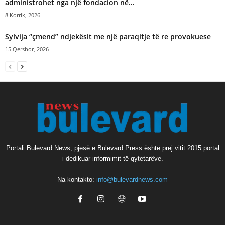
administrohet nga një fondacion në...
8 Korrik, 2026
Sylvija “çmend” ndjekësit me një paraqitje të re provokuese
15 Qershor, 2026
Portali Bulevard News, pjesë e Bulevard Press është prej vitit 2015 portal
i dedikuar informimit të qytetarëve.
Na kontakto:
info@bulevardnews.com