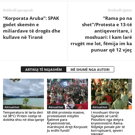
Artikulli paraprak
Artikulli tjetër
“Korporata Aruba”: SPAK
“Rama po na
godet skemën e
shet”/Protesta e 13-të
miliardave të drogës dhe
antiqeveritare, i
kullave në Tiranë
moshuari: I kam larë
rrugët me lot, fëmija im ka
punuar që 12 vjeç
ARTIKUJ TË NGJASHËM
MË SHUMË NGA AUTORI
Aktualitet
Aktualitet
Aktualitet
Temperatura të larta deri
68 ditë protesta masive,
I moshuari thirrje
në 38°C/ Priten reshje të
protestuesit mbyllin
Gjykatës së Lartë:
dobëta shiu në disa qarqe
fjalimet para
Pezulloni nga detyra
Kryeministrisë,
kryeministrin Rama.
marshojnë drejt Korpusit:
Ndjekje penale për të
Ju erdhi fundi!
korruptuarit, qeveri
teknike!