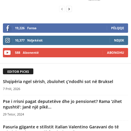
19,226
Fansa
PËLQEJE
10,377
Ndjekësit
NDJEK
588
Abonentë
ABONOHU
EDITOR PICKS
Shqipëria ngel sërish, zbulohet ç’ndodhi sot në Bruksel
7 Prill, 2026
Pse i rrisni pagat deputetëve dhe jo pensionet? Rama ‘zihet
ngushtë’: Janë një pikë...
29 Tetor, 2024
Pasuria gjigante e stilistit italian Valentino Garavani do të