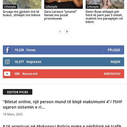
Lifestyle
Lifestyle
Lifestyle
Gruaja me gjoksin më të
Zara Larsson “çmend”
Demi Rose shfaqet për
bukur, shfaqet me bikine
fansat me pozat
herë të parë pas 3 vitesh,
provokuese
mahnit me paraqitjen në
bikini
19,228
Fansa
PËLQEJE
10,377
Ndjekësit
NDJEK
588
Abonentë
ABONOHU
EDITOR PICKS
“Biletat online, një person mund të blejë maksimumi 4”/ FSHF
sqaron sistemin e ri...
18 Mars, 2025
8 të arrestuar në Mykonos/ Policia greke e përfshirë në trafik