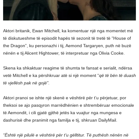
Aktori britanik, Ewan Mitchell, ka komentuar një nga momentet më
të diskutueshme të episodit hapës të sezonit të tretë të “House of
the Dragon”, ku personazhi i tij, Aemond Targaryen, puth në buzë
nënën e tij Alicent Hightower, të interpretuar nga Olivia Cooke.
Skena ka shkaktuar reagime të shumta te fansat e serialit, ndërsa
vetë Mitchell e ka përshkruar atë si një moment “
që të bën të duash
të vjellësh pak në gojë”.
Aktori pranoi se ishte një skenë e vështirë për t’u përjetuar, por
theksoi se ajo pasqyron marrëdhënien e shtrembëruar emocionale
të Aemondit, i cili gjatë gjithë jetës ka vuajtur nga mungesa e
dashurisë dhe pranimit nga familja e tij, shkruan DailyMail.
“Është një pilulë e vështirë për t’u gëlltitur. Të puthësh nënën në