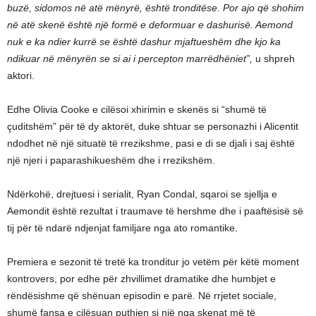
buzë, sidomos në atë mënyrë, është tronditëse. Por ajo që shohim
në atë skenë është një formë e deformuar e dashurisë. Aemond
nuk e ka ndier kurrë se është dashur mjaftueshëm dhe kjo ka
ndikuar në mënyrën se si ai i percepton marrëdhëniet”,
u shpreh
aktori.
Edhe Olivia Cooke e cilësoi xhirimin e skenës si “shumë të
çuditshëm” për të dy aktorët, duke shtuar se personazhi i Alicentit
ndodhet në një situatë të rrezikshme, pasi e di se djali i saj është
një njeri i paparashikueshëm dhe i rrezikshëm.
Ndërkohë, drejtuesi i serialit, Ryan Condal, sqaroi se sjellja e
Aemondit është rezultat i traumave të hershme dhe i paaftësisë së
tij për të ndarë ndjenjat familjare nga ato romantike.
Premiera e sezonit të tretë ka tronditur jo vetëm për këtë moment
kontrovers, por edhe për zhvillimet dramatike dhe humbjet e
rëndësishme që shënuan episodin e parë. Në rrjetet sociale,
shumë fansa e cilësuan puthjen si një nga skenat më të