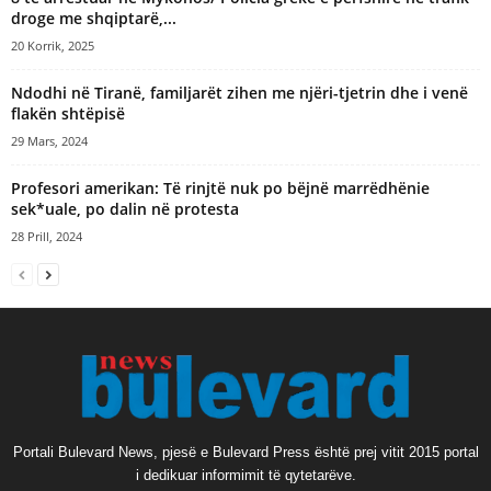
droge me shqiptarë,...
20 Korrik, 2025
Ndodhi në Tiranë, familjarët zihen me njëri-tjetrin dhe i venë
flakën shtëpisë
29 Mars, 2024
Profesori amerikan: Të rinjtë nuk po bëjnë marrëdhënie
sek*uale, po dalin në protesta
28 Prill, 2024
Portali Bulevard News, pjesë e Bulevard Press është prej vitit 2015 portal
i dedikuar informimit të qytetarëve.