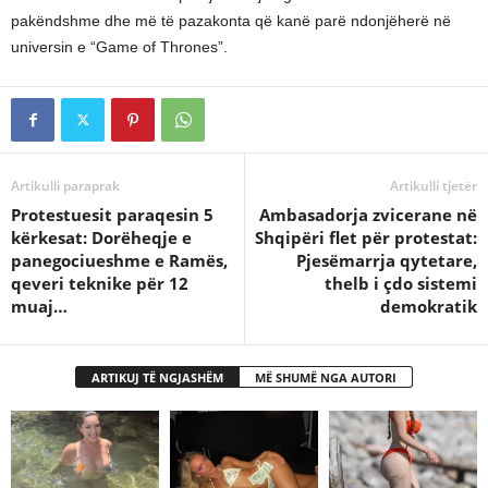
pakëndshme dhe më të pazakonta që kanë parë ndonjëherë në
universin e “Game of Thrones”.
Artikulli paraprak
Artikulli tjetër
Protestuesit paraqesin 5
Ambasadorja zvicerane në
kërkesat: Dorëheqje e
Shqipëri flet për protestat:
panegociueshme e Ramës,
Pjesëmarrja qytetare,
qeveri teknike për 12
thelb i çdo sistemi
muaj…
demokratik
ARTIKUJ TË NGJASHËM
MË SHUMË NGA AUTORI