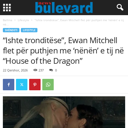
Ballina
Lifestyle
“Ishte tronditëse”, Ewan Mitchell flet për puthjen me ‘nënën’ e tij
në...
SHËNDETI
LIFESTYLE
“Ishte tronditëse”, Ewan Mitchell
flet për puthjen me ‘nënën’ e tij në
“House of the Dragon”
22 Qershor, 2026
237
0