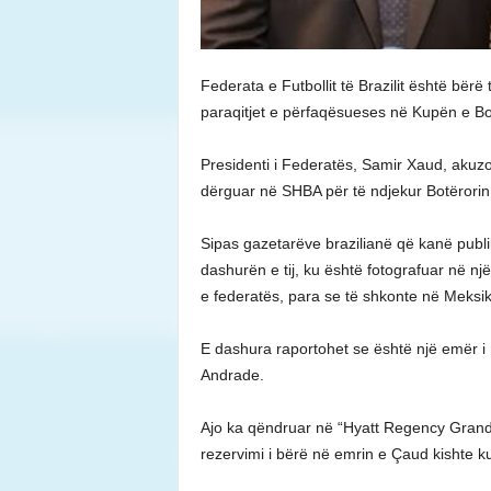
Federata e Futbollit të Brazilit është bër
paraqitjet e përfaqësueses në Kupën e Bo
Presidenti i Federatës, Samir Xaud, akuzoh
dërguar në SHBA për të ndjekur Botërorin
Sipas gazetarëve brazilianë që kanë publik
dashurën e tij, ku është fotografuar në n
e federatës, para se të shkonte në Meksiko
E dashura raportohet se është një emër i n
Andrade.
Ajo ka qëndruar në “Hyatt Regency Grand C
rezervimi i bërë në emrin e Çaud kishte k