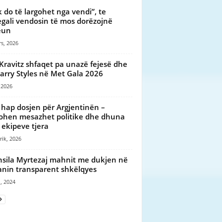
 do të largohet nga vendi”, te
gali vendosin të mos dorëzojnë
eun
s, 2026
Kravitz shfaqet pa unazë fejesë dhe
arry Styles në Met Gala 2026
 2026
 hap dosjen për Argjentinën –
ohen mesazhet politike dhe dhuna
 ekipeve tjera
rik, 2026
sila Myrtezaj mahnit me dukjen në
anin transparent shkëlqyes
, 2024