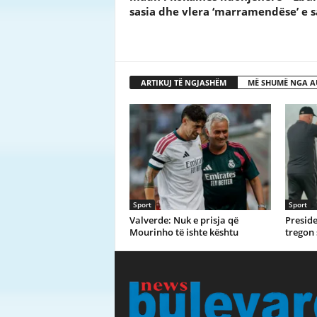
sasia dhe vlera ‘marramendëse’ e s
ARTIKUJ TË NGJASHËM
MË SHUMË NGA A
Sport
Sport
Valverde: Nuk e prisja që
Preside
Mourinho të ishte kështu
tregon 