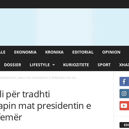
ALE
EKONOMIA
KRONIKA
EDITORIAL
OPINION
DOSSIER
LIFESTYLE
KURIOZITETE
SPORT
XHAX
hkëshortore, kapin mat presidentin e Federatës me një...
 për tradhti
apin mat presidentin e
femër
EDI