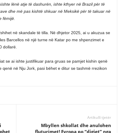
kishte lënë atje të dashurën, ishte kthyer në Brazil për të
mrave dhe më pas kishtë shkuar në Meksikë për të takuar në
 fëmijë.
fshihet në skandale të tilla. Në dhjetor 2025, ai u akuzua se
es Barcellos në një turne në Katar po me shpenzimet e
 dollarë.
 se ai ishte justifikuar para gruas se pamjet kishin qenë
hte qenë në Nju Jork, pasi bëhet e ditur se tashmë rrezikon
Artikulli tjetër
i
Mbyllen shkollat dhe anulohen
lohet
fluturimet! Evropa po “digjet” nga