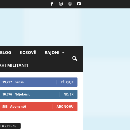
BLOG
KOSOVË
RAJONI
HI MILITANTI
19,227
Fansa
PËLQEJE
10,376
Ndjekësit
NDJEK
588
Abonentë
ABONOHU
TOR PICKS