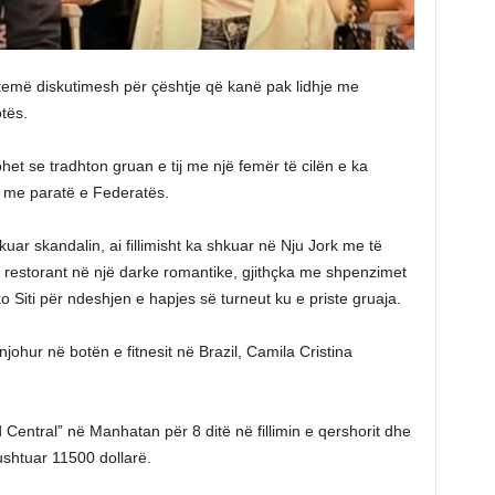
ë temë diskutimesh për çështje që kanë pak lidhje me
tës.
et se tradhton gruan e tij me një femër të cilën e ka
 me paratë e Federatës.
uar skandalin, ai fillimisht ka shkuar në Nju Jork me të
jë restorant në një darke romantike, gjithçka me shpenzimet
 Siti për ndeshjen e hapjes së turneut ku e priste gruaja.
johur në botën e fitnesit në Brazil, Camila Cristina
entral” në Manhatan për 8 ditë në fillimin e qershorit dhe
ushtuar 11500 dollarë.