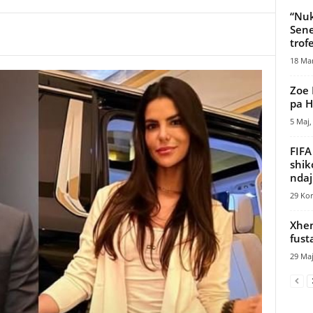
“Nuk
Sene
trof
18 Mar
Zoe 
pa H
5 Maj,
FIFA
shik
ndaj
29 Kor
Xhen
fust
29 Maj