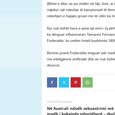
Bëhet e ditur se pa vizitës në Nju Jork, ai 
ndjekur një ndeshje të kampionatit të fe
ndeshjen e hapjes gruan me të cilën ka tre
Kjo nuk është hera e parë që emri i tij për
ka dërguar influenceren Tamares Fernand
Federatës, ku vetëm hoteli kushtonte 3400
Burime pranë Federatës treguan për mediat
me inteligjencë artificiale dhe se nuk kis
divorcin.
Artikulli paraprak
Në Australi ndodh sekuestrimi më 
madh i kokainës ndonjëherë – zbu