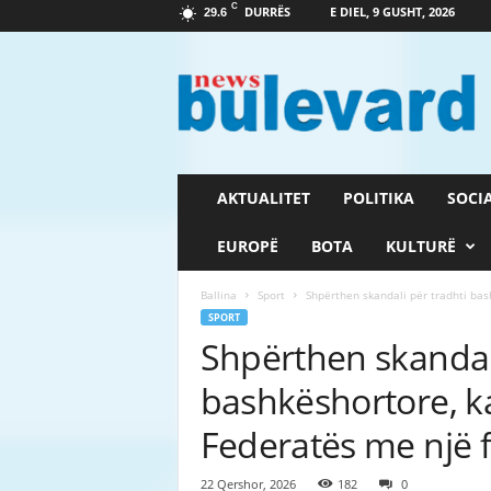
C
DURRËS
E DIEL, 9 GUSHT, 2026
29.6
G
a
z
e
t
a
B
AKTUALITET
POLITIKA
SOCI
u
l
EUROPË
BOTA
KULTURË
e
v
Ballina
Sport
Shpërthen skandali për tradhti bas
a
SPORT
r
Shpërthen skandali
d
bashkëshortore, k
Federatës me një 
22 Qershor, 2026
182
0