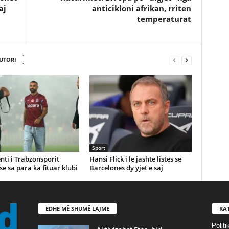
aj
anticikloni afrikan, rriten
temperaturat
UTORI
Sport
nti i Trabzonsporit
Hansi Flick i lë jashtë listës së
se sa para ka fituar klubi
Barcelonës dy yjet e saj
EDHE MË SHUMË LAJME
KA
Politi