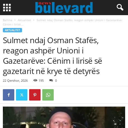
Ballina
Aktualitet
Sulmet ndaj Osman Stafës, reagon ashpër Unioni i Gazetarëve:
Cënim i lirisë...
AKTUALITET
Sulmet ndaj Osman Stafës,
reagon ashpër Unioni i
Gazetarëve: Cënim i lirisë së
gazetarit në krye të detyrës
22 Qershor, 2026
195
0