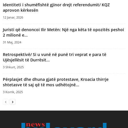
Identiteti i shumëfishtë gjinor drejt referendumit/ KQZ
aprovon kërkesën
12 Janar, 2026
Juristi që denoncoi Ilir Metën: Një nga këta të opozitës peshoi
2 milionë e...
31 Maj, 2024
Retrospektivë/ Si u vunë në punë tri veprat e para të
Ujësjellësit të Durrësit...
3 Shkurt, 2025
Përplasjet dhe dhuna gjatë protestave, Kroacia thirrje
shtetasve të saj që të mos udhëtojnë...
3 Korrik, 2025