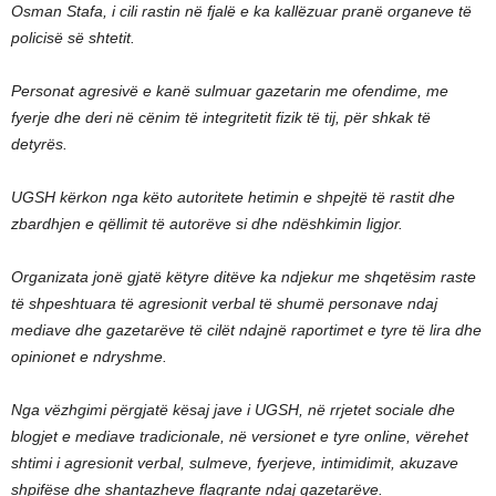
Osman Stafa, i cili rastin në fjalë e ka kallëzuar pranë organeve të
policisë së shtetit.
Personat agresivë e kanë sulmuar gazetarin me ofendime, me
fyerje dhe deri në cënim të integritetit fizik të tij, për shkak të
detyrës.
UGSH kërkon nga këto autoritete hetimin e shpejtë të rastit dhe
zbardhjen e qëllimit të autorëve si dhe ndëshkimin ligjor.
Organizata jonë gjatë këtyre ditëve ka ndjekur me shqetësim raste
të shpeshtuara të agresionit verbal të shumë personave ndaj
mediave dhe gazetarëve të cilët ndajnë raportimet e tyre të lira dhe
opinionet e ndryshme.
Nga vëzhgimi përgjatë kësaj jave i UGSH, në rrjetet sociale dhe
blogjet e mediave tradicionale, në versionet e tyre online, vërehet
shtimi i agresionit verbal, sulmeve, fyerjeve, intimidimit, akuzave
shpifëse dhe shantazheve flagrante ndaj gazetarëve.