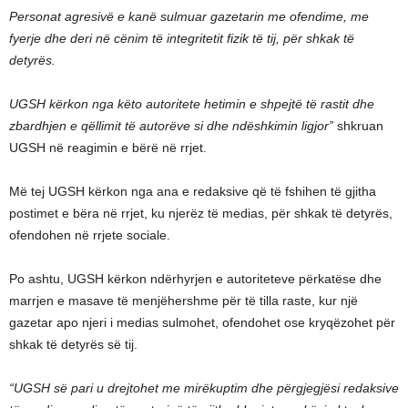
Personat agresivë e kanë sulmuar gazetarin me ofendime, me
fyerje dhe deri në cënim të integritetit fizik të tij, për shkak të
detyrës.
UGSH kërkon nga këto autoritete hetimin e shpejtë të rastit dhe
zbardhjen e qëllimit të autorëve si dhe ndëshkimin ligjor”
shkruan
UGSH në reagimin e bërë në rrjet.
Më tej UGSH kërkon nga ana e redaksive që të fshihen të gjitha
postimet e bëra në rrjet, ku njerëz të medias, për shkak të detyrës,
ofendohen në rrjete sociale.
Po ashtu, UGSH kërkon ndërhyrjen e autoriteteve përkatëse dhe
marrjen e masave të menjëhershme për të tilla raste, kur një
gazetar apo njeri i medias sulmohet, ofendohet ose kryqëzohet për
shkak të detyrës së tij.
“UGSH së pari u drejtohet me mirëkuptim dhe përgjegjësi redaksive