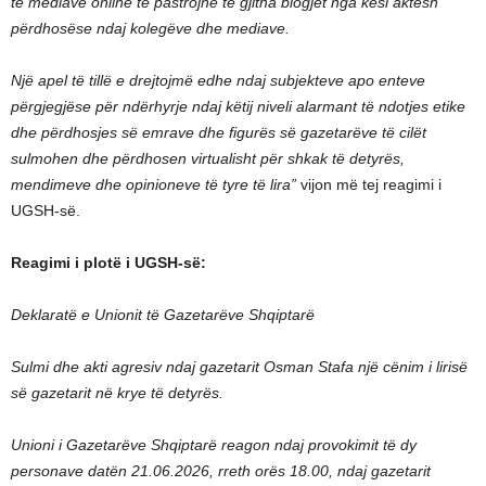
të mediave online të pastrojnë të gjitha blogjet nga kësi aktesh
përdhosëse ndaj kolegëve dhe mediave.
Një apel të tillë e drejtojmë edhe ndaj subjekteve apo enteve
përgjegjëse për ndërhyrje ndaj këtij niveli alarmant të ndotjes etike
dhe përdhosjes së emrave dhe figurës së gazetarëve të cilët
sulmohen dhe përdhosen virtualisht për shkak të detyrës,
mendimeve dhe opinioneve të tyre të lira”
vijon më tej reagimi i
UGSH-së.
Reagimi i plotë i UGSH-së:
Deklaratë e Unionit të Gazetarëve Shqiptarë
Sulmi dhe akti agresiv ndaj gazetarit Osman Stafa një cënim i lirisë
së gazetarit në krye të detyrës.
Unioni i Gazetarëve Shqiptarë reagon ndaj provokimit të dy
personave datën 21.06.2026, rreth orës 18.00, ndaj gazetarit