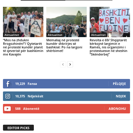
Aktualitet
Aktualitet
Aktualitet
“Mos na zhdukni
Memaliaj në protestë
Revolta e 69/ Shqiptarët
Rrogozhinën!”/ Qytetarët
kundër shkrirjes së
kërkojnë largimin e
në protestë kundër planit
bashkisë: Po na largoni
Ramës, nis organizimi i
të qeverisë për bashkimin
shërbimet!
protestuesve në sheshin
me Kavajën
“Skënderbej”
19,229
Fansa
PËLQEJE
10,375
Ndjekësit
NDJEK
588
Abonentë
ABONOHU
EDITOR PICKS