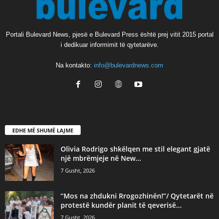
Portali Bulevard News, pjesë e Bulevard Press është prej vitit 2015 portal
i dedikuar informimit të qytetarëve.
Na kontakto:
info@bulevardnews.com
EDHE MË SHUMË LAJME
Olivia Rodrigo shkëlqen me stil elegant gjatë
një mbrëmjeje në New...
7 Gusht, 2026
“Mos na zhdukni Rrogozhinën!”/ Qytetarët në
protestë kundër planit të qeverisë...
7 Gusht, 2026