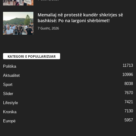
Memaliaj në protestë kundër shkrirjes së
bashkisë: Po na largoni shërbimet!
7 Gusht, 2026
KATEGORI E POPULLARIZUAR
11713
Politika
10996
Aktualitet
8038
Sport
7670
Slider
7421
Lifestyle
7130
Kronika
5957
Europë