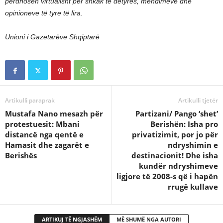
përdhosen virtualisht për shkak të detyrës, mendimeve dhe
opinioneve të tyre të lira.
Unioni i Gazetarëve Shqiptarë
Artikulli paraprak
Artikulli tjetër
Mustafa Nano mesazh për
Partizani/ Pango ‘shet’
protestuesit: Mbani
Berishën: Isha pro
distancë nga qentë e
privatizimit, por jo për
Hamasit dhe zagarët e
ndryshimin e
Berishës
destinacionit! Dhe isha
kundër ndryshimeve
ligjore të 2008-s që i hapën
rrugë kullave
ARTIKUJ TË NGJASHËM
MË SHUMË NGA AUTORI