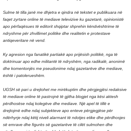
Sulme të tilla janë me dhjetra e qindra në tekstet e publikuara në
faqet zyrtare online të mediave televizive ku gazetarë, opinionistë
apo përfaqësues të editorit shqiptar shprehin këndvështrime të
ndryshme për zhvillimet politike dhe realitetin e protestave
antiqeveritare në vend.
Ky agresion nga fanatikë partiakë apo prijësish politikë, nga të
doktrinuar apo edhe militantë të ndryshëm, nga radikalë, anonimë
dhe komentonjës me pseudonime ndaj gazetarëve dhe mediave,
është i patolerueshëm.
UGSH së pari u drejtohet me mirëkuptim dhe përgjegjësi redaksive
të mediave online të pastrojnë të gjitha blogjet nga kësi aktesh
përdhosëse ndaj kolegëve dhe mediave. Një apel të tillë e
drejtojmë edhe ndaj subjekteve apo enteve përgjegjëse për
ndërhyrje ndaj këtij niveli alarmant të ndotjes etike dhe përdhosjes
së emrave dhe figurës së gazetarëve të cilët sulmohen dhe