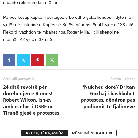
mbante rekordin deri më tani.
Përveç kësaj, kapiteni portugez u bë edhe golashënuesi i dytë më i
vjetër në historinë e Kupës së Botës, në moshën 41 vjeç e 138 ditë.
Rekordi vazhdon të mbahet nga Roger Milla, i cili shënoi në
moshën 42 vjeç e 39 ditë.
Artikulli paraprak
Artikulli tjetër
24 ditë revoltë për
‘Nuk heq dorë’/ Dritan
dorëheqjen e Ramës!
Goxhaj i bashkohet
Robert Wilton, ish-zv
protestës, qëndron pas
ambasadori i OSBE në
podiumit të fjalimeve
Tiranë pjesë e protestës
ARTIKUJ TË NGJASHËM
MË SHUMË NGA AUTORI