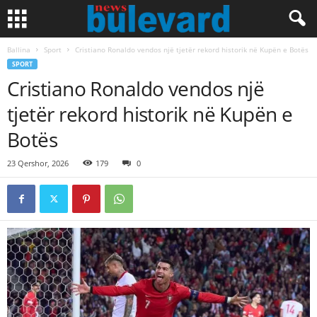
Ballina
Sport
Cristiano Ronaldo vendos një tjetër rekord historik në Kupën e Botës
SPORT
Cristiano Ronaldo vendos një
tjetër rekord historik në Kupën e
Botës
23 Qershor, 2026
179
0