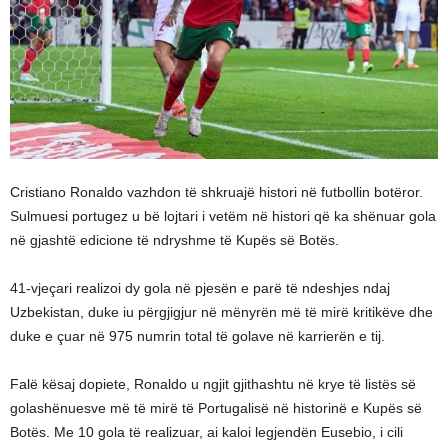
Cristiano Ronaldo vazhdon të shkruajë histori në futbollin botëror.
Sulmuesi portugez u bë lojtari i vetëm në histori që ka shënuar gola
në gjashtë edicione të ndryshme të Kupës së Botës.
41-vjeçari realizoi dy gola në pjesën e parë të ndeshjes ndaj
Uzbekistan, duke iu përgjigjur në mënyrën më të mirë kritikëve dhe
duke e çuar në 975 numrin total të golave në karrierën e tij.
Falë kësaj dopiete, Ronaldo u ngjit gjithashtu në krye të listës së
golashënuesve më të mirë të Portugalisë në historinë e Kupës së
Botës. Me 10 gola të realizuar, ai kaloi legjendën Eusebio, i cili