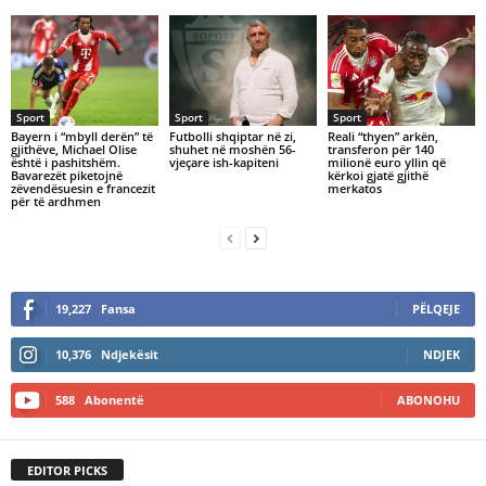
Sport
Sport
Sport
Bayern i “mbyll derën” të
Futbolli shqiptar në zi,
Reali “thyen” arkën,
gjithëve, Michael Olise
shuhet në moshën 56-
transferon për 140
është i pashitshëm.
vjeçare ish-kapiteni
milionë euro yllin që
Bavarezët piketojnë
kërkoi gjatë gjithë
zëvendësuesin e francezit
merkatos
për të ardhmen
19,227
Fansa
PËLQEJE
10,376
Ndjekësit
NDJEK
588
Abonentë
ABONOHU
EDITOR PICKS