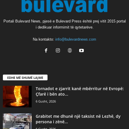
Portali Bulevard News, pjesë e Bulevard Press është prej vitit 2015 portal
i dedikuar informimit të qytetarëve.
Na kontakto:
info@bulevardnews.com
EDHE MË SHUMË LAJME
Tornadot e zjarrit kanë mbërritur në Evropë:
Çfarë i bën ato...
6 Gusht, 2026
Grabitet me dhunë një taksist në Lezhë, dy
persona i zënë...
6 Gusht, 2026