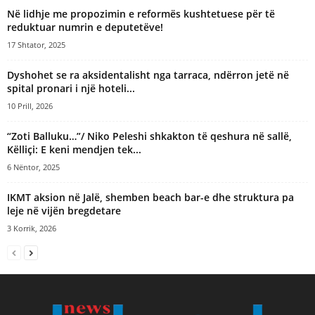
Në lidhje me propozimin e reformës kushtetuese për të
reduktuar numrin e deputetëve!
17 Shtator, 2025
Dyshohet se ra aksidentalisht nga tarraca, ndërron jetë në
spital pronari i një hoteli...
10 Prill, 2026
“Zoti Balluku…”/ Niko Peleshi shkakton të qeshura në sallë,
Këlliçi: E keni mendjen tek...
6 Nëntor, 2025
IKMT aksion në Jalë, shemben beach bar-e dhe struktura pa
leje në vijën bregdetare
3 Korrik, 2026